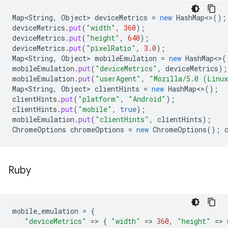
Map<String
,
Object
>
deviceMetrics
=
new
HashMap
<>
();
deviceMetrics
.
put
(
"width"
,
360
);
deviceMetrics
.
put
(
"height"
,
640
);
deviceMetrics
.
put
(
"pixelRatio"
,
3.0
);
Map<String
,
Object
>
mobileEmulation
=
new
HashMap
<>
(
mobileEmulation
.
put
(
"deviceMetrics"
,
deviceMetrics
);
mobileEmulation
.
put
(
"userAgent"
,
"Mozilla/5.0 (Linux
Map<String
,
Object
>
clientHints
=
new
HashMap
<>
();
clientHints
.
put
(
"platform"
,
"Android"
);
clientHints
.
put
(
"mobile"
,
true
);
mobileEmulation
.
put
(
"clientHints"
,
clientHints
);
ChromeOptions
chromeOptions
=
new
ChromeOptions
();
Ruby
mobile_emulation
=
{
"deviceMetrics"
=
>
{
"width"
=
>
360
,
"height"
=
>