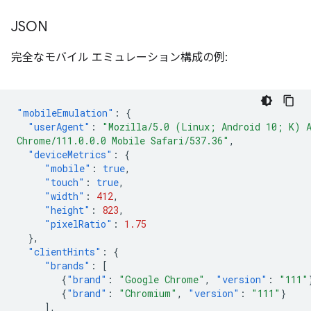
JSON
完全なモバイル エミュレーション構成の例:
"mobileEmulation"
:
{
"userAgent"
:
"Mozilla/5.0 (Linux; Android 10; K) 
Chrome/111.0.0.0 Mobile Safari/537.36"
,
"deviceMetrics"
:
{
"mobile"
:
true
,
"touch"
:
true
,
"width"
:
412
,
"height"
:
823
,
"pixelRatio"
:
1.75
},
"clientHints"
:
{
"brands"
:
[
{
"brand"
:
"Google Chrome"
,
"version"
:
"111"
{
"brand"
:
"Chromium"
,
"version"
:
"111"
}
],