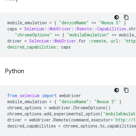
mobile_emulation
=
{
"deviceName"
=
>
"Nexus 5"
}
caps
=
Selenium
::
WebDriver
::
Remote
::
Capabilities
.
ch
"chromeOptions"
=
>
{
"mobileEmulation"
=
>
mobile
driver
=
Selenium
::
WebDriver
.
for
:remote
,
url
:
'http
desired_capabilities
:
caps
Python
from
selenium
import
webdriver
mobile_emulation
=
{
"deviceName"
:
"Nexus 5"
}
chrome_options
=
webdriver
.
ChromeOptions
()
chrome_options
.
add_experimental_option
(
"mobileEmulat
driver
=
webdriver
.
Remote
(
command_executor
=
'http://1
desired_capabilities
=
chrome_options
.
to_capabilitie