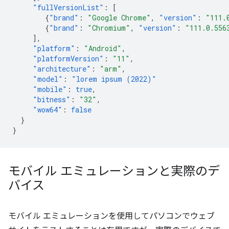
"fullVersionList"
:
[
{
"brand"
:
"Google Chrome"
,
"version"
:
"111.
{
"brand"
:
"Chromium"
,
"version"
:
"111.0.556
],
"platform"
:
"Android"
,
"platformVersion"
:
"11"
,
"architecture"
:
"arm"
,
"model"
:
"lorem ipsum (2022)"
"mobile"
:
true
,
"bitness"
:
"32"
,
"wow64"
:
false
}
}
モバイル エミュレーションと実際のデ
バイス
モバイル エミュレーションを使用してパソコンでウェブ