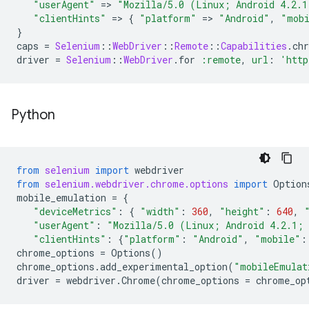
"userAgent"
=
>
"Mozilla/5.0 (Linux; Android 4.2.1
"clientHints"
=
>
{
"platform"
=
>
"Android"
,
"mob
}
caps
=
Selenium
::
WebDriver
::
Remote
::
Capabilities
.
ch
driver
=
Selenium
::
WebDriver
.
for
:remote
,
url
:
'http
Python
from
selenium
import
webdriver
from
selenium.webdriver.chrome.options
import
Option
mobile_emulation
=
{
"deviceMetrics"
:
{
"width"
:
360
,
"height"
:
640
,
"userAgent"
:
"Mozilla/5.0 (Linux; Android 4.2.1; 
"clientHints"
:
{
"platform"
:
"Android"
,
"mobile"
:
chrome_options
=
Options
()
chrome_options
.
add_experimental_option
(
"mobileEmulat
driver
=
webdriver
.
Chrome
(
chrome_options
=
chrome_op