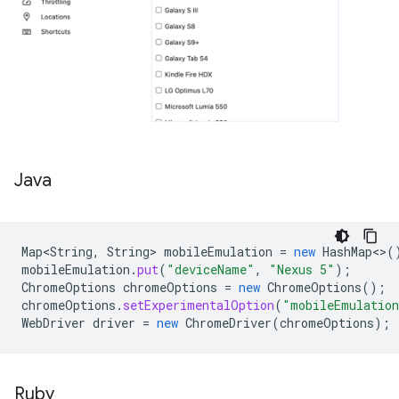
Java
Map<String
,
String
>
mobileEmulation
=
new
HashMap
<>
(
mobileEmulation
.
put
(
"deviceName"
,
"Nexus 5"
);
ChromeOptions
chromeOptions
=
new
ChromeOptions
();
chromeOptions
.
setExperimentalOption
(
"mobileEmulatio
WebDriver
driver
=
new
ChromeDriver
(
chromeOptions
);
Ruby