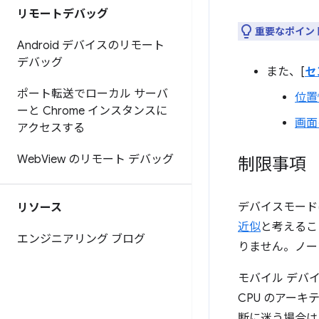
リモートデバッグ
重要なポイント
Android デバイスのリモート
デバッグ
また、[
セ
ポート転送でローカル サーバ
位置
ーと Chrome インスタンスに
画面
アクセスする
Web
View のリモート デバッグ
制限事項
デバイスモード
リソース
近似
と考えるこ
エンジニアリング ブログ
りません。ノー
モバイル デバ
CPU のアー
断に迷う場合は