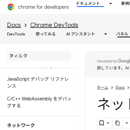
ドキュメント
事例
ignoreList ソースマップ拡張機
能
Docs
Chrome DevTools
ソースファイルへの変更を保存
するようにワークスペースを設
DevTools
使ってみる
AI アシスタント
パネル
定する
ウェブ コンテンツと HTTP レ
スポンス ヘッダーをローカル
でオーバーライドする
訳しています。A
Java
Script デバッグ リファレ
ンス
ホーム
Docs
ネッ
C
/
C++ Web
Assembly をデバッ
グする
ネットワーク