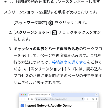
ャし、各間隔で読み込まれるリソースをレポートします。
スクリーンショットを撮影する手順は次のとおりです。
settings
[
ネットワーク設定
]
をクリックします。
check_box
[
スクリーンショット
]
チェックボックスをオン
にします。
キャッシュの消去とハード再読み込み
のワークフロ
ーを使用して、ページを再度読み込みます。これを
行う方法については、
接続速度を遅くする
をご覧く
ださい。[
スクリーンショット
] タブには、読み込み
プロセスのさまざまな時点でのページの様子を示す
サムネイルが表示されます。