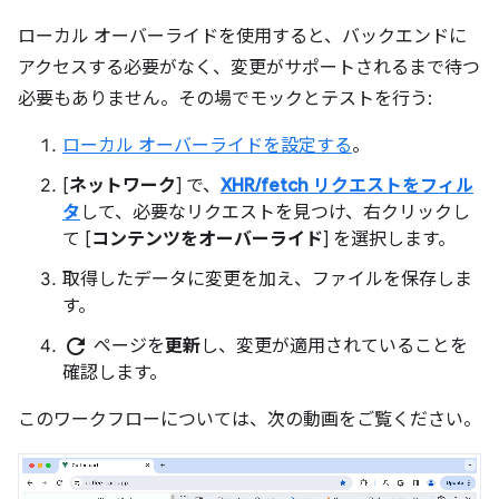
ローカル オーバーライドを使用すると、バックエンドに
アクセスする必要がなく、変更がサポートされるまで待つ
必要もありません。その場でモックとテストを行う:
ローカル オーバーライドを設定する
。
[
ネットワーク
] で、
XHR/fetch リクエストをフィル
タ
して、必要なリクエストを見つけ、右クリックし
て [
コンテンツをオーバーライド
] を選択します。
取得したデータに変更を加え、ファイルを保存しま
す。
refresh
ページを
更新
し、変更が適用されていることを
確認します。
このワークフローについては、次の動画をご覧ください。