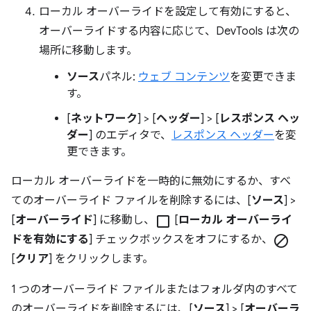
ローカル オーバーライドを設定して有効にすると、
オーバーライドする内容に応じて、DevTools は次の
場所に移動します。
ソース
パネル:
ウェブ コンテンツ
を変更できま
す。
[
ネットワーク
] > [
ヘッダー
] > [
レスポンス ヘッ
ダー
] のエディタで、
レスポンス ヘッダー
を変
更できます。
ローカル オーバーライドを一時的に無効にするか、すべ
てのオーバーライド ファイルを削除するには、[
ソース
] >
[
オーバーライド
] に移動し、
check_box_outline_blank
[
ローカル オーバーライ
ドを有効にする
] チェックボックスをオフにするか、
block
[
クリア
] をクリックします。
1 つのオーバーライド ファイルまたはフォルダ内のすべて
のオーバーライドを削除するには、[
ソース
] > [
オーバーラ