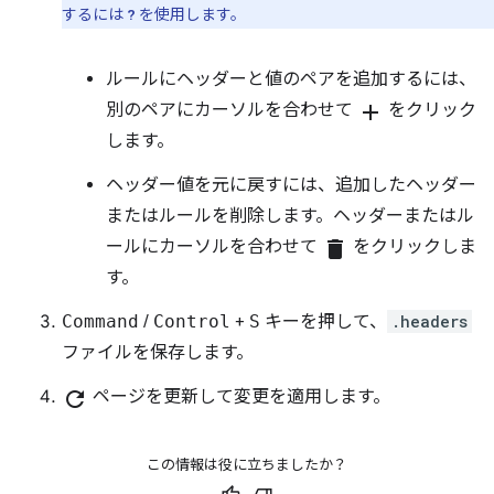
するには
を使用します。
?
ルールにヘッダーと値のペアを追加するには、
別のペアにカーソルを合わせて
add
をクリック
します。
ヘッダー値を元に戻すには、追加したヘッダー
またはルールを削除します。ヘッダーまたはル
ールにカーソルを合わせて
delete
をクリックしま
す。
Command
/
Control
+
S
キーを押して、
.headers
ファイルを保存します。
refresh
ページを更新して変更を適用します。
この情報は役に立ちましたか？