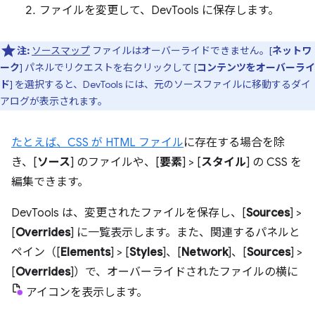
ファイルを変更して、DevTools に保存します。
注:
ソースマップ
ファイルはオーバーライドできません。[
ネットワ
ーク
] パネルでリクエストを右クリックして [
コンテンツをオーバーライ
ド
] を選択すると、DevTools には、元のソースファイルに移動するダイ
アログが表示されます。
たとえば、CSS が
HTML ファイル
に存在する場合を除
き、[
ソース
] のファイルや、[
要素
] > [
スタイル
] の CSS を
編集できます。
DevTools は、変更されたファイルを保存し、[
Sources
] >
[
Overrides
] に一覧表示します。また、関連するパネルと
ペイン（[
Elements
] > [
Styles
]、[
Network
]、[
Sources
] >
[
Overrides
]）で、オーバーライドされたファイルの横に
アイコンを表示します。