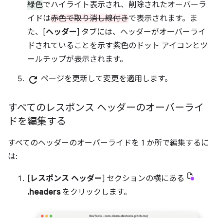
緑色
でハイライト表示され、削除されたオーバーラ
イドは
赤色で取り消し線付き
で表示されます。ま
た、[
ヘッダー
] タブには、ヘッダーがオーバーライ
ドされていることを示す紫色のドット アイコンとツ
ールチップが表示されます。
refresh
ページを更新して変更を適用します。
すべてのレスポンス ヘッダーのオーバーライ
ドを編集する
すべてのヘッダーのオーバーライドを 1 か所で編集するに
は:
[
レスポンス ヘッダー
] セクションの横にある
.headers
をクリックします。