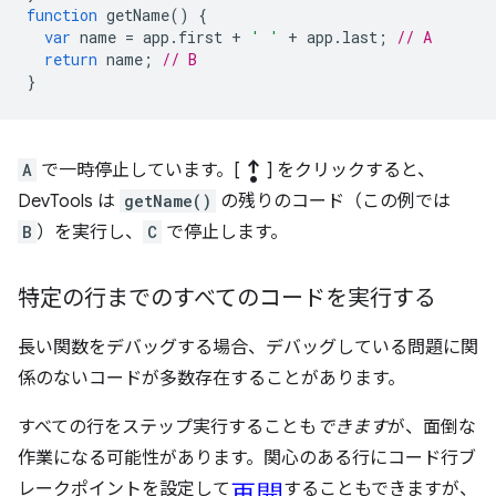
function
getName
()
{
var
name
=
app
.
first
+
' '
+
app
.
last
;
// A
return
name
;
// B
}
step_out
A
で一時停止しています。[
] をクリックすると、
DevTools は
getName()
の残りのコード（この例では
B
）を実行し、
C
で停止します。
特定の行までのすべてのコードを実行する
長い関数をデバッグする場合、デバッグしている問題に関
係のないコードが多数存在することがあります。
すべての行をステップ実行することも
できます
が、面倒な
作業になる可能性があります。関心のある行にコード行ブ
再開
レークポイントを設定して
することもできますが、