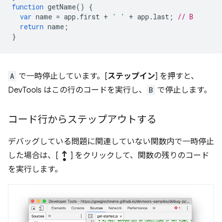
function
getName
()
{
var
name
=
app
.
first
+
' '
+
app
.
last
;
// B
return
name
;
}
A
で一時停止しています。[
ステップイン
] を押すと、
DevTools はこの行のコードを実行し、
B
で停止します。
コード行からステップアウトする
デバッグしている問題に関連していない関数内で一時停止
step_out
した場合は、[
] をクリックして、関数の残りのコード
を実行します。