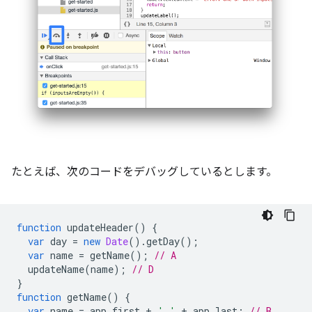
たとえば、次のコードをデバッグしているとします。
function
updateHeader
()
{
var
day
=
new
Date
().
getDay
();
var
name
=
getName
();
// A
updateName
(
name
);
// D
}
function
getName
()
{
var
name
=
app
.
first
+
' '
+
app
.
last
;
// B