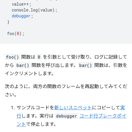
value
++
;
console
.
log
(
value
);
debugger
;
}
foo
(
0
);
foo()
関数は
0
を引数として受け取り、ログに記録して
から
bar()
関数を呼び出します。
bar()
関数は、引数を
インクリメントします。
次のように、両方の関数のフレームを再起動してみてくだ
さい。
サンプルコードを
新しいスニペット
にコピーして
実
行
します。実行は
debugger
コード行ブレークポイ
ント
で停止します。