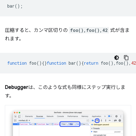
bar
();
圧縮すると、カンマ区切りの
foo(),foo(),42
式が含ま
れます。
function
foo
(){}
function
bar
(){
return
foo
(),
foo
(),
42
Debugger
は、このような式も同様にステップ実行しま
す。