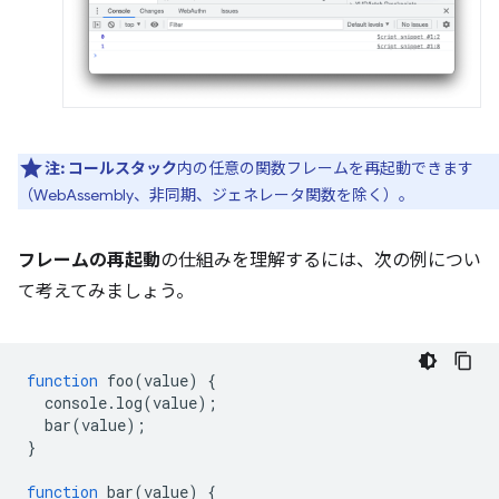
注:
コールスタック
内の任意の関数フレームを再起動できます
（WebAssembly、非同期、ジェネレータ関数を除く）。
フレームの再起動
の仕組みを理解するには、次の例につい
て考えてみましょう。
function
foo
(
value
)
{
console
.
log
(
value
);
bar
(
value
);
}
function
bar
(
value
)
{