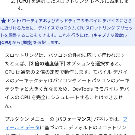
[
CPU
] を選択したスロットリング レベルに設定しま
す。
ヒント:
ローティアおよびミッドティアのモバイル デバイスにさら
に近づけるために、デバイスで
カスタム CPU スロットリング プリセッ
トを調整
することもできます。これを行うには、[
キャプチャ設定
] >
[
CPU
] から [
調整
] を選択します。
スロットリングは、パソコンの性能に応じて行われます。
たとえば、[
2 倍の速度低下
] オプションを選択すると、
CPU は通常の 2 倍の速度で動作します。モバイル デバイ
スのアーキテクチャはパソコンやノートパソコンのアーキ
テクチャと大きく異なるため、DevTools でモバイル デバ
イスの CPU を完全にシミュレートすることはできませ
ん。
プルダウン メニューの [
パフォーマンス
] パネルでは、
フ
ィールド データ
に基づいて、デフォルトのスロットリン