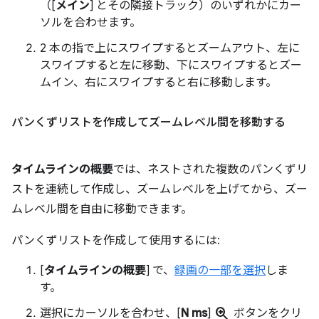
（[
メイン
] とその隣接トラック）のいずれかにカー
ソルを合わせます。
2 本の指で上にスワイプするとズームアウト、左に
スワイプすると左に移動、下にスワイプするとズー
ムイン、右にスワイプすると右に移動します。
パンくずリストを作成してズームレベル間を移動する
タイムラインの概要
では、ネストされた複数のパンくずリ
ストを連続して作成し、ズームレベルを上げてから、ズー
ムレベル間を自由に移動できます。
パンくずリストを作成して使用するには:
[
タイムラインの概要
] で、
録画の一部を選択
しま
す。
zoom_in
選択にカーソルを合わせ、[
N ms
]
ボタンをクリ