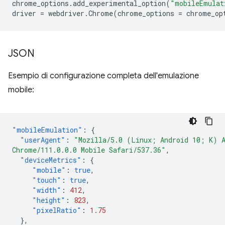
chrome_options
.
add_experimental_option
(
"mobileEmulat
driver
=
webdriver
.
Chrome
(
chrome_options
=
chrome_op
JSON
Esempio di configurazione completa dell'emulazione
mobile:
"mobileEmulation"
:
{
"userAgent"
:
"Mozilla/5.0 (Linux; Android 10; K) 
Chrome/111.0.0.0 Mobile Safari/537.36"
,
"deviceMetrics"
:
{
"mobile"
:
true
,
"touch"
:
true
,
"width"
:
412
,
"height"
:
823
,
"pixelRatio"
:
1.75
},