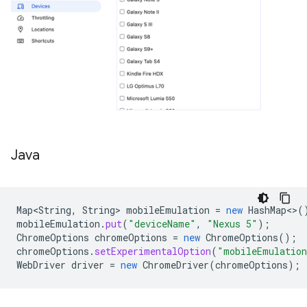
Java
Map<String
,
String
>
mobileEmulation
=
new
HashMap
<>
(
mobileEmulation
.
put
(
"deviceName"
,
"Nexus 5"
);
ChromeOptions
chromeOptions
=
new
ChromeOptions
();
chromeOptions
.
setExperimentalOption
(
"mobileEmulatio
WebDriver
driver
=
new
ChromeDriver
(
chromeOptions
);