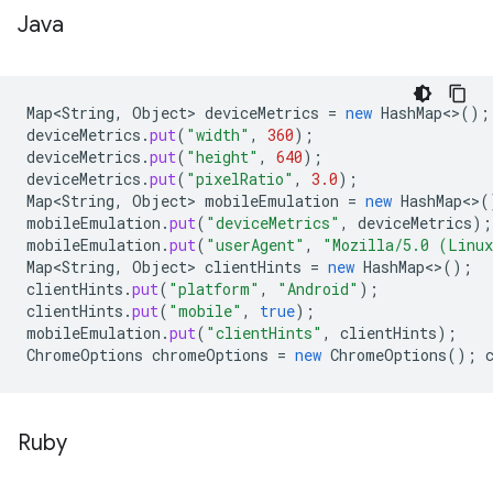
Java
Map<String
,
Object
>
deviceMetrics
=
new
HashMap
<>
();
deviceMetrics
.
put
(
"width"
,
360
);
deviceMetrics
.
put
(
"height"
,
640
);
deviceMetrics
.
put
(
"pixelRatio"
,
3.0
);
Map<String
,
Object
>
mobileEmulation
=
new
HashMap
<>
(
mobileEmulation
.
put
(
"deviceMetrics"
,
deviceMetrics
);
mobileEmulation
.
put
(
"userAgent"
,
"Mozilla/5.0 (Linux
Map<String
,
Object
>
clientHints
=
new
HashMap
<>
();
clientHints
.
put
(
"platform"
,
"Android"
);
clientHints
.
put
(
"mobile"
,
true
);
mobileEmulation
.
put
(
"clientHints"
,
clientHints
);
ChromeOptions
chromeOptions
=
new
ChromeOptions
();
Ruby