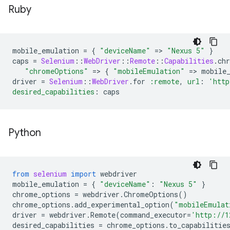
Ruby
mobile_emulation
=
{
"deviceName"
=
>
"Nexus 5"
}
caps
=
Selenium
::
WebDriver
::
Remote
::
Capabilities
.
ch
"chromeOptions"
=
>
{
"mobileEmulation"
=
>
mobile
driver
=
Selenium
::
WebDriver
.
for
:remote
,
url
:
'http
desired_capabilities
:
caps
Python
from
selenium
import
webdriver
mobile_emulation
=
{
"deviceName"
:
"Nexus 5"
}
chrome_options
=
webdriver
.
ChromeOptions
()
chrome_options
.
add_experimental_option
(
"mobileEmulat
driver
=
webdriver
.
Remote
(
command_executor
=
'http://1
desired_capabilities
=
chrome_options
.
to_capabilitie