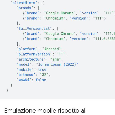
"clientHints"
:
{
"brands"
:
[
{
"brand"
:
"Google Chrome"
,
"version"
:
"111"
{
"brand"
:
"Chromium"
,
"version"
:
"111"
}
],
"fullVersionList"
:
[
{
"brand"
:
"Google Chrome"
,
"version"
:
"111.
{
"brand"
:
"Chromium"
,
"version"
:
"111.0.556
],
"platform"
:
"Android"
,
"platformVersion"
:
"11"
,
"architecture"
:
"arm"
,
"model"
:
"lorem ipsum (2022)"
"mobile"
:
true
,
"bitness"
:
"32"
,
"wow64"
:
false
}
}
Emulazione mobile rispetto ai