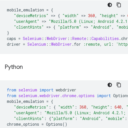
mobile_emulation
=
{
"deviceMetrics"
=
>
{
"width"
=
>
360
,
"height"
=
>
"userAgent"
=
>
"Mozilla/5.0 (Linux; Android 4.2.1
"clientHints"
=
>
{
"platform"
=
>
"Android"
,
"mob
}
caps
=
Selenium
::
WebDriver
::
Remote
::
Capabilities
.
ch
driver
=
Selenium
::
WebDriver
.
for
:remote
,
url
:
'http
Python
from
selenium
import
webdriver
from
selenium.webdriver.chrome.options
import
Option
mobile_emulation
=
{
"deviceMetrics"
:
{
"width"
:
360
,
"height"
:
640
,
"userAgent"
:
"Mozilla/5.0 (Linux; Android 4.2.1; 
"clientHints"
:
{
"platform"
:
"Android"
,
"mobile"
:
chrome_options
=
Options
()