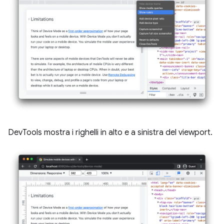
DevTools mostra i righelli in alto e a sinistra del viewport.