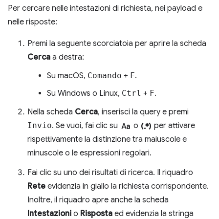
Per cercare nelle intestazioni di richiesta, nei payload e
nelle risposte:
Premi la seguente scorciatoia per aprire la scheda
Cerca
a destra:
Su macOS,
Comando
+
F
.
Su Windows o Linux,
Ctrl
+
F
.
Nella scheda
Cerca
, inserisci la query e premi
match_case
regular_expression
Invio
. Se vuoi, fai clic su
o
per attivare
rispettivamente la distinzione tra maiuscole e
minuscole o le espressioni regolari.
Fai clic su uno dei risultati di ricerca. Il riquadro
Rete
evidenzia in giallo la richiesta corrispondente.
Inoltre, il riquadro apre anche la scheda
Intestazioni
o
Risposta
ed evidenzia la stringa