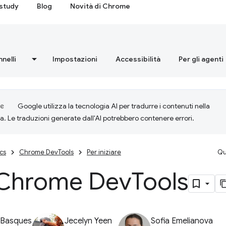
study
Blog
Novità di Chrome
nnelli
Impostazioni
Accessibilità
Per gli agenti
Google utilizza la tecnologia AI per tradurre i contenuti nella
ta. Le traduzioni generate dall'AI potrebbero contenere errori.
cs
Chrome DevTools
Per iniziare
Qu
 Chrome Dev
Tools
 Basques
Jecelyn Yeen
Sofia Emelianova