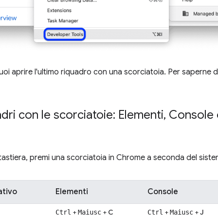
puoi aprire l'ultimo riquadro con una scorciatoia. Per saperne d
adri con le scorciatoie: Elementi
,
Console o
a tastiera, premi una scorciatoia in Chrome a seconda del sist
ativo
Elementi
Console
+
+
C
+
+
J
Ctrl
Maiusc
Ctrl
Maiusc