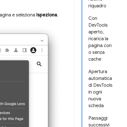
riquadro
pagina e seleziona
Ispeziona
.
Con
DevTools
aperto,
ricarica la
pagina con
o senza
cache
Apertura
automatica
di DevTools
in ogni
nuova
scheda
Passaggi
successivi