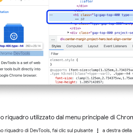
imo riquadro utilizzato dal menu principale di Chr
more_vert
imo riquadro di DevTools, fai clic sul pulsante
a destra della 