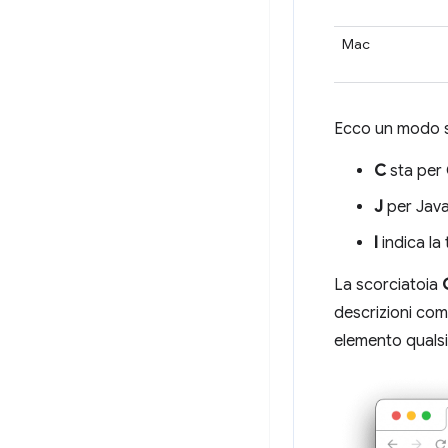
Mac
Ecco un modo s
C
sta per
J
per Java
I
indica la 
La scorciatoia
descrizioni com
elemento qualsia