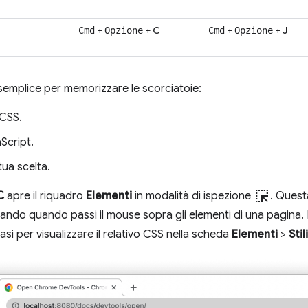
+
+
C
+
+
J
Cmd
Opzione
Cmd
Opzione
emplice per memorizzare le scorciatoie:
 CSS.
Script.
tua scelta.
ink_selection
C
apre il riquadro
Elementi
in modalità di ispezione
. Quest
ando quando passi il mouse sopra gli elementi di una pagina. 
si per visualizzare il relativo CSS nella scheda
Elementi
>
Stili