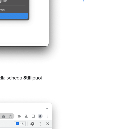
ella scheda
Stili
puoi