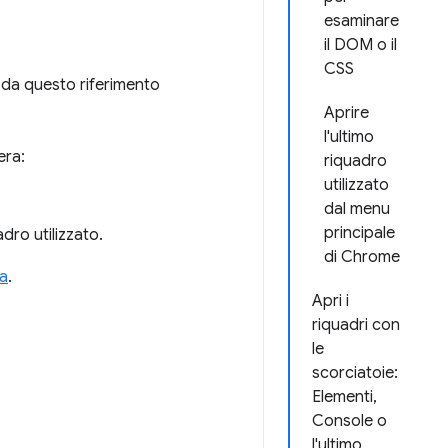
esaminare
il DOM o il
CSS
 da questo riferimento
Aprire
l'ultimo
era:
riquadro
utilizzato
dal menu
principale
adro utilizzato.
di Chrome
da
.
Apri i
riquadri con
le
scorciatoie:
Elementi,
Console o
l'ultimo