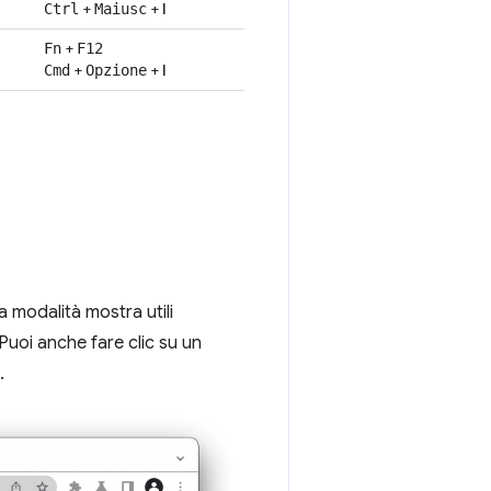
+
+
I
Ctrl
Maiusc
+
Fn
F12
+
+
I
Cmd
Opzione
a modalità mostra utili
Puoi anche fare clic su un
.