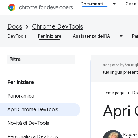
Documenti
Case 
Docs
Chrome DevTools
DevTools
Per iniziare
Assistenza dell'IA
Pa
tua lingua preferi
Per iniziare
Home page
Do
Panoramica
Apri
Apri Chrome Dev
Tools
Novità di Dev
Tools
Kayce
Personalizza Dev
Tools