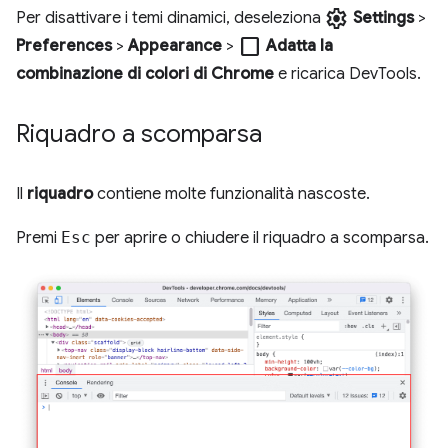
settings
Per disattivare i temi dinamici, deseleziona
Settings
>
check_box_outline_blank
Preferences
>
Appearance
>
Adatta la
combinazione di colori di Chrome
e ricarica DevTools.
Riquadro a scomparsa
Il
riquadro
contiene molte funzionalità nascoste.
Premi
Esc
per aprire o chiudere il riquadro a scomparsa.