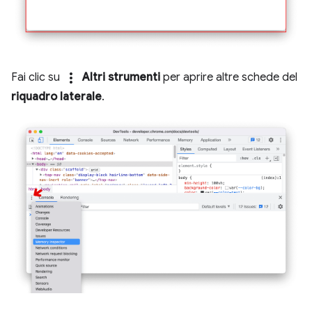
more_vert
Fai clic su
Altri strumenti
per aprire altre schede del
riquadro laterale
.