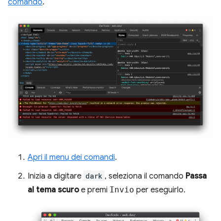
comando
.
Apri il menu dei comandi
.
Inizia a digitare
dark
, seleziona il comando
Passa
al tema scuro
e premi
Invio
per eseguirlo.