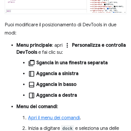
Puoi modificare il posizionamento di DevTools in due
modi:
more_vert
Menu principale
: apri
Personalizza e controlla
DevTools
e fai clic su:
ad_group
Sgancia in una finestra separata
dock_to_right
Aggancia a sinistra
dock_to_bottom
Aggancia in basso
dock_to_left
Aggancia a destra
Menu dei comandi
:
Apri il menu dei comandi
.
Inizia a digitare
dock
e seleziona una delle