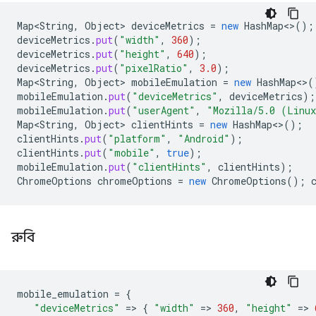
Map<String
,
Object
>
deviceMetrics
=
new
HashMap
<>
();
deviceMetrics
.
put
(
"width"
,
360
);
deviceMetrics
.
put
(
"height"
,
640
);
deviceMetrics
.
put
(
"pixelRatio"
,
3.0
);
Map<String
,
Object
>
mobileEmulation
=
new
HashMap
<>
(
mobileEmulation
.
put
(
"deviceMetrics"
,
deviceMetrics
);
mobileEmulation
.
put
(
"userAgent"
,
"Mozilla/5.0 (Linux
Map<String
,
Object
>
clientHints
=
new
HashMap
<>
();
clientHints
.
put
(
"platform"
,
"Android"
);
clientHints
.
put
(
"mobile"
,
true
);
mobileEmulation
.
put
(
"clientHints"
,
clientHints
);
ChromeOptions
chromeOptions
=
new
ChromeOptions
();
রুবি
mobile_emulation
=
{
"deviceMetrics"
=
>
{
"width"
=
>
360
,
"height"
=
>