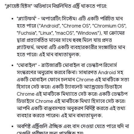
"ক্লায়েন্ট হিন্টস" অভিধানে নিম্নলিখিত এন্ট্রি থাকতে পারে:
"প্ল্যাটফর্ম" - অপারেটিং সিস্টেম। এটি একটি পরিচিত মান
হতে পারে ("Android", "Chrome OS", "Chromium OS",
"Fuchsia", "Linux", "macOS", "Windows"), যা ক্রোমের
দ্বারা প্রত্যাবর্তিত মানের সাথে হুবহু মিলে যায় প্রদত্ত
প্ল্যাটফর্ম, অথবা এটি একটি ব্যবহারকারীর সংজ্ঞায়িত মান
হতে পারে। এই মান বাধ্যতামূলক.
"মোবাইল" - ব্রাউজারটি মোবাইল বা ডেস্কটপ রিসোর্স
সংস্করণের অনুরোধ করবে কিনা। সাধারণত Android সহ
একটি মোবাইল ফোনে চলমান Chrome এই মানটিকে সত্য
হিসাবে সেট করে। একটি ট্যাবলেট অ্যান্ড্রয়েড ডিভাইসে
Chrome এই মানটিকে মিথ্যাতে সেট করে৷ একটি ডেস্কটপ
ডিভাইসে Chrome এই মানটিকে মিথ্যা হিসাবে সেট করে।
আপনি একটি বাস্তবসম্মত অনুকরণ নির্দিষ্ট করতে এই তথ্য
ব্যবহার করতে পারেন। এই মান বাধ্যতামূলক.
অবশিষ্ট এন্ট্রিগুলি ঐচ্ছিক এবং বাদ দেওয়া যেতে পারে যদি না
সেগুলি পরীক্ষার জন্য প্রাসঙ্গিক হয়: