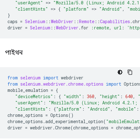
"userAgent"
=
>
"Mozilla/5.0 (Linux; Android 4.2.1
"clientHints"
=
>
{
"platform"
=
>
"Android"
,
"mob
}
caps
=
Selenium
::
WebDriver
::
Remote
::
Capabilities
.
ch
driver
=
Selenium
::
WebDriver
.
for
:remote
,
url
:
'http
পাইথন
from
selenium
import
webdriver
from
selenium.webdriver.chrome.options
import
Option
mobile_emulation
=
{
"deviceMetrics"
:
{
"width"
:
360
,
"height"
:
640
,
"userAgent"
:
"Mozilla/5.0 (Linux; Android 4.2.1; 
"clientHints"
:
{
"platform"
:
"Android"
,
"mobile"
:
chrome_options
=
Options
()
chrome_options
.
add_experimental_option
(
"mobileEmulat
driver
=
webdriver
.
Chrome
(
chrome_options
=
chrome_op