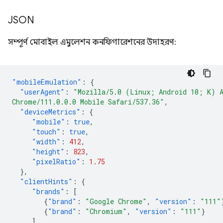
JSON
সম্পূর্ণ মোবাইল এমুলেশন কনফিগারেশনের উদাহরণ:
"mobileEmulation"
:
{
"userAgent"
:
"Mozilla/5.0 (Linux; Android 10; K) 
Chrome/111.0.0.0 Mobile Safari/537.36"
,
"deviceMetrics"
:
{
"mobile"
:
true
,
"touch"
:
true
,
"width"
:
412
,
"height"
:
823
,
"pixelRatio"
:
1.75
},
"clientHints"
:
{
"brands"
:
[
{
"brand"
:
"Google Chrome"
,
"version"
:
"111"
{
"brand"
:
"Chromium"
,
"version"
:
"111"
}
],