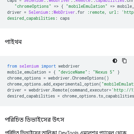
caps
=
Selenium
::
WebDriver
::
Remote
::
Capabilities
.
ch
"chromeOptions"
=
>
{
"mobileEmulation"
=
>
mobile
driver
=
Selenium
::
WebDriver
.
for
:remote
,
url
:
'http
desired_capabilities
:
caps
পাইথন
from
selenium
import
webdriver
mobile_emulation
=
{
"deviceName"
:
"Nexus 5"
}
chrome_options
=
webdriver
.
ChromeOptions
()
chrome_options
.
add_experimental_option
(
"mobileEmulat
driver
=
webdriver
.
Remote
(
command_executor
=
'http://1
desired_capabilities
=
chrome_options
.
to_capabilitie
পরিচিত ডিভাইসের উৎস
পরিচিত ডিভাইসের তালিকা DevTools এমুলেশন প্যানেল থেকে