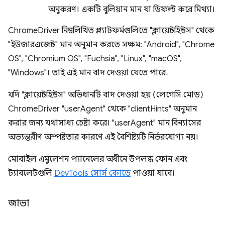
অনুকরণ। একটি বুলিয়ান মান যা ডিফল্ট করে মিথ্যা।
ChromeDriver নিম্নলিখিত প্ল্যাটফর্মগুলিতে "ক্লায়েন্টহিন্টস" থেকে
"ইউজারএজেন্ট" মান অনুমান করতে সক্ষম: "Android", "Chrome
OS", "Chromium OS", "Fuchsia", "Linux", "macOS",
"Windows"। তাই এই মান বাদ দেওয়া যেতে পারে.
যদি "ক্লায়েন্টহিন্টস" অভিধানটি বাদ দেওয়া হয় (লেগেসি মোড)
ChromeDriver "userAgent" থেকে "clientHints" অনুমান
করার জন্য যথাসাধ্য চেষ্টা করে। "userAgent" মান বিন্যাসের
অভ্যন্তরীণ অস্পষ্টতার কারণে এই বৈশিষ্ট্যটি নির্ভরযোগ্য নয়।
মোবাইল এমুলেশন প্যানেলের অধীনে উপলব্ধ ফোন এবং
ট্যাবলেটগুলি
DevTools সোর্স কোডে
পাওয়া যাবে।
জাভা