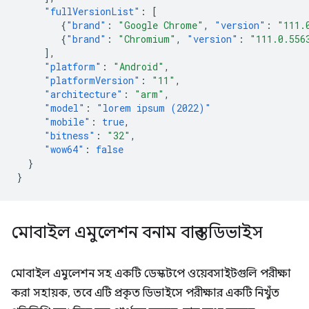
"fullVersionList"
:
[
{
"brand"
:
"Google Chrome"
,
"version"
:
"111.
{
"brand"
:
"Chromium"
,
"version"
:
"111.0.556
],
"platform"
:
"Android"
,
"platformVersion"
:
"11"
,
"architecture"
:
"arm"
,
"model"
:
"lorem ipsum (2022)"
"mobile"
:
true
,
"bitness"
:
"32"
,
"wow64"
:
false
}
}
মোবাইল এমুলেশন বনাম বাস্তব ডিভাইস
মোবাইল এমুলেশন সহ একটি ডেস্কটপে ওয়েবসাইটগুলি পরীক্ষা
করা সহায়ক, তবে এটি প্রকৃত ডিভাইসে পরীক্ষার একটি নিখুঁত