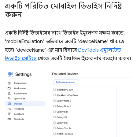
একটি পরিচিত মোবাইল ডিভাইস নির্দিষ্ট
করুন
একটি নির্দিষ্ট ডিভাইসের সাথে ডিভাইস ইমুলেশন সক্ষম করতে,
"mobileEmulation" অভিধানে একটি "deviceName" থাকতে
হবে। "deviceName" এর মান হিসাবে
DevTools এমুলেটেড
ডিভাইস সেটিংস
থেকে একটি বৈধ ডিভাইসের নাম ব্যবহার করুন।