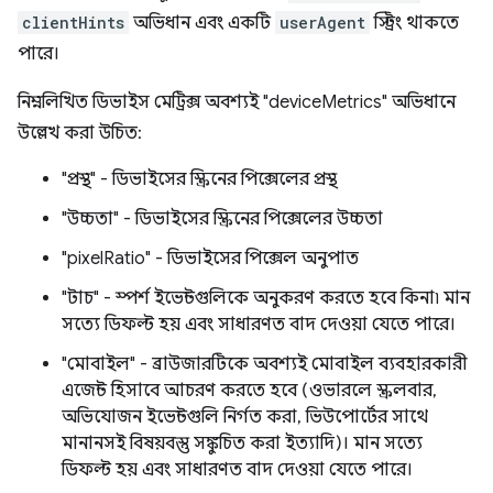
clientHints
অভিধান এবং একটি
userAgent
স্ট্রিং থাকতে
পারে।
নিম্নলিখিত ডিভাইস মেট্রিক্স অবশ্যই "deviceMetrics" অভিধানে
উল্লেখ করা উচিত:
"প্রস্থ" - ডিভাইসের স্ক্রিনের পিক্সেলের প্রস্থ
"উচ্চতা" - ডিভাইসের স্ক্রিনের পিক্সেলের উচ্চতা
"pixelRatio" - ডিভাইসের পিক্সেল অনুপাত
"টাচ" - স্পর্শ ইভেন্টগুলিকে অনুকরণ করতে হবে কিনা৷ মান
সত্যে ডিফল্ট হয় এবং সাধারণত বাদ দেওয়া যেতে পারে।
"মোবাইল" - ব্রাউজারটিকে অবশ্যই মোবাইল ব্যবহারকারী
এজেন্ট হিসাবে আচরণ করতে হবে (ওভারলে স্ক্রলবার,
অভিযোজন ইভেন্টগুলি নির্গত করা, ভিউপোর্টের সাথে
মানানসই বিষয়বস্তু সঙ্কুচিত করা ইত্যাদি)। মান সত্যে
ডিফল্ট হয় এবং সাধারণত বাদ দেওয়া যেতে পারে।