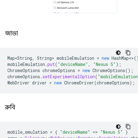
জাভা
Map<String
,
String
>
mobileEmulation
=
new
HashMap
<>
(
mobileEmulation
.
put
(
"deviceName"
,
"Nexus 5"
);
ChromeOptions
chromeOptions
=
new
ChromeOptions
();
chromeOptions
.
setExperimentalOption
(
"mobileEmulatio
WebDriver
driver
=
new
ChromeDriver
(
chromeOptions
);
রুবি
mobile_emulation
=
{
"deviceName"
=
>
"Nexus 5"
}