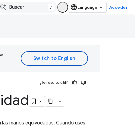
/
Acceder
ma
¿Te resultó útil?
ridad
n las manos equivocadas. Cuando uses