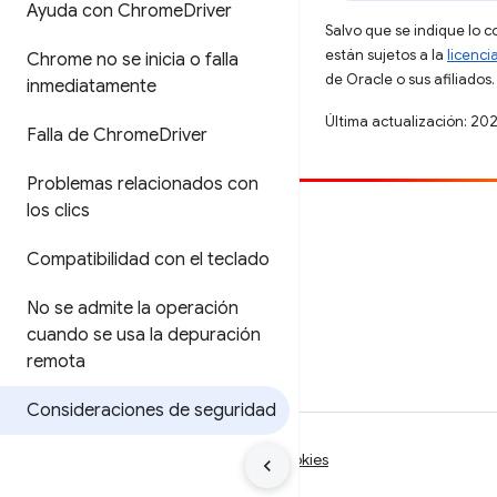
Ayuda con Chrome
Driver
Salvo que se indique lo c
están sujetos a la
licenci
Chrome no se inicia o falla
de Oracle o sus afiliados.
inmediatamente
Última actualización: 20
Falla de Chrome
Driver
Problemas relacionados con
los clics
Contribuir
Compatibilidad con el teclado
Informar un error
Ver incidentes abiertos
No se admite la operación
cuando se usa la depuración
remota
Consideraciones de seguridad
Condiciones
Privacidad
Manage cookies