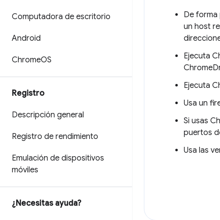
De forma 
Computadora de escritorio
un host re
Android
direccion
Ejecuta C
Chrome
OS
ChromeDri
Ejecuta C
Registro
Usa un fi
Descripción general
Si usas C
puertos d
Registro de rendimiento
Usa las v
Emulación de dispositivos
móviles
¿Necesitas ayuda?