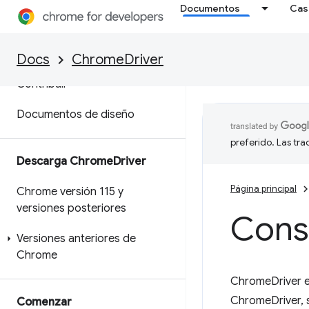
Funciones y opciones de
Documentos
Cas
Chrome
Extensiones de Chrome
Docs
ChromeDriver
Contribuir
Documentos de diseño
preferido. Las tr
Descarga Chrome
Driver
Página principal
Chrome versión 115 y
versiones posteriores
Cons
Versiones anteriores de
Chrome
ChromeDriver e
ChromeDriver, 
Comenzar