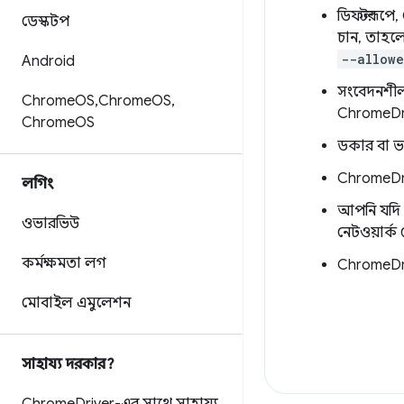
ডিফল্টরূপে
ডেস্কটপ
চান, তাহলে
--allowe
Android
সংবেদনশীল 
Chrome
OS
,
Chrome
OS
,
ChromeDriv
Chrome
OS
ডকার বা ভা
ChromeDri
লগিং
আপনি যদি স
ওভারভিউ
নেটওয়ার্ক
কর্মক্ষমতা লগ
ChromeDri
মোবাইল এমুলেশন
সাহায্য দরকার?