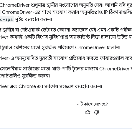
, ChromeDriver শুধুমাত্র স্থানীয় সংযোগের অনুমতি দেয়। আপনি যদি 
 ChromeDriver-এর সাথে সংযোগ করার অনুমতিপ্রাপ্ত IP ঠিকানাগুলির 
d-ips
সুইচ ব্যবহার করুন৷
স্থানীয় বা নেটওয়ার্ক ডেটাতে কোনো অ্যাক্সেস নেই এমন একটি পরীক্
er কখনই একটি বিশেষ সুবিধাপ্রাপ্ত অ্যাকাউন্ট দিয়ে চালানো উচিত নয
র্চুয়াল মেশিনের মতো সুরক্ষিত পরিবেশে ChromeDriver চালান।
ver-এ অননুমোদিত দূরবর্তী সংযোগ প্রতিরোধ করতে ফায়ারওয়াল ব্য
েলেনিয়াম সার্ভারের মতো থার্ড-পার্টি টুলের মাধ্যমে ChromeDriver
 পোর্টগুলিও সুরক্ষিত করুন।
ver এবং Chrome এর সর্বশেষ সংস্করণ ব্যবহার করুন৷
এটি কাজে লেগেছে?