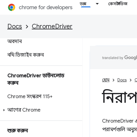
ওভারভিউ
ডক্স
কেস স্টাডিজ
ক্ষমতা এবং ChromeOptions
Docs
ChromeDriver
Chrome এক্সটেনশন
অবদান
নথি ডিজাইন করুন
Chrome
Driver ডাউনলোড
হোম
Docs
C
করুন
নিরাপ
Chrome সংস্করণ 115+
আগের Chrome
ChromeDriver এক
পরামর্শগুলি অনু
শুরু করুন