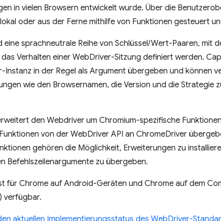
 in vielen Browsern entwickelt wurde. Über die Benutzerob
okal oder aus der Ferne mithilfe von Funktionen gesteuert u
nd eine sprachneutrale Reihe von Schlüssel/Wert-Paaren, mit
das Verhalten einer WebDriver-Sitzung definiert werden. Capa
r-Instanz in der Regel als Argument übergeben und können 
lungen wie den Browsernamen, die Version und die Strategie 
rweitert den Webdriver um Chromium-spezifische Funktione
Funktionen von der WebDriver API an ChromeDriver überge
nktionen gehören die Möglichkeit, Erweiterungen zu installie
en Befehlszeilenargumente zu übergeben.
st für Chrome auf Android-Geräten und Chrome auf dem Co
 verfügbar.
 den aktuellen Implementierungsstatus des WebDriver-Standa