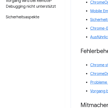
Vorgang wird bei Remote-
ChromeOp
Debugging nicht unterstützt
Mobile Em
Sicherheitsaspekte
Sicherhei
Chrome-Er
Ausführlic
Fehlerbeh
Chrome st
ChromeDri
Probleme 
Vorgang b
Mitmache