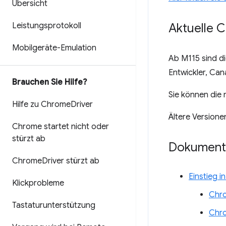
Übersicht
Leistungsprotokoll
Aktuelle 
Mobilgeräte-Emulation
Ab M115 sind d
Entwickler, Can
Brauchen Sie Hilfe?
Sie können die
Hilfe zu Chrome
Driver
Ältere Versione
Chrome startet nicht oder
stürzt ab
Dokument
Chrome
Driver stürzt ab
Einstieg 
Klickprobleme
Chro
Tastaturunterstützung
Chr