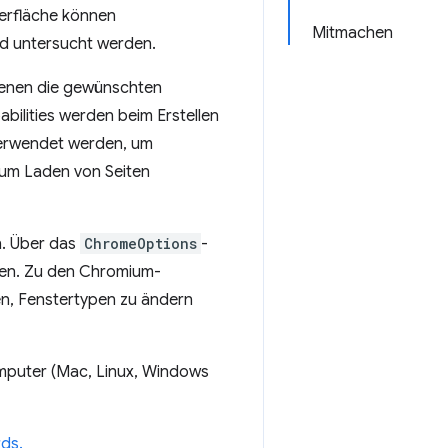
erfläche können
Mitmachen
nd untersucht werden.
 denen die gewünschten
bilities werden beim Erstellen
verwendet werden, um
zum Laden von Seiten
n. Über das
ChromeOptions
-
ben. Zu den Chromium-
ren, Fenstertypen zu ändern
mputer (Mac, Linux, Windows
rds.