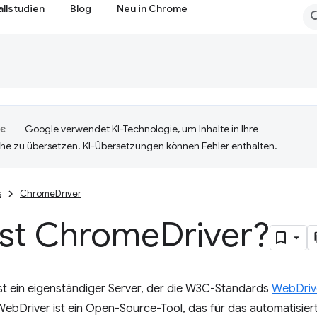
allstudien
Blog
Neu in Chrome
Google verwendet KI-Technologie, um Inhalte in Ihre
he zu übersetzen. KI-Übersetzungen können Fehler enthalten.
s
ChromeDriver
ist Chrome
Driver?
st ein eigenständiger Server, der die W3C-Standards
WebDriv
WebDriver ist ein Open-Source-Tool, das für das automatisier