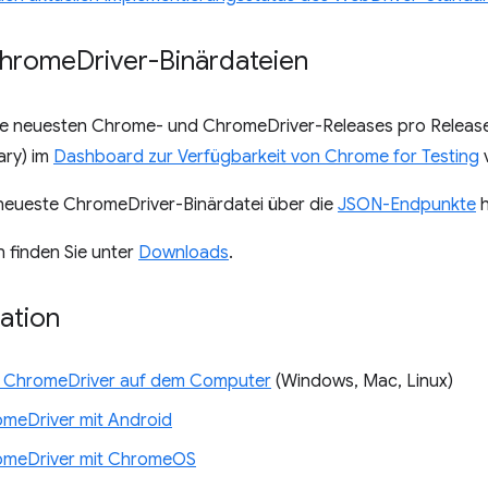
Chrome
Driver-Binärdateien
ie neuesten Chrome- und ChromeDriver-Releases pro Release-K
ary) im
Dashboard zur Verfügbarkeit von Chrome for Testing
v
 neueste ChromeDriver-Binärdatei über die
JSON-Endpunkte
h
n finden Sie unter
Downloads
.
ation
in ChromeDriver auf dem Computer
(Windows, Mac, Linux)
meDriver mit Android
omeDriver mit ChromeOS