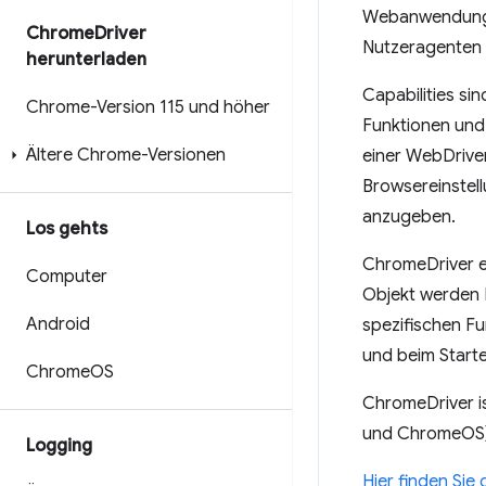
Webanwendungen
Chrome
Driver
Nutzeragenten l
herunterladen
Capabilities si
Chrome-Version 115 und höher
Funktionen und 
Ältere Chrome-Versionen
einer WebDrive
Browsereinstel
anzugeben.
Los gehts
ChromeDriver e
Computer
Objekt werden 
Android
spezifischen Fu
und beim Start
Chrome
OS
ChromeDriver i
und ChromeOS)
Logging
Hier finden Sie