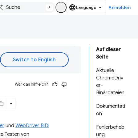
/
Anmelden
Auf dieser
Seite
Aktuelle
ChromeDriv
War das hilfreich?
er-
Binärdateien
Dokumentati
on
er
und
WebDriver BiDi
Fehlerbeheb
te Testen von
ung