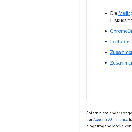
Die
Mailin
Diskussio
ChromeDri
Leitfaden
Zusammen
Zusammen
Sofern nicht anders angeg
der
Apache 2.0 License
li
eingetragene Marke von 