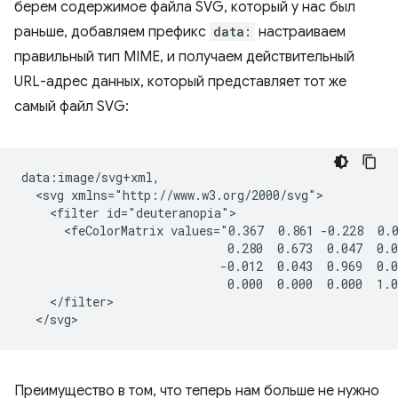
берем содержимое файла SVG, который у нас был
раньше, добавляем префикс
data:
настраиваем
правильный тип MIME, и получаем действительный
URL-адрес данных, который представляет тот же
самый файл SVG:
data:image/svg+xml,

  <svg xmlns="http://www.w3.org/2000/svg">

    <filter id="deuteranopia">

      <feColorMatrix values="0.367  0.861 -0.228  0.0
                             0.280  0.673  0.047  0.0
                            -0.012  0.043  0.969  0.0
                             0.000  0.000  0.000  1.0
    </filter>

Преимущество в том, что теперь нам больше не нужно