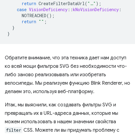
return
CreateFilterDataUrl
(
"…"
);
case
VisionDeficiency
::
kNoVisionDeficiency
:
NOTREACHED
();
return
""
;
}
}
Обратите внимание, что эта техника дает нам доступ
ко всей мощи фильтров SVG без необходимости что-
либо заново реализовывать или изобретать
велосипеды. Мы реализуем функцию Blink Renderer, но
делаем это, используя веб-платформу.
Итак, мы выяснили, как создавать фильтры SVG и
превращать их в URL-адреса данных, которые мы
можем использовать в нашем значении свойства
filter
CSS. Можете ли вы придумать проблему с