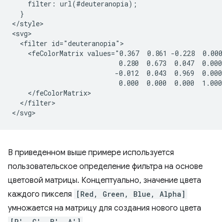
    filter: url(#deuteranopia);

  }

</style>

<svg>

  <filter id="deuteranopia">

    <feColorMatrix values="0.367  0.861 -0.228  0.000
                           0.280  0.673  0.047  0.000
                          -0.012  0.043  0.969  0.000
                           0.000  0.000  0.000  1.000
    </feColorMatrix>

  </filter>

В приведенном выше примере используется
пользовательское определение фильтра на основе
цветовой матрицы. Концептуально, значение цвета
каждого пикселя
[Red, Green, Blue, Alpha]
умножается на матрицу для создания нового цвета
[R′, G′, B′, A′]