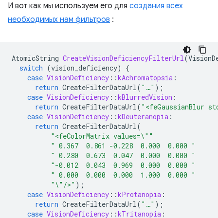
И вот как мы используем его для
создания всех
необходимых нам фильтров
:
AtomicString
CreateVisionDeficiencyFilterUrl
(
VisionD
switch
(
vision_deficiency
)
{
case
VisionDeficiency
::
kAchromatopsia
:
return
CreateFilterDataUrl
(
"…"
);
case
VisionDeficiency
::
kBlurredVision
:
return
CreateFilterDataUrl
(
"<feGaussianBlur st
case
VisionDeficiency
::
kDeuteranopia
:
return
CreateFilterDataUrl
(
"<feColorMatrix values=
\"
"
" 0.367  0.861 -0.228  0.000  0.000 "
" 0.280  0.673  0.047  0.000  0.000 "
"-0.012  0.043  0.969  0.000  0.000 "
" 0.000  0.000  0.000  1.000  0.000 "
"
\"
/>"
);
case
VisionDeficiency
::
kProtanopia
:
return
CreateFilterDataUrl
(
"…"
);
case
VisionDeficiency
::
kTritanopia
: