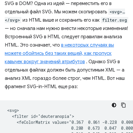
SVG в DOM? Одна из идей — переместить его в
отдельный файл SVG. Мы можем скопировать
<svg>…
</svg>
из HTML выше и сохранить его как
filter.svg
— но сначала нам нужно внести некоторые изменения!
Встроенный SVG в HTML следует правилам анализа
HTML. Это означает, что
в некоторых случаях вы
можете обойтись без таких вещей, как пропуск
кавычек вокруг значений атрибутов
. Однако SVG в
отдельных файлах должен быть допустимым XML — а
анализ XML гораздо более строг, чем HTML. Вот наш
фрагмент SVG-in-HTML еще раз:
<svg>

  <filter id="deuteranopia">

    <feColorMatrix values="0.367  0.861 -0.228  0.000
                           0.280  0.673  0.047  0.000