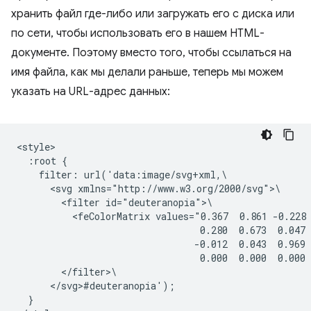
хранить файл где-либо или загружать его с диска или
по сети, чтобы использовать его в нашем HTML-
документе. Поэтому вместо того, чтобы ссылаться на
имя файла, как мы делали раньше, теперь мы можем
указать на URL-адрес данных:
<style>

  :root {

    filter: url('data:image/svg+xml,\

      <svg xmlns="http://www.w3.org/2000/svg">\

        <filter id="deuteranopia">\

          <feColorMatrix values="0.367  0.861 -0.228 
                                 0.280  0.673  0.047 
                                -0.012  0.043  0.969 
                                 0.000  0.000  0.000 
        </filter>\

      </svg>#deuteranopia');

  }
