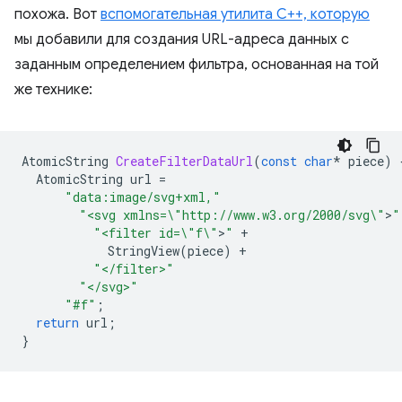
похожа. Вот
вспомогательная утилита C++, которую
мы добавили для создания URL-адреса данных с
заданным определением фильтра, основанная на той
же технике:
AtomicString
CreateFilterDataUrl
(
const
char
*
piece
)
AtomicString
url
=
"data:image/svg+xml,"
"<svg xmlns=
\"
http://www.w3.org/2000/svg
\"
>
"
"<filter id=
\"
f
\"
>
"
+
StringView
(
piece
)
+
"</filter>"
"</svg>"
"#f"
;
return
url
;
}