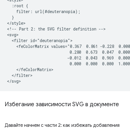
  :root {

    filter: url(#deuteranopia);

  }

</style>

<!-- Part 2: the SVG filter definition -->

<svg>

  <filter id="deuteranopia">

    <feColorMatrix values="0.367  0.861 -0.228  0.000
                           0.280  0.673  0.047  0.000
                          -0.012  0.043  0.969  0.000
                           0.000  0.000  0.000  1.000
    </feColorMatrix>

  </filter>

Избегание зависимости SVG в документе
Давайте начнем с части 2: как избежать добавления