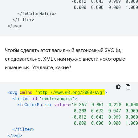
                          -0.012  0.043  0.969  0.000
                           0.000  0.000  0.000  1.000
    </feColorMatrix>

  </filter>

Чтобы сделать этот валидный автономный SVG (и,
следовательно, XML), нам нужно внести некоторые
изменения. Угадайте, какие?
<svg 
xmlns
=
"http://www.w3.org/2000/svg"
>
<filter
id
=
"deuteranopia"
>
<feColorMatrix
values
=
"0.367  0.861 -0.228  0.00
                           0.280  0.673  0.047  0.000
                          -0.012  0.043  0.969  0.000
                           0.000  0.000  0.000  1.00
</filter>
</svg>