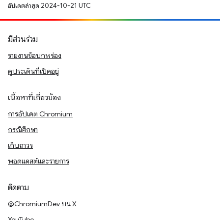
อัปเดตล่าสุด 2024-10-21 UTC
มีส่วนร่วม
รายงานข้อบกพร่อง
ดูประเด็นที่เปิดอยู่
เนื้อหาที่เกี่ยวข้อง
การอัปเดต Chromium
กรณีศึกษา
เก็บถาวร
พอดแคสต์และรายการ
ติดตาม
@ChromiumDev บน X
YouTube