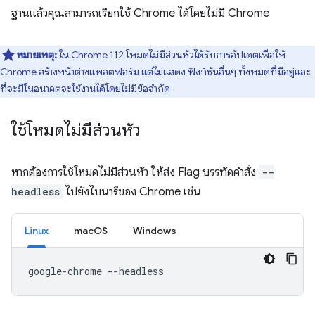
ฐานแล้วคุณสามารถเรียกใช้ Chrome ได้โดยไม่มี Chrome
หมายเหตุ:
ใน Chrome 112 โหมดไม่มีส่วนหัวได้รับการอัปเดตเพื่อให้
Chrome สร้างหน้าต่างแพลตฟอร์ม แต่ไม่แสดง ฟังก์ชันอื่นๆ ทั้งหมดที่มีอยู่และ
ที่จะมีในอนาคตจะใช้งานได้โดยไม่มีข้อจำกัด
ใช้โหมดไม่มีส่วนหัว
หากต้องการใช้โหมดไม่มีส่วนหัว ให้ส่ง Flag บรรทัดคำสั่ง
--
headless
ไปยังไบนารีของ Chrome เช่น
Linux
macOS
Windows
google-chrome