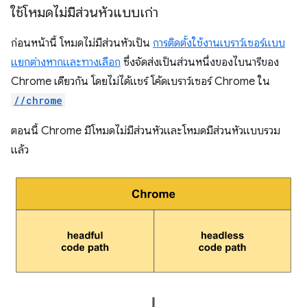
ใช้โหมดไม่มีส่วนหัวแบบเก่า
ก่อนหน้านี้ โหมดไม่มีส่วนหัวเป็น
การติดตั้งใช้งานเบราว์เซอร์แบบ
แยกต่างหากและทางเลือก
ซึ่งจัดส่งเป็นส่วนหนึ่งของไบนารีของ
Chrome เดียวกัน โดยไม่ได้แชร์ โค้ดเบราว์เซอร์ Chrome ใน
//chrome
ตอนนี้ Chrome มีโหมดไม่มีส่วนหัวและโหมดมีส่วนหัวแบบรวม
แล้ว