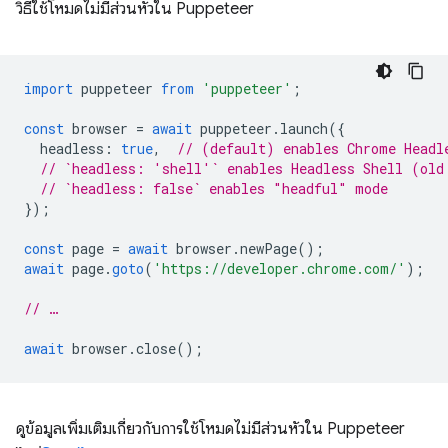
วิธีใช้โหมดไม่มีส่วนหัวใน Puppeteer
import
puppeteer
from
'puppeteer'
;
const
browser
=
await
puppeteer
.
launch
({
headless
:
true
,
// (default) enables Chrome Headl
// `headless: 'shell'` enables Headless Shell (old
// `headless: false` enables "headful" mode
});
const
page
=
await
browser
.
newPage
();
await
page
.
goto
(
'https://developer.chrome.com/'
);
// …
await
browser
.
close
();
ดูข้อมูลเพิ่มเติมเกี่ยวกับการใช้โหมดไม่มีส่วนหัวใน Puppeteer