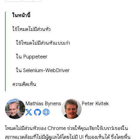
ในหน้านี้
ใช้โหมดไม่มีส่วนหัว
ใช้โหมดไม่มีส่วนหัวแบบเก่า
ใน Puppeteer
ใน Selenium-WebDriver
ความคิดเห็น
Mathias Bynens
Peter Kvitek
โหมดไม่มีส่วนหัวของ Chrome ช่วยให้คุณเรียกใช้เบราว์เซอร์ใน
สภาพแวดล้อมที่ไม่มีผู้ดูแลได้โดยไม่มี UI ที่มองเห็นได้ ซึ่งโดยพื้น