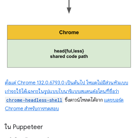
ตั้งแต่ Chrome 132.0.6793.0 เป็นต้นไป โหมดไม่มีส่วนหัวแบบ
เก่าจะใช้ได้เฉพาะในรูปแบบไบนารีแบบสแตนด์อโลนที่ชื่อว่า
chrome-headless-shell
ซึ่งดาวน์โหลดได้จาก
แดชบอร์ด
Chrome สำหรับการทดสอบ
ใน Puppeteer