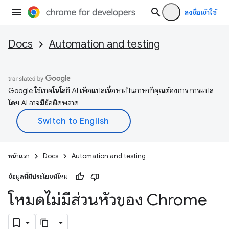
ลงชื่อเข้าใช้
Docs
Automation and testing
Google ใช้เทคโนโลยี AI เพื่อแปลเนื้อหาเป็นภาษาที่คุณต้องการ การแปล
โดย AI อาจมีข้อผิดพลาด
หน้าแรก
Docs
Automation and testing
ข้อมูลนี้มีประโยชน์ไหม
โหมดไม่มีส่วนหัวของ Chrome