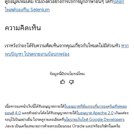
ดูข้อมูลเพิ่มเติม รวมถึงตัวอย่างการใช้การผูกภาษาอื่นๆ ได้ที่
บล็อก
โพสต์ของทีม Selenium
ความคิดเห็น
เราหวังว่าจะได้รับความคิดเห็นจากคุณเกี่ยวกับโหมดไม่มีส่วนหัว
หาก
พบปัญหา โปรดรายงานข้อบกพร่อง
ข้อมูลนี้มีประโยชน์ไหม
เนื้อหาของหน้าเว็บนี้ได้รับอนุญาตภายใต้
ใบอนุญาตที่ต้องระบุที่มาของครีเอทีฟคอม
มอนส์ 4.0
และตัวอย่างโค้ดได้รับอนุญาตภายใต้
ใบอนุญาต Apache 2.0
เว้นแต่จะ
ระบุไว้เป็นอย่างอื่น โปรดดูรายละเอียดที่
นโยบายเว็บไซต์ Google Developers
Java เป็นเครื่องหมายการค้าจดทะเบียนของ Oracle และ/หรือบริษัทในเครือ