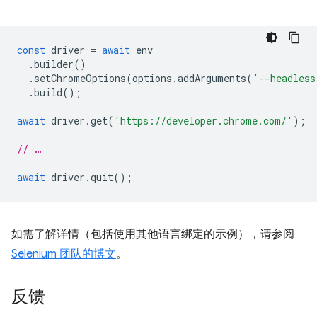
const
driver
=
await
env
.
builder
()
.
setChromeOptions
(
options
.
addArguments
(
'--headless
.
build
();
await
driver
.
get
(
'https://developer.chrome.com/'
);
// …
await
driver
.
quit
();
如需了解详情（包括使用其他语言绑定的示例），请参阅
Selenium 团队的博文
。
反馈