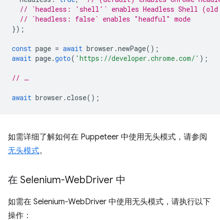
// `headless: 'shell'` enables Headless Shell (old
// `headless: false` enables "headful" mode
});
const
page
=
await
browser
.
newPage
();
await
page
.
goto
(
'https://developer.chrome.com/'
);
// …
await
browser
.
close
();
如需详细了解如何在 Puppeteer 中使用无头模式，请参阅
无头模式
。
在 Selenium-Web
Driver 中
如需在 Selenium-WebDriver 中使用无头模式，请执行以下
操作：