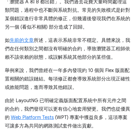
「瀏覽器 A 和 B 都出錯」。我們過去花費大量時間處理這
類問題，過程中也不斷與系統對抗。常見的失敗模式是針對
某個錯誤進行非常具體的修正，但幾週後發現我們在系統的
另一個 (看似不相關) 部分造成了回歸。
如
先前的文章
所述，這表示系統非常不穩定。具體來說，我
們在任何類別之間都沒有明確的合約，導致瀏覽器工程師依
賴不該依賴的狀態，或誤解系統其他部分的某些值。
舉例來說，我們曾經在一年多內發現約 10 個與 Flex 版面配
置相關的錯誤鏈結。每項修正都會導致系統部分出現正確性
或效能問題，進而導致其他錯誤。
由於 LayoutNG 已明確定義版面配置系統中所有元件之間
的合約，我們發現可以更有信心地套用變更。我們也從優異
的
Web Platform Tests
(WPT) 專案中獲益良多，這項專案
可讓多方為共同的網路測試套件做出貢獻。