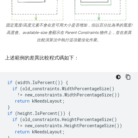
固定寬度/高度元素不會在意可用大小是否增加，但以百分比為準的寬度/
高度會。
available-size
會顯示在
Parent Constraints
物件上，並在差異
比較演算法中執行這項最佳化作業。
上述範例的差異比較程式碼如下：
if
(
width
.
IsPercent
())
{
if
(
old_constraints
.
WidthPercentageSize
()
!=
new_constraints
.
WidthPercentageSize
())
return
kNeedsLayout
;
}
if
(
height
.
IsPercent
())
{
if
(
old_constraints
.
HeightPercentageSize
()
!=
new_constraints
.
HeightPercentageSize
())
return
kNeedsLayout
;
}