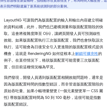
彈性容器移至新架構時，指標顯示在實際情況下，布局時間大幅改善，這
表示我們明顯遺漏了新系統偵測到的部分案例。
LayoutNG 可讓我們為版面配置的輸入和輸出內容建立明確
的資料結構，此外，我們也已建構測量和版面配置階段的快
取。這會將複雜度降至 O(n)，讓網頁開發人員可預測線性
效能。如果版面配置執行三次版面配置，我們也會快取該次
執行。這可能會為日後安全引入更進階的版面配置模式提供
機會，這就是 RenderingNG 如何從根本上
解鎖可擴充性
的
例子。在某些情況下，格狀版面配置可能需要三次版面配
置，但目前這種情況極為罕見。
我們發現，開發人員遇到版面配置相關效能問題時，通常是
因為版面配置時間的指數型錯誤，而非管道版面配置階段的
原始吞吐量。如果小幅增量變更 (一個元素變更單一 CSS 屬
性) 導致版面配置時間為 50 到 100 毫秒，這很可能是指數
版面配置錯誤。