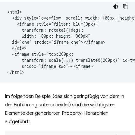
<html>

  <div style="overflow: scroll; width: 100px; height:
    <iframe style="filter: blur(3px);

      transform: rotateZ(1deg);

      width: 100px; height: 300px"

  id="one" srcdoc="iframe one"></iframe>

  </div>

  <iframe style="top:200px;

      transform: scale(1.1) translateX(200px)" id=two
      srcdoc="iframe two"></iframe>

Im folgenden Beispiel (das sich geringfügig von dem in
der Einführung unterscheidet) sind die wichtigsten
Elemente der generierten Property-Hierarchien
aufgeführt: