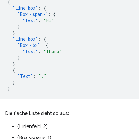
{
"Line box"
:
{
"Box <span>"
:
{
"Text"
:
"Hi"
}
},
"Line box"
:
{
"Box <b>"
:
{
"Text"
:
"There"
}
},
{
"Text"
:
"."
}
}
Die flache Liste sieht so aus:
(Linienfeld, 2)
(Box <span>, 1)