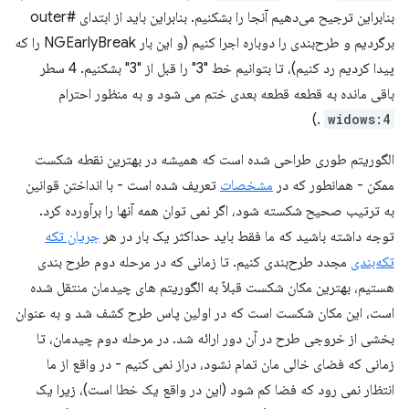
بنابراین ترجیح می‌دهیم آنجا را بشکنیم. بنابراین باید از ابتدای #outer
برگردیم و طرح‌بندی را دوباره اجرا کنیم (و این بار NGEarlyBreak را که
پیدا کردیم رد کنیم)، تا بتوانیم خط "3" را قبل از "3" بشکنیم. 4 سطر
باقی مانده به قطعه قطعه بعدی ختم می شود و به منظور احترام
.)
widows:4
الگوریتم طوری طراحی شده است که همیشه در بهترین نقطه شکست
ممکن - همانطور که در
مشخصات
تعریف شده است - با انداختن قوانین
به ترتیب صحیح شکسته شود، اگر نمی توان همه آنها را برآورده کرد.
توجه داشته باشید که ما فقط باید حداکثر یک بار در هر
جریان تکه
تکه‌بندی
مجدد طرح‌بندی کنیم. تا زمانی که در مرحله دوم طرح بندی
هستیم، بهترین مکان شکست قبلاً به الگوریتم های چیدمان منتقل شده
است، این مکان شکست است که در اولین پاس طرح کشف شد و به عنوان
بخشی از خروجی طرح در آن دور ارائه شد. در مرحله دوم چیدمان، تا
زمانی که فضای خالی مان تمام نشود، دراز نمی کنیم - در واقع از ما
انتظار نمی رود که فضا کم شود (این در واقع یک خطا است)، زیرا یک