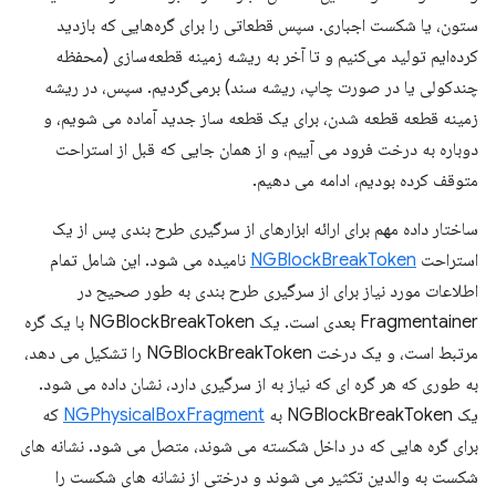
ستون، یا شکست اجباری. سپس قطعاتی را برای گره‌هایی که بازدید
کرده‌ایم تولید می‌کنیم و تا آخر به ریشه زمینه قطعه‌سازی (محفظه
چندکولی یا در صورت چاپ، ریشه سند) برمی‌گردیم. سپس، در ریشه
زمینه قطعه قطعه شدن، برای یک قطعه ساز جدید آماده می شویم، و
دوباره به درخت فرود می آییم، و از همان جایی که قبل از استراحت
متوقف کرده بودیم، ادامه می دهیم.
ساختار داده مهم برای ارائه ابزارهای از سرگیری طرح بندی پس از یک
استراحت
NGBlockBreakToken
نامیده می شود. این شامل تمام
اطلاعات مورد نیاز برای از سرگیری طرح بندی به طور صحیح در
Fragmentainer بعدی است. یک NGBlockBreakToken با یک گره
مرتبط است، و یک درخت NGBlockBreakToken را تشکیل می دهد،
به طوری که هر گره ای که نیاز به از سرگیری دارد، نشان داده می شود.
یک NGBlockBreakToken به
NGPhysicalBoxFragment
که
برای گره هایی که در داخل شکسته می شوند، متصل می شود. نشانه های
شکست به والدین تکثیر می شوند و درختی از نشانه های شکست را