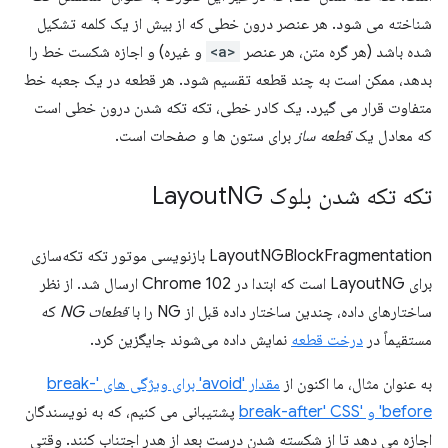
شناخته می شود. هر عنصر درون خطی که از بیش از یک کلمه تشکیل
شده باشد (هر گره متن، هر عنصر
<a>
و غیره) و اجازه شکست خط را
بدهد، ممکن است به چند قطعه تقسیم شود. هر قطعه در یک جعبه خط
متفاوت قرار می گیرد. یک کادر خطی، تکه تکه شدن درون خطی است
که معادل یک
قطعه ساز
برای ستون ها و صفحات است.
تکه تکه شدن بلوک Layout
NG
LayoutNGBlockFragmentation بازنویسی موتور تکه تکه‌سازی
برای LayoutNG است که ابتدا در Chrome 102 ارسال شد. از نظر
ساختارهای داده، چندین ساختار داده قبل از NG را با
قطعات NG
که
مستقیماً در
درخت قطعه
نمایش داده می‌شوند جایگزین کرد.
به عنوان مثال، ما اکنون از
مقدار 'avoid' برای ویژگی های 'break-
before' و 'break-after' CSS
پشتیبانی می کنیم، که به نویسندگان
اجازه می دهد تا از شکسته شدن درست بعد از هدر اجتناب کنند. وقتی