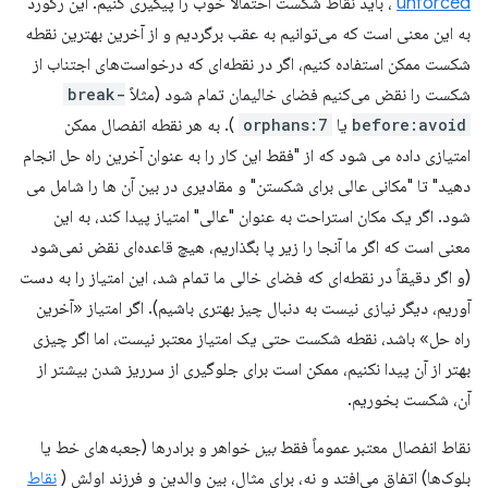
unforced
، باید نقاط شکست احتمالاً خوب را پیگیری کنیم. این رکورد
به این معنی است که می‌توانیم به عقب برگردیم و از آخرین بهترین نقطه
شکست ممکن استفاده کنیم، اگر در نقطه‌ای که درخواست‌های اجتناب از
شکست را نقض می‌کنیم فضای خالیمان تمام شود (مثلاً
break-
before:avoid
یا
orphans:7
). به هر نقطه انفصال ممکن
امتیازی داده می شود که از "فقط این کار را به عنوان آخرین راه حل انجام
دهید" تا "مکانی عالی برای شکستن" و مقادیری در بین آن ها را شامل می
شود. اگر یک مکان استراحت به عنوان "عالی" امتیاز پیدا کند، به این
معنی است که اگر ما آنجا را زیر پا بگذاریم، هیچ قاعده‌ای نقض نمی‌شود
(و اگر دقیقاً در نقطه‌ای که فضای خالی ما تمام شد، این امتیاز را به دست
آوریم، دیگر نیازی نیست به دنبال چیز بهتری باشیم). اگر امتیاز «آخرین
راه حل» باشد، نقطه شکست حتی یک امتیاز معتبر نیست، اما اگر چیزی
بهتر از آن پیدا نکنیم، ممکن است برای جلوگیری از سرریز شدن بیشتر از
آن، شکست بخوریم.
نقاط انفصال معتبر عموماً فقط
بین
خواهر و برادرها (جعبه‌های خط یا
بلوک‌ها) اتفاق می‌افتد و نه، برای مثال، بین والدین و فرزند اولش (
نقاط