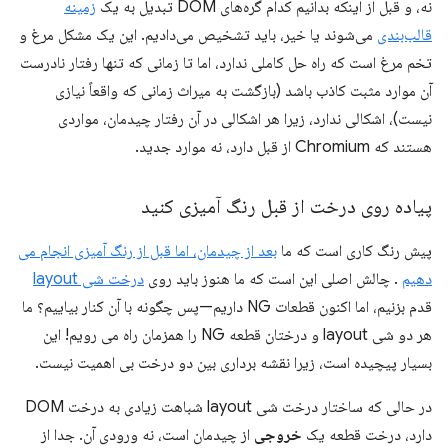
نه، و قبل از اینکه بدانیم کدام گره‌های DOM تبدیل به یک
زمینه
قالب‌بندی
می‌شوند یا خیر، باید تشخیص می‌دادیم. این یک مشکل مرغ و
تخم مرغ است که راه حل کاملی ندارد، اما تا زمانی که تنها رفتار نادرست
آن موارد مثبت کاذب باشد (بازگشت به میراث زمانی که واقعاً نیازی
نیست)، اشکالی ندارد، زیرا هر اشکالی در آن رفتار چیدمان، مواردی
هستند که Chromium از قبل دارد، نه موارد جدید.
پیاده روی درخت از قبل رنگ آمیزی کنید
پیش رنگ کاری است که ما
بعد از چیدمان، اما قبل از رنگ آمیزی انجام می
دهیم
. چالش اصلی این است که ما هنوز باید روی
درخت شی layout
قدم بزنیم، اما اکنون قطعات NG داریم—پس چگونه با آن کنار بیاییم؟ ما
هر دو شی layout و درختان قطعه NG را همزمان راه می رویم! این
بسیار پیچیده است، زیرا نقشه برداری بین دو درخت بی اهمیت نیست.
در حالی که ساختار درخت شی layout شباهت زیادی به درخت DOM
دارد، درخت قطعه یک
خروجی
از چیدمان است، نه ورودی آن. جدا از