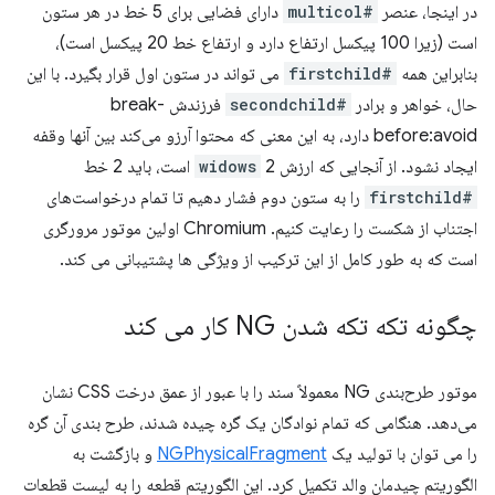
در اینجا، عنصر
#multicol
دارای فضایی برای 5 خط در هر ستون
است (زیرا 100 پیکسل ارتفاع دارد و ارتفاع خط 20 پیکسل است)،
بنابراین همه
#firstchild
می تواند در ستون اول قرار بگیرد. با این
حال، خواهر و برادر
#secondchild
فرزندش break-
before:avoid دارد، به این معنی که محتوا آرزو می‌کند بین آنها وقفه
ایجاد نشود. از آنجایی که ارزش
2 است، باید 2 خط
widows
#firstchild
را به ستون دوم فشار دهیم تا تمام درخواست‌های
اجتناب از شکست را رعایت کنیم. Chromium اولین موتور مرورگری
است که به طور کامل از این ترکیب از ویژگی ها پشتیبانی می کند.
چگونه تکه تکه شدن NG کار می کند
موتور طرح‌بندی NG معمولاً سند را با عبور از عمق درخت CSS نشان
می‌دهد. هنگامی که تمام نوادگان یک گره چیده شدند، طرح بندی آن گره
را می توان با تولید یک
NGPhysicalFragment
و بازگشت به
الگوریتم چیدمان والد تکمیل کرد. این الگوریتم قطعه را به لیست قطعات