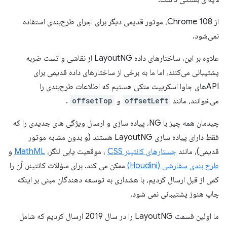
از Chrome 108، موتور قدیمی دیگر برای اجرای طرح‌بندی استفاده
نمی‌شود.
علاوه بر این، ساختارهای داده LayoutNG از نقاشی و تست ضربه
پشتیبانی می‌کنند، اما ما به برخی از ساختارهای داده قدیمی برای
APIهای جاوا اسکریپت متکی هستیم که اطلاعات طرح‌بندی را
می‌خوانند، مانند
offsetLeft
و
offsetTop
.
چیدمان همه چیز با NG، پیاده سازی و ارسال ویژگی های جدیدی را که
فقط دارای پیاده سازی LayoutNG هستند (و بدون مشابه موتور
قدیمی)، مانند
جستارهای کانتینر CSS
، موقعیت یابی لنگر،
MathML
و
طرح بندی سفارشی (Houdini)
ممکن می کند. برای سؤالات کانتینر، آن را
کمی از قبل ارسال کردیم، با هشداری به توسعه دهندگان مبنی بر اینکه
چاپ هنوز پشتیبانی نمی شود.
ما اولین قسمت LayoutNG را در سال 2019 ارسال کردیم که شامل