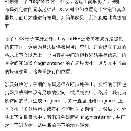
档创建一个 fragment 树。不过，这过于简单化了：例如，
布局外定位的元素必须从 DOM 树中的位置向上冒泡到其容
器块，然后才能进行布局。为简单起见，我将忽略此高级细
节。
除了 CSS 盒子本身之外，LayoutNG 还会向布局算法提供
约束空间。这会为算法提供布局可用空间、是否建立了新的
格式上下文以及上一个内容的中间边距收缩结果等信息。约
束空间还知道 fragmentainer 的布局块大小，以及其中当前
的块偏移量。这表示换行的位置。
涉及分块时，子项的布局必须在断点处停止。换行的原因包
括网页或列中没有足够的空间，或强制换行。然后，我们为
所访问的节点生成 fragment，并一直返回到 fragment 上
下文根（多列容器，或者在打印时为文档根）。然后，在分
块上下文根目录中，我们准备好新的 fragmentainer，并再
次向下进入树，从中断前停下的地方继续。