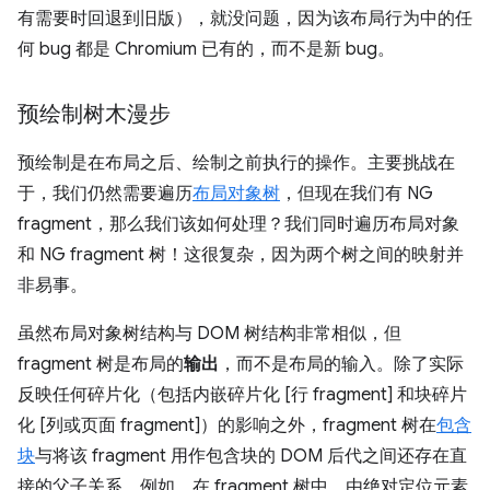
有需要时回退到旧版），就没问题，因为该布局行为中的任
何 bug 都是 Chromium 已有的，而不是新 bug。
预绘制树木漫步
预绘制是在布局之后、绘制之前执行的操作。
主要挑战在
于，我们仍然需要遍历
布局对象树
，但现在我们有 NG
fragment，那么我们该如何处理？我们同时遍历布局对象
和 NG fragment 树！这很复杂，因为两个树之间的映射并
非易事。
虽然布局对象树结构与 DOM 树结构非常相似，但
fragment 树是布局的
输出
，而不是布局的输入。除了实际
反映任何碎片化（包括内嵌碎片化 [行 fragment] 和块碎片
化 [列或页面 fragment]）的影响之外，fragment 树在
包含
块
与将该 fragment 用作包含块的 DOM 后代之间还存在直
接的父子关系。例如，在 fragment 树中，由绝对定位元素