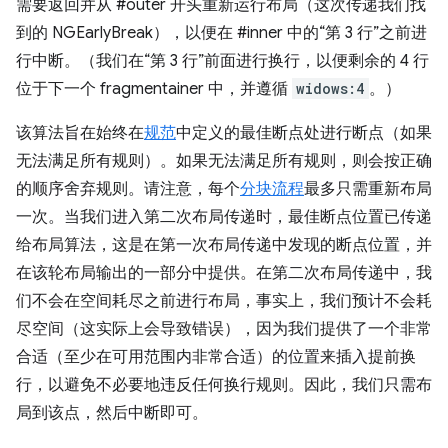
需要返回并从 #outer 开头重新运行布局（这次传递我们找
到的 NGEarlyBreak），以便在 #inner 中的“第 3 行”之前进
行中断。（我们在“第 3 行”前面进行换行，以便剩余的 4 行
位于下一个 fragmentainer 中，并遵循
widows:4
。）
该算法旨在始终在
规范
中定义的最佳断点处进行断点（如果
无法满足所有规则）。如果无法满足所有规则，则会按正确
的顺序舍弃规则。请注意，每个
分块流程
最多只需重新布局
一次。当我们进入第二次布局传递时，最佳断点位置已传递
给布局算法，这是在第一次布局传递中发现的断点位置，并
在该轮布局输出的一部分中提供。在第二次布局传递中，我
们不会在空间耗尽之前进行布局，事实上，我们预计不会耗
尽空间（这实际上会导致错误），因为我们提供了一个非常
合适（至少在可用范围内非常合适）的位置来插入提前换
行，以避免不必要地违反任何换行规则。因此，我们只需布
局到该点，然后中断即可。