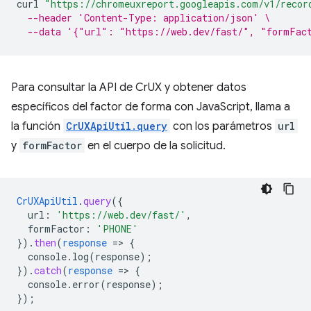
curl
"https://chromeuxreport.googleapis.com/v1/recor
--header 'Content-Type: application/json' \
--data '{"url": "https://web.dev/fast/", "formFac
Para consultar la API de CrUX y obtener datos
específicos del factor de forma con JavaScript, llama a
la función
CrUXApiUtil.query
con los parámetros
url
y
formFactor
en el cuerpo de la solicitud.
CrUXApiUtil
.
query
(
{
url
:
'https://web.dev/fast/'
,
formFactor
:
'PHONE'
}
)
.
then
(
response
=
>
{
console.log(response)
;
}
)
.
catch
(
response
=
>
{
console.error(response)
;
}
);