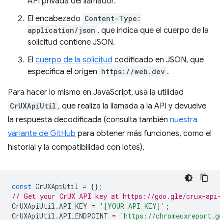
API privada del llamador.
El encabezado
Content-Type:
application/json
, que indica que el cuerpo de la
solicitud contiene JSON.
El
cuerpo de la solicitud
codificado en JSON, que
especifica el origen
https://web.dev
.
Para hacer lo mismo en JavaScript, usa la utilidad
CrUXApiUtil
, que realiza la llamada a la API y devuelve
la respuesta decodificada (consulta también
nuestra
variante de GitHub
para obtener más funciones, como el
historial y la compatibilidad con lotes).
const
CrUXApiUtil
=
{};
// Get your CrUX API key at https://goo.gle/crux-api
CrUXApiUtil
.
API_KEY
=
'[YOUR_API_KEY]'
;
CrUXApiUtil
.
API_ENDPOINT
=
`https://chromeuxreport.g