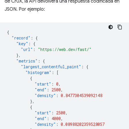
de CrUX, la API devolverá una respuesta codificada en
JSON. Por ejemplo:
{
"record"
:
{
"key"
:
{
"url"
:
"https://web.dev/fast/"
},
"metrics"
:
{
"largest_contentful_paint"
:
{
"histogram"
:
[
{
"start"
:
0
,
"end"
:
2500
,
"density"
:
0.8477304539092148
},
{
"start"
:
2500
,
"end"
:
4000
,
"density"
:
0.08988202359528057