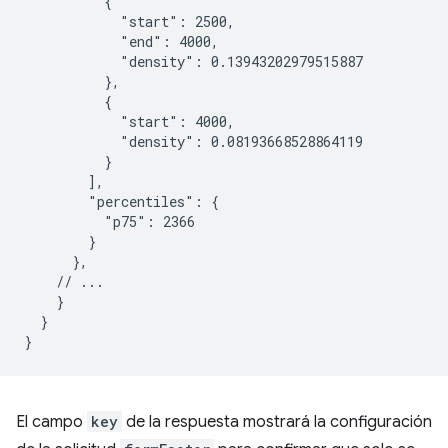
          {

            "start": 2500,

            "end": 4000,

            "density": 0.13943202979515887

          },

          {

            "start": 4000,

            "density": 0.08193668528864119

          }

        ],

        "percentiles": {

          "p75": 2366

        }

      },

    // ...

    }

  }

El campo
key
de la respuesta mostrará la configuración