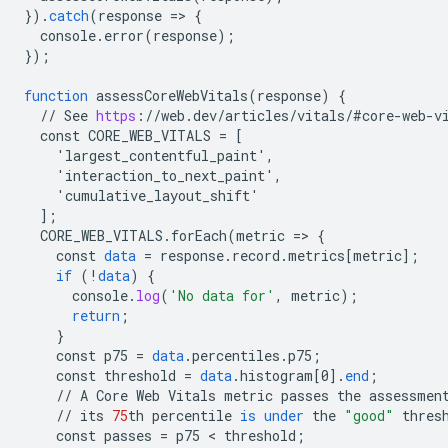
}
).
catch
(
response
=
>
{
console
.
error
(
response
);
}
);
function
assessCoreWebVitals
(
response
)
{
//
See
https
:
//
web
.
dev
/
articles
/
vitals
/
#core
-
web
-
v
const
CORE_WEB_VITALS
=
[
    'largest_contentful_paint',
    'interaction_to_next_paint',
    'cumulative_layout_shift'
]
;
CORE_WEB_VITALS
.
forEach
(
metric
=
>
{
const
data
=
response
.
record
.
metrics
[
metric
]
;
if
(
!
data
)
{
console
.
log
(
'No data for'
,
metric
);
return
;
}
const
p75
=
data
.
percentiles
.
p75
;
const
threshold
=
data
.
histogram
[
0
]
.
end
;
//
A
Core
Web
Vitals
metric
passes
the
assessmen
//
its
75
th
percentile
is
under
the
"good"
thres
const
passes
=
p75
 < 
threshold
;