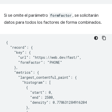
Si se omite el parámetro
formFactor
, se solicitarán
datos para todos los factores de forma combinados.
{

  "record": {

    "key": {

      "url": "https://web.dev/fast/",

      "formFactor": "PHONE"

    },

    "metrics": {

      "largest_contentful_paint": {

        "histogram": [

          {

            "start": 0,

            "end": 2500,

            "density": 0.778631284916204

          },
