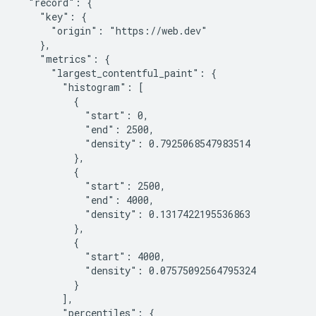
  "record": {

    "key": {

      "origin": "https://web.dev"

    },

    "metrics": {

      "largest_contentful_paint": {

        "histogram": [

          {

            "start": 0,

            "end": 2500,

            "density": 0.7925068547983514

          },

          {

            "start": 2500,

            "end": 4000,

            "density": 0.1317422195536863

          },

          {

            "start": 4000,

            "density": 0.07575092564795324

          }

        ],

        "percentiles": {
