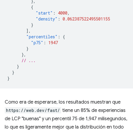
},
{
"start"
:
4000
,
"density"
:
0.062387522495501155
}
],
"percentiles"
:
{
"p75"
:
1947
}
},
// ...
}
}
}
Como era de esperarse, los resultados muestran que
https://web.dev/fast/
tiene un 85% de experiencias
de LCP "buenas" y un percentil 75 de 1,947 milisegundos,
lo que es ligeramente mejor que la distribución en todo