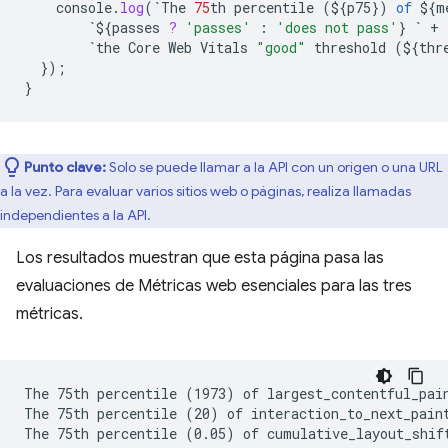
console
.
log
(
`
The
75
th
percentile
(
${
p75
}
)
of
${
m
`${
passes
?
'passes'
:
'does not pass'
}
`
+
`
the
Core
Web
Vitals
"good"
threshold
(
${
thr
}
);
}
Punto clave:
Solo se puede llamar a la API con un origen o una URL
a la vez. Para evaluar varios sitios web o páginas, realiza llamadas
independientes a la API.
Los resultados muestran que esta página pasa las
evaluaciones de Métricas web esenciales para las tres
métricas.
The 75th percentile (1973) of largest_contentful_pain
The 75th percentile (20) of interaction_to_next_paint