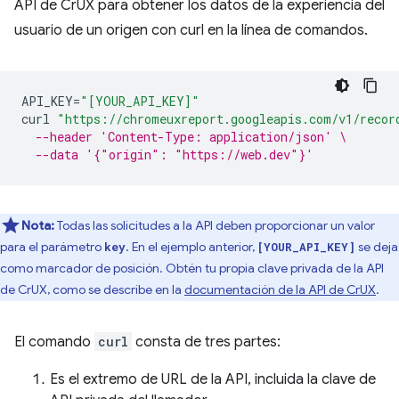
API de CrUX para obtener los datos de la experiencia del
usuario de un origen con curl en la línea de comandos.
API_KEY
=
"[YOUR_API_KEY]"
curl
"https://chromeuxreport.googleapis.com/v1/recor
--header 'Content-Type: application/json' \
--data '{"origin": "https://web.dev"}'
Nota:
Todas las solicitudes a la API deben proporcionar un valor
para el parámetro
. En el ejemplo anterior,
se deja
key
[YOUR_API_KEY]
como marcador de posición. Obtén tu propia clave privada de la API
de CrUX, como se describe en la
documentación de la API de CrUX
.
El comando
curl
consta de tres partes:
Es el extremo de URL de la API, incluida la clave de