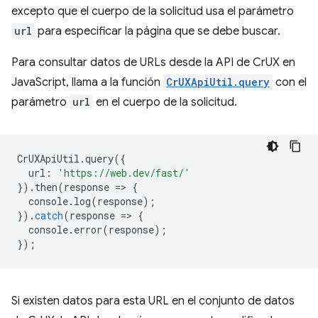
excepto que el cuerpo de la solicitud usa el parámetro
url
para especificar la página que se debe buscar.
Para consultar datos de URLs desde la API de CrUX en
JavaScript, llama a la función
CrUXApiUtil.query
con el
parámetro
url
en el cuerpo de la solicitud.
CrUXApiUtil
.
query
({
url
:
'https://web.dev/fast/'
}).
then
(
response
=
>
{
console
.
log
(
response
);
}).
catch
(
response
=
>
{
console
.
error
(
response
);
});
Si existen datos para esta URL en el conjunto de datos