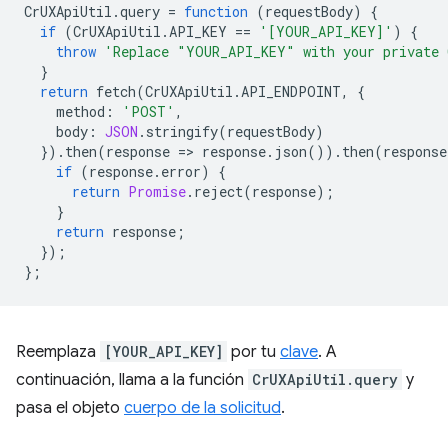
CrUXApiUtil
.
query
=
function
(
requestBody
)
{
if
(
CrUXApiUtil
.
API_KEY
==
'[YOUR_API_KEY]'
)
{
throw
'Replace "YOUR_API_KEY" with your private 
}
return
fetch
(
CrUXApiUtil
.
API_ENDPOINT
,
{
method
:
'POST'
,
body
:
JSON
.
stringify
(
requestBody
)
}).
then
(
response
=
>
response
.
json
()).
then
(
response
if
(
response
.
error
)
{
return
Promise
.
reject
(
response
);
}
return
response
;
});
};
Reemplaza
[YOUR_API_KEY]
por tu
clave
. A
continuación, llama a la función
CrUXApiUtil.query
y
pasa el objeto
cuerpo de la solicitud
.