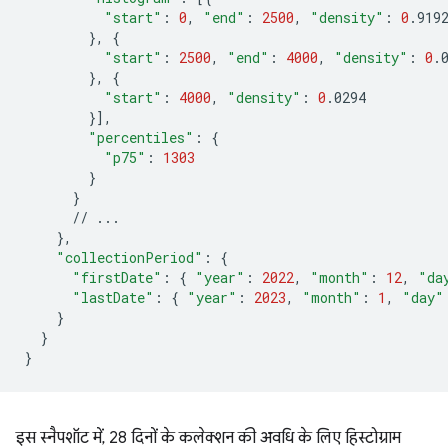
"start"
:
0
,
"end"
:
2500
,
"density"
:
0
}
,
{
"start"
:
2500
,
"end"
:
4000
,
"density"
:
0
}
,
{
"start"
:
4000
,
"density"
:
0
}]
"percentiles"
:
{
"p75"
:
1303
}
}
//
}
"collectionPeriod"
:
{
"firstDate"
:
{
"year"
:
2022
,
"month"
:
12
,
"da
"lastDate"
:
{
"year"
:
2023
,
"month"
:
1
,
"day"
}
}
}
इस स्नैपशॉट में, 28 दिनों के कलेक्शन की अवधि के लिए हिस्टोग्राम