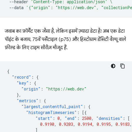
--header
'Content-Type: application/json'
\
--data
'{"origin": "https://web.dev", "collectionP
जवाब का फ़ॉर्मैट एक जैसा है, लेकिन इसमें ज़्यादा डेटा है! अब एक डेटा
पॉइंट के बजाय, 75वें पर्सेंटाइल (p75) और हिस्टोग्राम डेंसिटी वैल्यू वाले
फ़ील्ड के लिए टाइम सीरीज़ मौजूद हैं.
{
"record"
:
{
"key"
:
{
"origin"
:
"https://web.dev"
},
"metrics"
:
{
"largest_contentful_paint"
:
{
"histogramTimeseries"
:
[{
"start"
:
0
,
"end"
:
2500
,
"densities"
:
[
0.9190
,
0.9203
,
0.9194
,
0.9195
,
0.9183
,
]