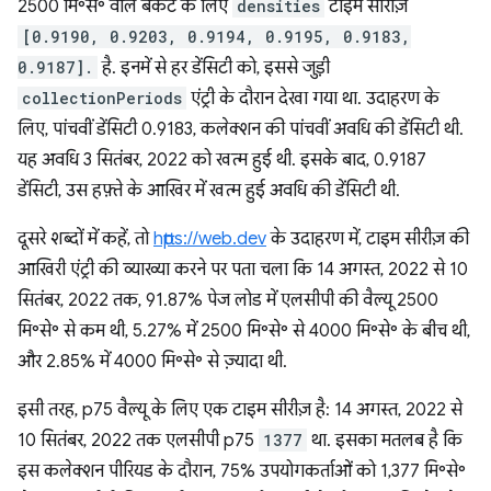
2500 मि॰से॰ वाले बकेट के लिए
densities
टाइम सीरीज़
[0.9190, 0.9203, 0.9194, 0.9195, 0.9183,
0.9187].
है. इनमें से हर डेंसिटी को, इससे जुड़ी
collectionPeriods
एंट्री के दौरान देखा गया था. उदाहरण के
लिए, पांचवीं डेंसिटी 0.9183, कलेक्शन की पांचवीं अवधि की डेंसिटी थी.
यह अवधि 3 सितंबर, 2022 को खत्म हुई थी. इसके बाद, 0.9187
डेंसिटी, उस हफ़्ते के आखिर में खत्म हुई अवधि की डेंसिटी थी.
दूसरे शब्दों में कहें, तो
https://web.dev
के उदाहरण में, टाइम सीरीज़ की
आखिरी एंट्री की व्याख्या करने पर पता चला कि 14 अगस्त, 2022 से 10
सितंबर, 2022 तक, 91.87% पेज लोड में एलसीपी की वैल्यू 2500
मि॰से॰ से कम थी, 5.27% में 2500 मि॰से॰ से 4000 मि॰से॰ के बीच थी,
और 2.85% में 4000 मि॰से॰ से ज़्यादा थी.
इसी तरह, p75 वैल्यू के लिए एक टाइम सीरीज़ है: 14 अगस्त, 2022 से
10 सितंबर, 2022 तक एलसीपी p75
1377
था. इसका मतलब है कि
इस कलेक्शन पीरियड के दौरान, 75% उपयोगकर्ताओं को 1,377 मि॰से॰