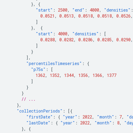
},
{
"start"
:
2500
,
"end"
:
4000
,
"densities"
0.0521
,
0.0513
,
0.0518
,
0.0518
,
0.0526
,
]
},
{
"start"
:
4000
,
"densities"
:
[
0.0288
,
0.0282
,
0.0286
,
0.0285
,
0.0290
,
]
}
],
"percentilesTimeseries"
:
{
"p75s"
:
[
1362
,
1352
,
1344
,
1356
,
1366
,
1377
]
}
}
// ...
},
"collectionPeriods"
:
[{
"firstDate"
:
{
"year"
:
2022
,
"month"
:
7
,
"d
"lastDate"
:
{
"year"
:
2022
,
"month"
:
8
,
"da
},
{