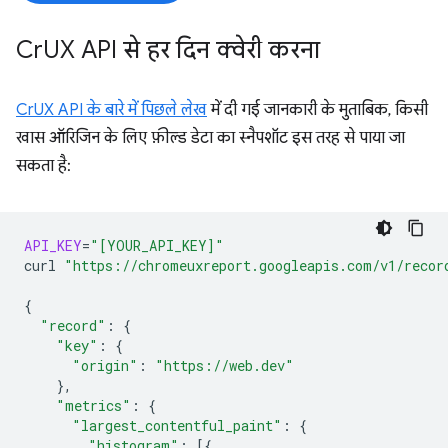
Cr
UX API से हर दिन क्वेरी करना
CrUX API के बारे में पिछले लेख
में दी गई जानकारी के मुताबिक, किसी
खास ऑरिजिन के लिए फ़ील्ड डेटा का स्नैपशॉट इस तरह से पाया जा
सकता है:
API_KEY
=
"[YOUR_API_KEY]"
curl
"https://chromeuxreport.googleapis.com/v1/recor
{
"record"
:
{
"key"
:
{
"origin"
:
"https://web.dev"
}
"metrics"
:
{
"largest_contentful_paint"
:
{
"histogram"
:
[{