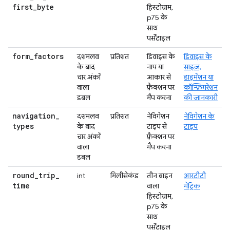
first
_
byte
हिस्टोग्राम,
p75 के
साथ
पर्सेंटाइल
form
_
factors
दशमलव
प्रतिशत
डिवाइस के
डिवाइस के
के बाद
नाप या
साइज़,
चार अंकों
आकार से
डाइमेंशन या
वाला
फ़्रैक्शन पर
कॉन्फ़िगरेशन
डबल
मैप करना
की जानकारी
navigation
_
दशमलव
प्रतिशत
नेविगेशन
नेविगेशन के
types
के बाद
टाइप से
टाइप
चार अंकों
फ़्रैक्शन पर
वाला
मैप करना
डबल
round
_
trip
_
int
मिलीसेकंड
तीन बाइन
आरटीटी
time
वाला
मेट्रिक
हिस्टोग्राम,
p75 के
साथ
पर्सेंटाइल