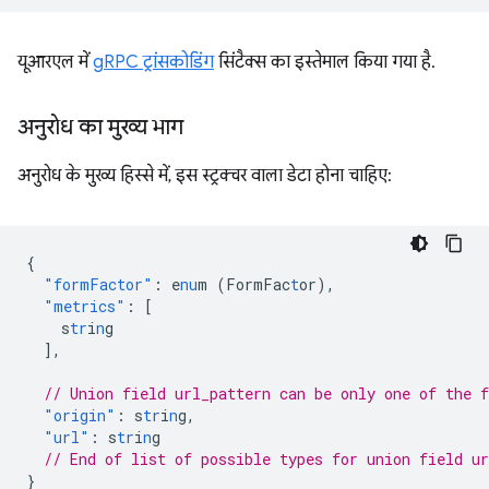
यूआरएल में
gRPC ट्रांसकोडिंग
सिंटैक्स का इस्तेमाल किया गया है.
अनुरोध का मुख्य भाग
अनुरोध के मुख्य हिस्से में, इस स्ट्रक्चर वाला डेटा होना चाहिए:
{
"formFactor"
:
e
nu
m
(FormFac
t
or)
,
"metrics"
:
[
s
tr
i
n
g
],
// Union field url_pattern can be only one of the 
"origin"
:
s
tr
i
n
g
,
"url"
:
s
tr
i
n
g
// End of list of possible types for union field ur
}