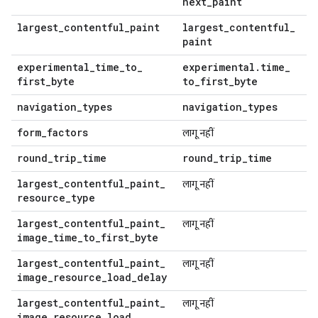
next
_
paint
largest
_
contentful
_
paint
largest
_
contentful
_
paint
experimental
_
time
_
to
_
experimental
.
time
_
first
_
byte
to
_
first
_
byte
navigation
_
types
navigation
_
types
form
_
factors
लागू नहीं
round
_
trip
_
time
round
_
trip
_
time
largest
_
contentful
_
paint
_
लागू नहीं
resource
_
type
largest
_
contentful
_
paint
_
लागू नहीं
image
_
time
_
to
_
first
_
byte
largest
_
contentful
_
paint
_
लागू नहीं
image
_
resource
_
load
_
delay
largest
_
contentful
_
paint
_
लागू नहीं
image
_
resource
_
load
_