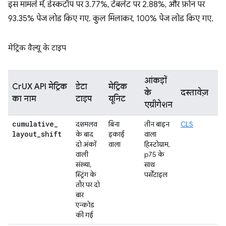
इस मामले में, डेस्कटॉप पर 3.77%, टैबलेट पर 2.88%, और फ़ोन पर
93.35% पेज लोड किए गए. कुल मिलाकर, 100% पेज लोड किए गए.
मेट्रिक वैल्यू के टाइप
आंकड़ों
CrUX API मेट्रिक
डेटा
मेट्रिक
के
दस्तावेज़
का नाम
टाइप
यूनिट
एग्रीगेशन
cumulative
_
दशमलव
बिना
तीन बाइन
CLS
layout
_
shift
के बाद
इकाई
वाला
दो अंकों
वाला
हिस्टोग्राम,
वाली
p75 के
संख्या,
साथ
स्ट्रिंग के
पर्सेंटाइल
तौर पर दो
बार
एन्कोड
की गई