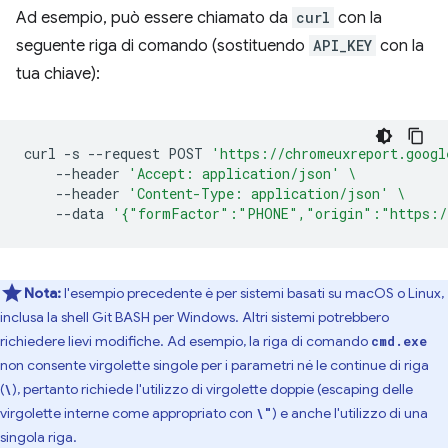
Ad esempio, può essere chiamato da
curl
con la
seguente riga di comando (sostituendo
API_KEY
con la
tua chiave):
curl
-s
--request
POST
'https://chromeuxreport.googl
--header
'Accept: application/json'
\
--header
'Content-Type: application/json'
\
--data
'{"formFactor":"PHONE","origin":"https:/
Nota:
l'esempio precedente è per sistemi basati su macOS o Linux,
inclusa la shell Git BASH per Windows. Altri sistemi potrebbero
richiedere lievi modifiche. Ad esempio, la riga di comando
cmd.exe
non consente virgolette singole per i parametri né le continue di riga
(
), pertanto richiede l'utilizzo di virgolette doppie (escaping delle
\
virgolette interne come appropriato con
) e anche l'utilizzo di una
\"
singola riga.