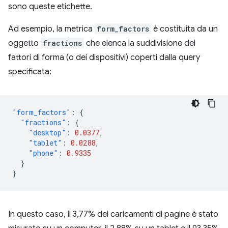
sono queste etichette.
Ad esempio, la metrica
form_factors
è costituita da un
oggetto
fractions
che elenca la suddivisione dei
fattori di forma (o dei dispositivi) coperti dalla query
specificata:
"form_factors"
:
{
"fractions"
:
{
"desktop"
:
0.0377
,
"tablet"
:
0.0288
,
"phone"
:
0.9335
}
}
In questo caso, il 3,77% dei caricamenti di pagine è stato