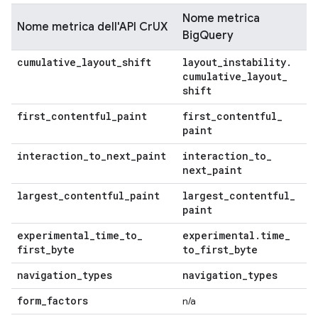
Nome metrica
Nome metrica dell'API CrUX
BigQuery
cumulative
_
layout
_
shift
layout
_
instability
.
cumulative
_
layout
_
shift
first
_
contentful
_
paint
first
_
contentful
_
paint
interaction
_
to
_
next
_
paint
interaction
_
to
_
next
_
paint
largest
_
contentful
_
paint
largest
_
contentful
_
paint
experimental
_
time
_
to
_
experimental
.
time
_
first
_
byte
to
_
first
_
byte
navigation
_
types
navigation
_
types
form
_
factors
n/a