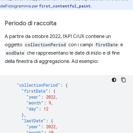
dell'istogramma per
.
first_contentful_paint
Periodo di raccolta
A partire da ottobre 2022, l'API CrUX contiene un
oggetto
collectionPeriod
con i campi
firstDate
e
endDate
che rappresentano le date di inizio e di fine
della finestra di aggregazione. Ad esempio:
"collectionPeriod"
:
{
"firstDate"
:
{
"year"
:
2022
,
"month"
:
9
,
"day"
:
12
},
"lastDate"
:
{
"year"
:
2022
,
"month"
:
10
,