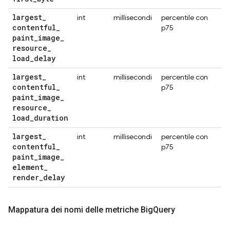
largest
_
int
millisecondi
percentile con
C
contentful
_
p75
se
paint
_
image
_
resource
_
load
_
delay
largest
_
int
millisecondi
percentile con
C
contentful
_
p75
se
paint
_
image
_
resource
_
load
_
duration
largest
_
int
millisecondi
percentile con
C
contentful
_
p75
se
paint
_
image
_
element
_
render
_
delay
Mappatura dei nomi delle metriche Big
Query