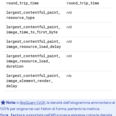
round
_
trip
_
time
round
_
trip
_
time
largest
_
contentful
_
paint
_
n/d
resource
_
type
largest
_
contentful
_
paint
_
n/d
image
_
time
_
to
_
first
_
byte
largest
_
contentful
_
paint
_
n/d
image
_
resource
_
load
_
delay
largest
_
contentful
_
paint
_
n/d
image
_
resource
_
load
_
duration
largest
_
contentful
_
paint
_
n/a
image
_
element
_
render
_
delay
Nota:
in
BigQuery CrUX
, le densità dell'istogramma ammontano al
100% per origine nei vari fattori di forma, pertanto la metrica
supportata nell'API è invece espressa come le densità
form_factors