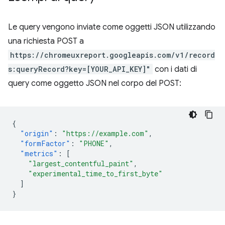
Le query vengono inviate come oggetti JSON utilizzando
una richiesta POST a
https://chromeuxreport.googleapis.com/v1/record
s:queryRecord?key=[YOUR_API_KEY]"
con i dati di
query come oggetto JSON nel corpo del POST:
{
"origin"
:
"https://example.com"
,
"formFactor"
:
"PHONE"
,
"metrics"
:
[
"largest_contentful_paint"
,
"experimental_time_to_first_byte"
]
}