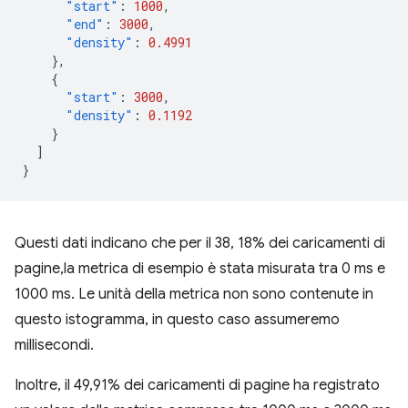
"start"
:
1000
,
"end"
:
3000
,
"density"
:
0.4991
},
{
"start"
:
3000
,
"density"
:
0.1192
}
]
}
Questi dati indicano che per il 38, 18% dei caricamenti di
pagine,la metrica di esempio è stata misurata tra 0 ms e
1000 ms. Le unità della metrica non sono contenute in
questo istogramma, in questo caso assumeremo
millisecondi.
Inoltre, il 49,91% dei caricamenti di pagine ha registrato