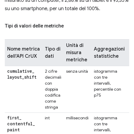
misurato su un computer, il 2,88% su un tablet e il 93,35%
su uno smartphone, per un totale del 100%.
Tipi di valori delle metriche
Unità di
Nome metrica
Tipo di
Aggregazioni
misura
D
dell'API CrUX
dati
statistiche
metriche
cumulative
_
2 cifre
senza unità
istogramma
C
layout
_
shift
decimali
con tre
con
intervalli,
doppia
percentile con
codifica
p75
come
stringa
first
_
int
millisecondi
istogramma
F
contentful
_
con tre
paint
intervalli,