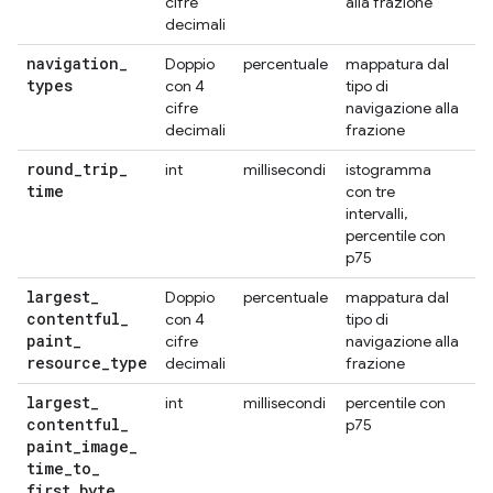
cifre
alla frazione
decimali
navigation
_
Doppio
percentuale
mappatura dal
Ti
types
con 4
tipo di
cifre
navigazione alla
decimali
frazione
round
_
trip
_
int
millisecondi
istogramma
Me
time
con tre
intervalli,
percentile con
p75
largest
_
Doppio
percentuale
mappatura dal
Ti
contentful
_
con 4
tipo di
paint
_
cifre
navigazione alla
resource
_
type
decimali
frazione
largest
_
int
millisecondi
percentile con
C
contentful
_
p75
se
paint
_
image
_
time
_
to
_
first
_
byte