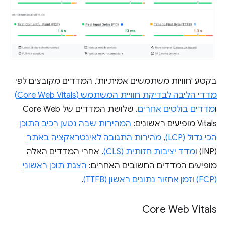
בקטע 'חוויות משתמשים אמיתיות', המדדים מקובצים לפי
מדדי הליבה לבדיקת חוויית המשתמש (Core Web Vitals)
ו
מדדים בולטים אחרים
. שלושת המדדים של Core Web
Vitals מופיעים ראשונים:
המהירות שבה נטען רכיב התוכן
הכי גדול (LCP)
,
מהירות התגובה לאינטראקציה באתר
(INP) ו
מדד יציבות חזותית (CLS)
. אחרי המדדים האלה
מופיעים המדדים החשובים האחרים:
הצגת תוכן ראשוני
(FCP)
ו
זמן אחזור נתונים ראשון (TTFB)
.
Core Web Vitals