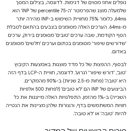
נופלים אחוז מסוים של דגימות. לדוגמה, בצילום המסך
שלמעלה מוצג שהפרמטר 'ה-75 percentile של INP' הוא
64ms, כלומר 75% מחוויית השימוש ב-INP מהירה יותר
מ-64ms. הערכים האלה מסומנים בצבעים בהתאם לטבלת
הסף הקודמת, שבה ערכים 'טובים' מסומנים בירוק, ערכים
'שדורשים שיפור' מסומנים בכתום וערכים 'חלשים' מסומנים
באדום.
לבסוף, ההפצות של כל מדד מוצגות באמצעות הקיבוץ
'טוב', 'דורש שיפור' ו'גרוע'. לדוגמה, חוויית ה-LCP בדף הזה
היא 'טובה' (פחות מ-2.5 שניות) ב-90% מהמקרים.
הביצועים של INP הם 'לא טובים' (לפחות 500 אלפיות
השנייה) ב-1% מהזמן. התפלגויות האלה מייצגות את כל
חוויות המשתמשים בדף, והצורות שלהן מציינות את הנטייה
להיות 'טובה' או 'לא טובה'.