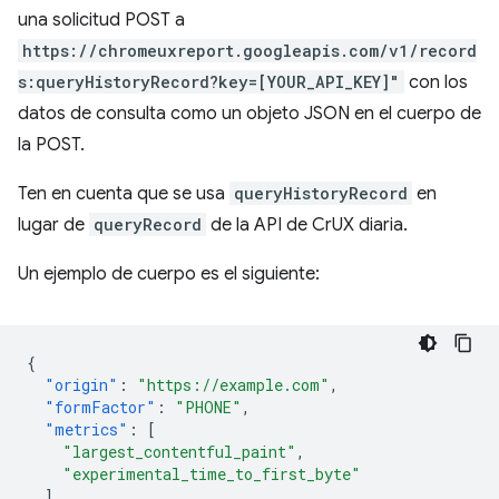
una solicitud POST a
https://chromeuxreport.googleapis.com/v1/record
s:queryHistoryRecord?key=[YOUR_API_KEY]"
con los
datos de consulta como un objeto JSON en el cuerpo de
la POST.
Ten en cuenta que se usa
queryHistoryRecord
en
lugar de
queryRecord
de la API de CrUX diaria.
Un ejemplo de cuerpo es el siguiente:
{
"origin"
:
"https://example.com"
,
"formFactor"
:
"PHONE"
,
"metrics"
:
[
"largest_contentful_paint"
,
"experimental_time_to_first_byte"
]