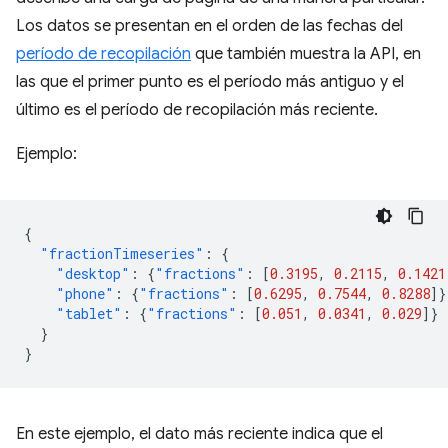
Los datos se presentan en el orden de las fechas del
período de recopilación
que también muestra la API, en
las que el primer punto es el período más antiguo y el
último es el período de recopilación más reciente.
Ejemplo:
{
"fractionTimeseries"
:
{
"desktop"
:
{
"fractions"
:
[
0.3195
,
0.2115
,
0.1421
"phone"
:
{
"fractions"
:
[
0.6295
,
0.7544
,
0.8288
]}
"tablet"
:
{
"fractions"
:
[
0.051
,
0.0341
,
0.029
]}
}
}
En este ejemplo, el dato más reciente indica que el