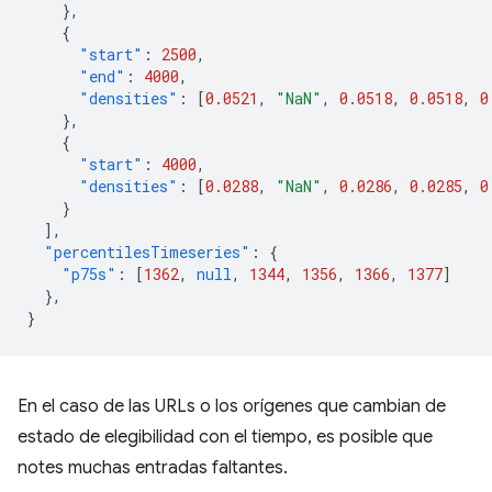
},
{
"start"
:
2500
,
"end"
:
4000
,
"densities"
:
[
0.0521
,
"NaN"
,
0.0518
,
0.0518
,
0
},
{
"start"
:
4000
,
"densities"
:
[
0.0288
,
"NaN"
,
0.0286
,
0.0285
,
0
}
],
"percentilesTimeseries"
:
{
"p75s"
:
[
1362
,
null
,
1344
,
1356
,
1366
,
1377
]
},
}
En el caso de las URLs o los orígenes que cambian de
estado de elegibilidad con el tiempo, es posible que
notes muchas entradas faltantes.