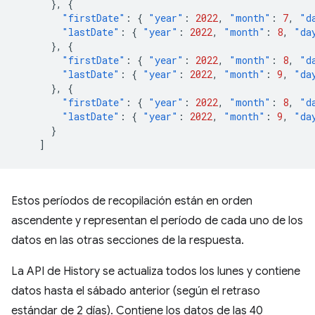
},
{
"firstDate"
:
{
"year"
:
2022
,
"month"
:
7
,
"d
"lastDate"
:
{
"year"
:
2022
,
"month"
:
8
,
"da
},
{
"firstDate"
:
{
"year"
:
2022
,
"month"
:
8
,
"d
"lastDate"
:
{
"year"
:
2022
,
"month"
:
9
,
"da
},
{
"firstDate"
:
{
"year"
:
2022
,
"month"
:
8
,
"d
"lastDate"
:
{
"year"
:
2022
,
"month"
:
9
,
"da
}
]
Estos períodos de recopilación están en orden
ascendente y representan el período de cada uno de los
datos en las otras secciones de la respuesta.
La API de History se actualiza todos los lunes y contiene
datos hasta el sábado anterior (según el retraso
estándar de 2 días). Contiene los datos de las 40