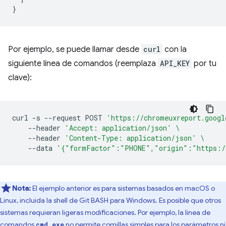
}
Por ejemplo, se puede llamar desde
curl
con la
siguiente línea de comandos (reemplaza
API_KEY
por tu
clave):
curl
-s
--request
POST
'https://chromeuxreport.googl
--header
'Accept: application/json'
\
--header
'Content-Type: application/json'
\
--data
'{"formFactor":"PHONE","origin":"https:/
Nota:
El ejemplo anterior es para sistemas basados en macOS o
Linux, incluida la shell de Git BASH para Windows. Es posible que otros
sistemas requieran ligeras modificaciones. Por ejemplo, la línea de
comandos
no permite comillas simples para los parámetros ni
cmd.exe