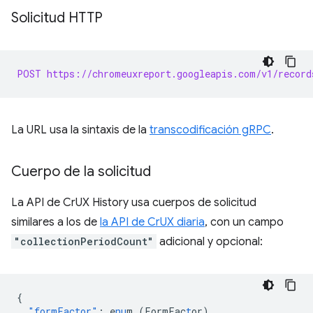
Solicitud HTTP
POST https://chromeuxreport.googleapis.com/v1/record
La URL usa la sintaxis de la
transcodificación gRPC
.
Cuerpo de la solicitud
La API de CrUX History usa cuerpos de solicitud
similares a los de
la API de CrUX diaria
, con un campo
"collectionPeriodCount"
adicional y opcional:
{
"formFactor"
:
e
nu
m
(FormFac
t
or)
,