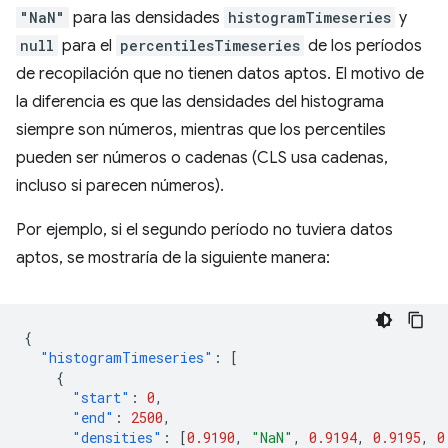
"NaN"
para las densidades
histogramTimeseries
y
null
para el
percentilesTimeseries
de los períodos
de recopilación que no tienen datos aptos. El motivo de
la diferencia es que las densidades del histograma
siempre son números, mientras que los percentiles
pueden ser números o cadenas (CLS usa cadenas,
incluso si parecen números).
Por ejemplo, si el segundo período no tuviera datos
aptos, se mostraría de la siguiente manera:
{
"histogramTimeseries"
:
[
{
"start"
:
0
,
"end"
:
2500
,
"densities"
:
[
0.9190
,
"NaN"
,
0.9194
,
0.9195
,
0