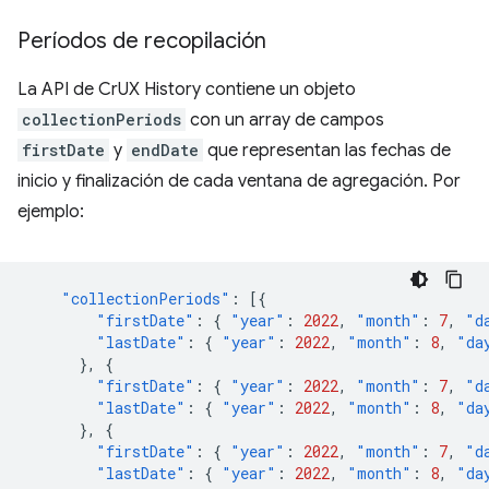
Períodos de recopilación
La API de CrUX History contiene un objeto
collectionPeriods
con un array de campos
firstDate
y
endDate
que representan las fechas de
inicio y finalización de cada ventana de agregación. Por
ejemplo:
"collectionPeriods"
:
[{
"firstDate"
:
{
"year"
:
2022
,
"month"
:
7
,
"d
"lastDate"
:
{
"year"
:
2022
,
"month"
:
8
,
"da
},
{
"firstDate"
:
{
"year"
:
2022
,
"month"
:
7
,
"d
"lastDate"
:
{
"year"
:
2022
,
"month"
:
8
,
"da
},
{
"firstDate"
:
{
"year"
:
2022
,
"month"
:
7
,
"d
"lastDate"
:
{
"year"
:
2022
,
"month"
:
8
,
"da