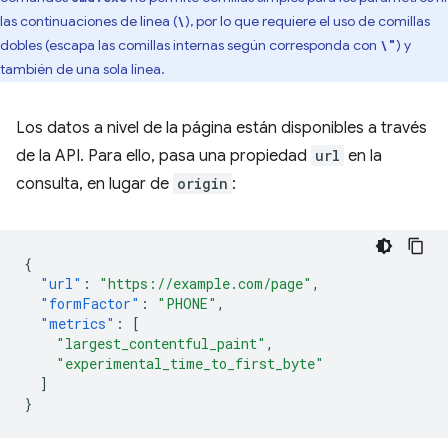
las continuaciones de línea (
), por lo que requiere el uso de comillas
\
dobles (escapa las comillas internas según corresponda con
) y
\"
también de una sola línea.
Los datos a nivel de la página están disponibles a través
de la API. Para ello, pasa una propiedad
url
en la
consulta, en lugar de
origin
:
{
"url"
:
"https://example.com/page"
,
"formFactor"
:
"PHONE"
,
"metrics"
:
[
"largest_contentful_paint"
,
"experimental_time_to_first_byte"
]
}