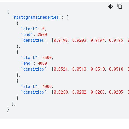
{
"histogramTimeseries"
:
[
{
"start"
:
0
,
"end"
:
2500
,
"densities"
:
[
0.9190
,
0.9203
,
0.9194
,
0.9195
,
},
{
"start"
:
2500
,
"end"
:
4000
,
"densities"
:
[
0.0521
,
0.0513
,
0.0518
,
0.0518
,
},
{
"start"
:
4000
,
"densities"
:
[
0.0288
,
0.0282
,
0.0286
,
0.0285
,
}
],
}