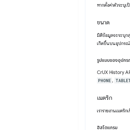
หากตั้งค่าตัวระบุเป
ขนาด
มิติข้อมูลจะระบุ
เกิดขึ้นบนอุปกรณ์เ
รูปแบบของอุปกร
CrUX History API
PHONE
,
TABLE
เมตริก
เรารายงานเมตริกเ
ฮิสโตแกรม