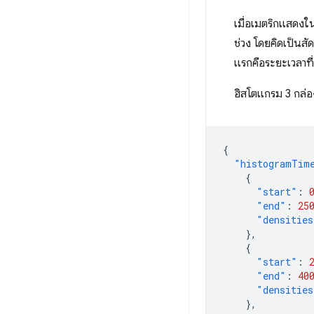
เมื่อเมตริกแสดงใ
ช่วง โดยคิดเป็นสั
แรกคือระยะเวลาที่
ฮิสโตแกรม 3 กล่อง
{
"histogramTim
{
"start"
:
"end"
:
25
"densities
},
{
"start"
:
"end"
:
40
"densities
},