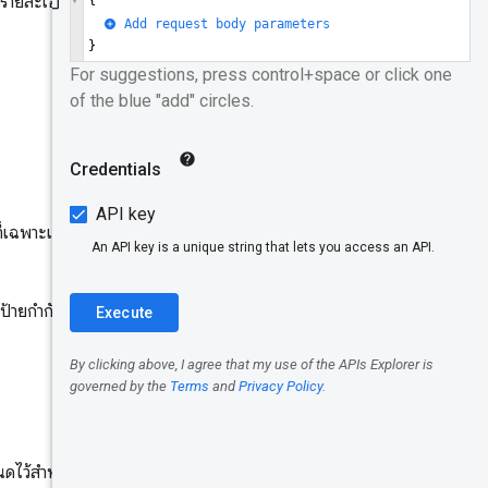
ดับรายละเอียดหน้าเว็บและต้นทางโดย
บันทึก
รหัสระบุ
Origin
URL
ขนาด
ี่เฉพาะเจาะจง เช่น "ดูแนวโน้ม UX
เมตริก
ระยะเวลาการ
ป้ายกำกับเป็นชื่อพหูพจน์ (เช่น
เก็บรวบรวม
ตัวอย่างคำ
ค้นหา
Data
Pipeline
นดไว้สําหรับการใช้งาน
Chrome UX