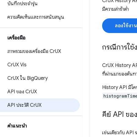
CrUX History API
บันทึกประจำรุ่น
มีความล่าช้าต่ำ
ความคิดเห็นและการสนับสนุน
ลองใช้งาน
เครื่องมือ
กรณีการใช้ง
ภาพรวมของเครื่องมือ Cr
UX
Cr
UX Vis
CrUX History API
ที่ผ่านมาของต้น
Cr
UX ใน Big
Query
History API มีโค
API ของ Cr
UX
histogramTim
API ประวัติ Cr
UX
คีย์ API ขอ
คำแนะนำ
เช่นเดียวกับ API 