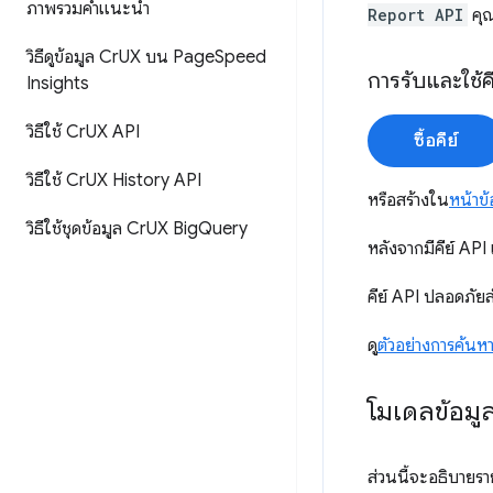
ภาพรวมคำแนะนำ
Report API
คุณ
วิธีดูข้อมูล Cr
UX บน Page
Speed
การรับและใช้ค
Insights
วิธีใช้ Cr
UX API
ซื้อคีย์
วิธีใช้ Cr
UX History API
หรือสร้างใน
หน้าข้
วิธีใช้ชุดข้อมูล Cr
UX Big
Query
หลังจากมีคีย์ API
คีย์ API ปลอดภัย
ดู
ตัวอย่างการค้นห
โมเดลข้อมู
ส่วนนี้จะอธิบาย