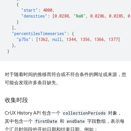
{
"start"
:
4000
,
"densities"
:
[
0.0288
,
"NaN"
,
0.0286
,
0.0285
,
0
}
],
"percentilesTimeseries"
:
{
"p75s"
:
[
1362
,
null
,
1344
,
1356
,
1366
,
1377
]
},
}
对于随着时间的推移而符合或不符合条件的网址或来源，您
可能会发现许多条目缺失。
收集时段
CrUX History API 包含一个
collectionPeriods
对象，
其中包含一个
firstDate
和
endDate
字段数组，表示每
个汇总时间段的开始日期和结束日期。例如：