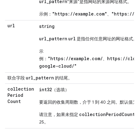
url_pattern
“来源”是指网站的来源网址格式。
"https://example.com"
"https://c
示例：
、
url
string
url_pattern
url
是指任何任意网址的网址格式。
示
"https://example.com/
https://clou
例：
、
google-cloud/"
url
_
pattern
联合字段
的结尾。
collection
int32
（选填）
Period
Count
要返回的收集周期数，介于 1 到 40 之间。默认值为 
collectionPeriodCount
请注意，如果未指定
25。