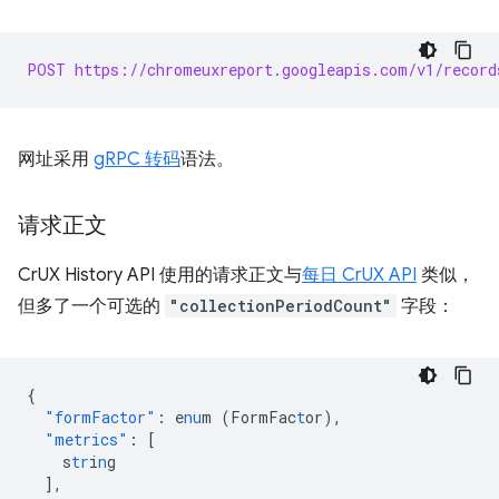
POST https://chromeuxreport.googleapis.com/v1/record
网址采用
gRPC 转码
语法。
请求正文
CrUX History API 使用的请求正文与
每日 CrUX API
类似，
但多了一个可选的
"collectionPeriodCount"
字段：
{
"formFactor"
:
e
nu
m
(FormFac
t
or)
,
"metrics"
:
[
s
tr
i
n
g
],