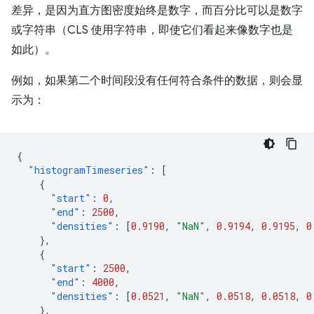
差异，是因为直方图密度始终是数字，而百分比可以是数字
或字符串（CLS 使用字符串，即使它们看起来像数字也是
如此）。
例如，如果第二个时间段没有任何符合条件的数据，则会显
示为：
{
"histogramTimeseries"
:
[
{
"start"
:
0
,
"end"
:
2500
,
"densities"
:
[
0.9190
,
"NaN"
,
0.9194
,
0.9195
,
0
},
{
"start"
:
2500
,
"end"
:
4000
,
"densities"
:
[
0.0521
,
"NaN"
,
0.0518
,
0.0518
,
0
},