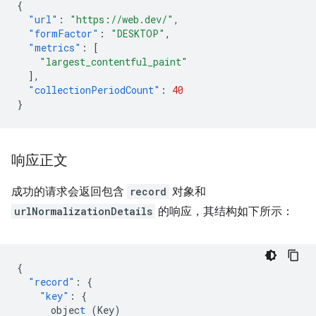
{
"url"
:
"https://web.dev/"
,
"formFactor"
:
"DESKTOP"
,
"metrics"
:
[
"largest_contentful_paint"
],
"collectionPeriodCount"
:
40
}
响应正文
成功的请求会返回包含
record
对象和
urlNormalizationDetails
的响应，其结构如下所示：
{
"record"
:
{
"key"
:
{
objec
t
(Key)