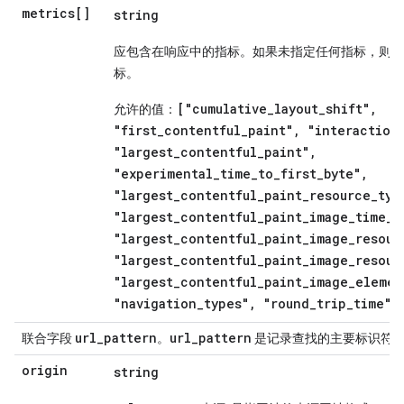
metrics[]
string
应包含在响应中的指标。如果未指定任何指标，则系
标。
["cumulative_layout_shift",
允许的值：
"first_contentful_paint", "interaction
"largest_contentful_paint",
"experimental_time_to_first_byte",
"largest_contentful_paint_resource_typ
"largest_contentful_paint_image_time_t
"largest_contentful_paint_image_resour
"largest_contentful_paint_image_resour
"largest_contentful_paint_image_elemen
"navigation_types", "round_trip_time"]
url
_
pattern
url
_
pattern
联合字段
。
是记录查找的主要标识符
origin
string