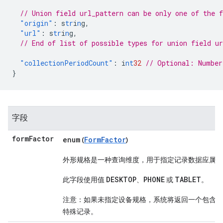
// Union field url_pattern can be only one of the 
"origin"
:
s
tr
i
n
g
,
"url"
:
s
tr
i
n
g
,
// End of list of possible types for union field ur
"collectionPeriodCount"
:
i
nt
32
// Optional: Number
}
字段
form
Factor
enum
FormFactor
(
)
外形规格是一种查询维度，用于指定记录数据应属于
DESKTOP
PHONE
TABLET
此字段使用值
、
或
。
注意：如果未指定设备规格，系统将返回一个包含所
特殊记录。