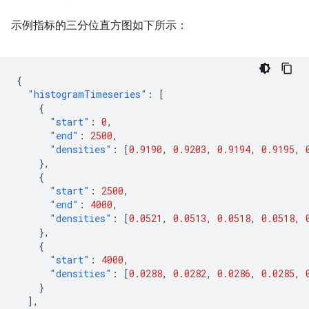
示例指标的三分位直方图如下所示：
{
"histogramTimeseries"
:
[
{
"start"
:
0
,
"end"
:
2500
,
"densities"
:
[
0.9190
,
0.9203
,
0.9194
,
0.9195
,
},
{
"start"
:
2500
,
"end"
:
4000
,
"densities"
:
[
0.0521
,
0.0513
,
0.0518
,
0.0518
,
},
{
"start"
:
4000
,
"densities"
:
[
0.0288
,
0.0282
,
0.0286
,
0.0285
,
}
],