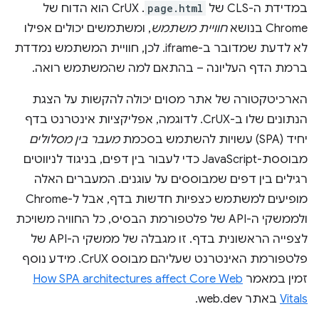
במדידת ה-CLS של
page.html
. ‫CrUX הוא הדוח של
Chrome בנושא
חוויית משתמש
, ומשתמשים יכולים אפילו
לא לדעת שמדובר ב-iframe. לכן, חוויית המשתמש נמדדת
ברמת הדף העליונה – בהתאם למה שהמשתמש רואה.
הארכיטקטורה של אתר מסוים יכולה להקשות על הצגת
הנתונים שלו ב-CrUX. לדוגמה, אפליקציות אינטרנט בדף
יחיד (SPA) עשויות להשתמש בסכמת
מעבר בין מסלולים
מבוססת-JavaScript כדי לעבור בין דפים, בניגוד לניווטים
רגילים בין דפים שמבוססים על עוגנים. המעברים האלה
מופיעים למשתמש כצפיות חדשות בדף, אבל ל-Chrome
ולממשקי ה-API של פלטפורמת הבסיס, כל החוויה משויכת
לצפייה הראשונית בדף. זו מגבלה של ממשקי ה-API של
פלטפורמת האינטרנט שעליהם מבוסס CrUX. מידע נוסף
זמין במאמר
How SPA architectures affect Core Web
Vitals
באתר web.dev.