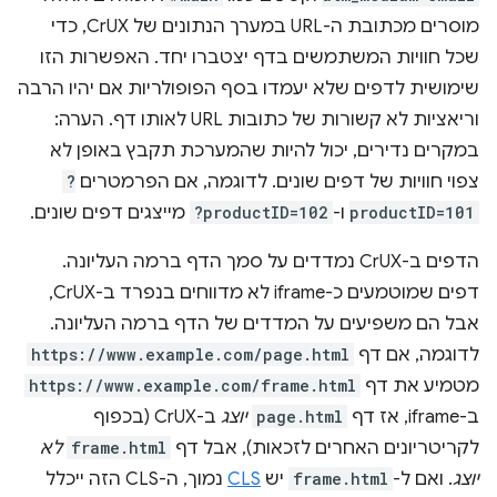
מוסרים מכתובת ה-URL במערך הנתונים של CrUX, כדי
שכל חוויות המשתמשים בדף יצטברו יחד. האפשרות הזו
שימושית לדפים שלא יעמדו בסף הפופולריות אם יהיו הרבה
וריאציות לא קשורות של כתובות URL לאותו דף. הערה:
במקרים נדירים, יכול להיות שהמערכת תקבץ באופן לא
צפוי חוויות של דפים שונים. לדוגמה, אם הפרמטרים
?
productID=101
ו-
?productID=102
מייצגים דפים שונים.
הדפים ב-CrUX נמדדים על סמך הדף ברמה העליונה.
דפים שמוטמעים כ-iframe לא מדווחים בנפרד ב-CrUX,
אבל הם משפיעים על המדדים של הדף ברמה העליונה.
לדוגמה, אם דף
https://www.example.com/page.html
מטמיע את דף
https://www.example.com/frame.html
ב-iframe, אז דף
page.html
יוצג
ב-CrUX (בכפוף
לקריטריונים האחרים לזכאות), אבל דף
frame.html
לא
יוצג
. ואם ל-
frame.html
יש
CLS
נמוך, ה-CLS הזה ייכלל