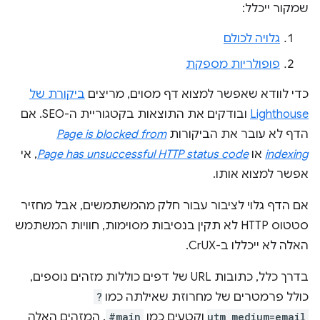
שמקור ייכלל:
גלויה לכולם
פופולריות מספקת
כדי לוודא שאפשר למצוא דף מסוים, מריצים
ביקורת של
Lighthouse
ובודקים את התוצאות בקטגוריית ה-SEO. אם
הדף לא עובר את הביקורות
Page is blocked from
indexing
או
Page has unsuccessful HTTP status code
, אי
אפשר למצוא אותו.
אם הדף גלוי לציבור עבור חלק מהמשתמשים, אבל מחזיר
סטטוס HTTP לא תקין בנסיבות מסוימות, חוויות המשתמש
האלה לא ייכללו ב-CrUX.
בדרך כלל, כתובות URL של דפים כוללות מזהים נוספים,
כולל פרמטרים של מחרוזת שאילתה כמו
?
utm_medium=email
וקטעים כמו
#main
. המזהים האלה