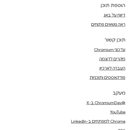
הוספת תוכן
דיווח על באג
ראה נושאים פתוחים
תוכן קשור
עדכוני Chromium
מקרים לדוגמה
העברה לארכיון
פודקאסטים ותוכניות
מעקב
@ChromiumDev ב-X
YouTube
Chrome למפתחים ב-LinkedIn