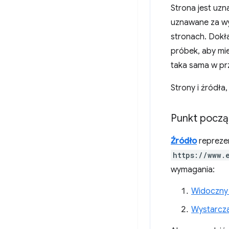
Strona jest uzn
uznawane za wy
stronach. Dokła
próbek, aby mi
taka sama w prz
Strony i źródła
Punkt pocz
Źródło
reprezen
https://www.
wymagania:
Widoczny 
Wystarcza