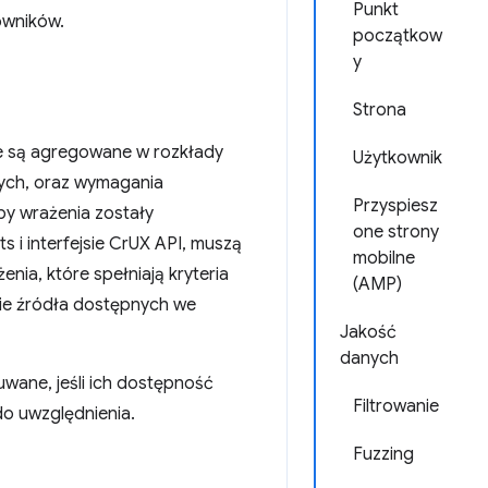
Punkt
owników.
początkow
y
Strona
e są agregowane w rozkłady
Użytkownik
anych, oraz wymagania
Przyspiesz
by wrażenia zostały
one strony
i interfejsie CrUX API, muszą
mobilne
żenia, które spełniają kryteria
(AMP)
omie źródła dostępnych we
Jakość
danych
wane, jeśli ich dostępność
Filtrowanie
do uwzględnienia.
Fuzzing