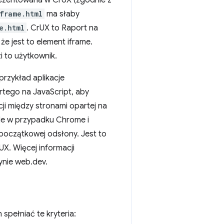
ezentowana w CrUX (zgodnie z
frame.html
ma słaby
e.html
. CrUX to Raport na
e jest to element iframe.
i to użytkownik.
przykład aplikacje
tego na JavaScript, aby
ji między stronami opartej na
ale w przypadku Chrome i
początkowej odsłony. Jest to
UX. Więcej informacji
ynie web.dev.
pełniać te kryteria: