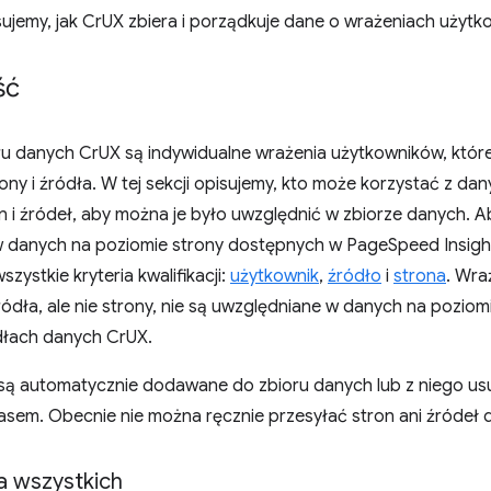
isujemy, jak CrUX zbiera i porządkuje dane o wrażeniach użytk
ść
u danych CrUX są indywidualne wrażenia użytkowników, któr
ony i źródła. W tej sekcji opisujemy, kto może korzystać z d
 i źródeł, aby można je było uwzględnić w zbiorze danych. A
 danych na poziomie strony dostępnych w PageSpeed Insights 
zystkie kryteria kwalifikacji:
użytkownik
,
źródło
i
strona
. Wra
ródła, ale nie strony, nie są uwzględniane w danych na pozi
dłach danych CrUX.
 są automatycznie dodawane do zbioru danych lub z niego usu
zasem. Obecnie nie można ręcznie przesyłać stron ani źródeł 
a wszystkich