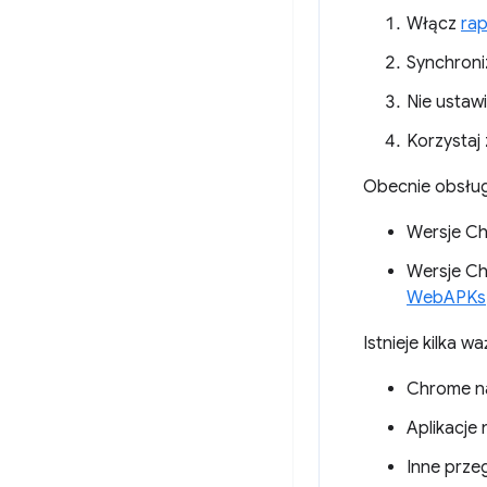
Włącz
rap
Synchroni
Nie ustaw
Korzystaj 
Obecnie obsług
Wersje Ch
Wersje Ch
WebAPKs
Istnieje kilka 
Chrome na
Aplikacje
Inne prze