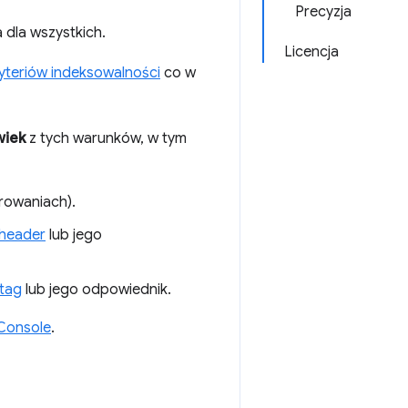
Precyzja
 dla wszystkich.
Licencja
yteriów indeksowalności
co w
wiek
z tych warunków, w tym
rowaniach).
header
lub jego
tag
lub jego odpowiednik.
Console
.