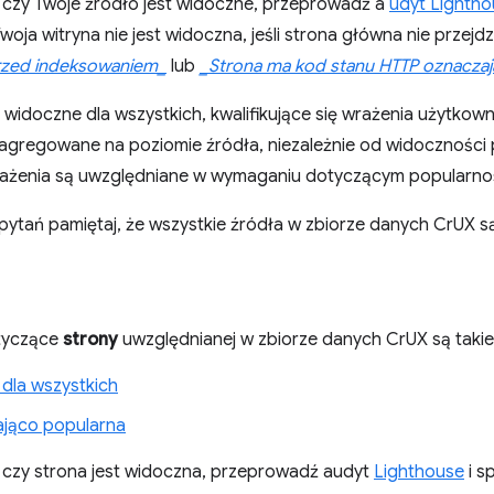
 czy Twoje źródło jest widoczne, przeprowadź a
udyt Lighth
Twoja witryna nie jest widoczna, jeśli strona główna nie przejd
rzed indeksowaniem_
lub
_Strona ma kod stanu HTTP oznacza
st widoczne dla wszystkich, kwalifikujące się wrażenia użytko
 agregowane na poziomie źródła, niezależnie od widoczności
rażenia są uwzględniane w wymaganiu dotyczącym popularnoś
ytań pamiętaj, że wszystkie źródła w zbiorze danych CrUX są
tyczące
strony
uwzględnianej w zbiorze danych CrUX są takie
dla wszystkich
jąco popularna
 czy strona jest widoczna, przeprowadź audyt
Lighthouse
i s