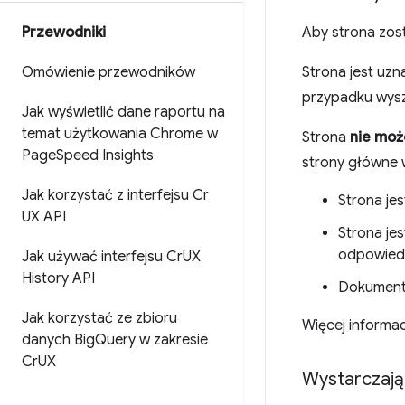
Przewodniki
Aby strona zos
Omówienie przewodników
Strona jest uz
przypadku wysz
Jak wyświetlić dane raportu na
temat użytkowania Chrome w
Strona
nie moż
Page
Speed Insights
strony główne 
Jak korzystać z interfejsu Cr
Strona je
UX API
Strona je
odpowiedn
Jak używać interfejsu Cr
UX
History API
Dokument
Jak korzystać ze zbioru
Więcej informac
danych Big
Query w zakresie
Cr
UX
Wystarczają