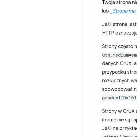
Twoja strona nie
lub
_Strona ma 
Jeśli strona je
HTTP oznaczają
Strony często m
utm_medium=em
danych CrUX, a
przypadku stron
rozłącznych wa
spowodować nie
productID=101
Strony w CrUX 
iframe nie są r
Jeśli na przykł
https://www.