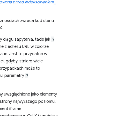
okowana przed indeksowaniem_
icznościach zwraca kod stanu
X.
 ciągu zapytania, takie jak
?
ane z adresu URL w zbiorze
ane. Jest to przydatne w
i, gdyby istniało wiele
h przypadkach może to
śli parametry
?
ny uwzględnione jako elementy
h strony najwyższego poziomu.
ment iframe