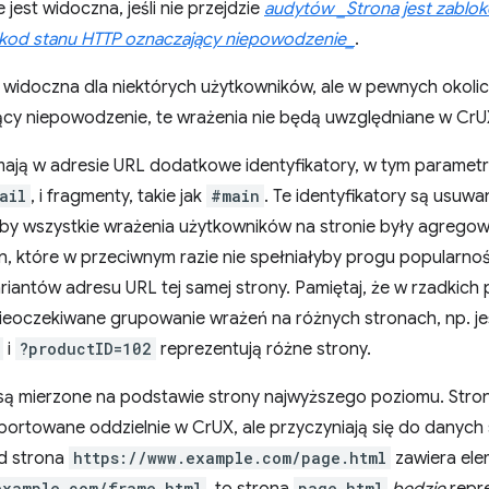
 jest widoczna, jeśli nie przejdzie
audytów _Strona jest zabl
kod stanu HTTP oznaczający niepowodzenie_
.
st widoczna dla niektórych użytkowników, ale w pewnych okol
cy niepowodzenie, te wrażenia nie będą uwzględniane w CrU
ają w adresie URL dodatkowe identyfikatory, w tym parametry
ail
, i fragmenty, takie jak
#main
. Te identyfikatory są usuw
by wszystkie wrażenia użytkowników na stronie były agregow
, które w przeciwnym razie nie spełniałyby progu popularnośc
riantów adresu URL tej samej strony. Pamiętaj, że w rzadkic
oczekiwane grupowanie wrażeń na różnych stronach, np. je
i
?productID=102
reprezentują różne strony.
są mierzone na podstawie strony najwyższego poziomu. Stro
aportowane oddzielnie w CrUX, ale przyczyniają się do danyc
ad strona
https://www.example.com/page.html
zawiera ele
example.com/frame.html
page.html