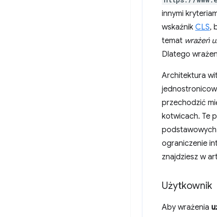
innymi kryteriam
wskaźnik
CLS
,
temat
wrażeń u
Dlatego wrażeni
Architektura wi
jednostronico
przechodzić mi
kotwicach. Te p
podstawowych i
ograniczenie in
znajdziesz w ar
Użytkownik
Aby wrażenia
u