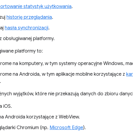
ortowanie statystyk użytkowania
.
zuj
historię przeglądania
.
iaj
hasła synchronizacji
.
z obsługiwanej platformy.
iwane platformy to:
rome na komputery, w tym systemy operacyjne Windows, ma
rome na Androida, w tym aplikacje mobilne korzystające z
ka
.
ważnych wyjątków, które nie przekazują danych do zbioru dany
 iOS.
 na Androida korzystające z WebView.
glądarki Chromium (np.
Microsoft Edge
).