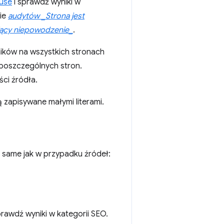
ouse
i sprawdź wyniki w
zie
audytów _Strona jest
jący niepowodzenie_
.
wników na wszystkich stronach
 poszczególnych stron.
ci źródła.
 zapisywane małymi literami.
 same jak w przypadku źródeł:
prawdź wyniki w kategorii SEO.