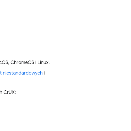
cOS, ChromeOS i Linux.
rt niestandardowych
i
ch CrUX: