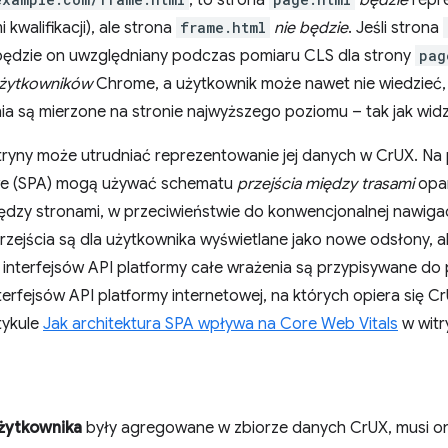
, to strona
będzie
repr
i kwalifikacji), ale strona
frame.html
nie będzie
. Jeśli strona
 będzie on uwzględniany podczas pomiaru CLS dla strony
pag
żytkowników
Chrome, a użytkownik może nawet nie wiedzieć, ż
a są mierzone na stronie najwyższego poziomu – tak jak widz
tryny może utrudniać reprezentowanie jej danych w CrUX. Na 
we (SPA) mogą używać schematu
przejścia między trasami
opar
ędzy stronami, w przeciwieństwie do konwencjonalnej nawigac
rzejścia są dla użytkownika wyświetlane jako nowe odsłony, 
nterfejsów API platformy całe wrażenia są przypisywane do 
terfejsów API platformy internetowej, na których opiera się Cr
tykule
Jak architektura SPA wpływa na Core Web Vitals
w witr
żytkownika
były agregowane w zbiorze danych CrUX, musi on s