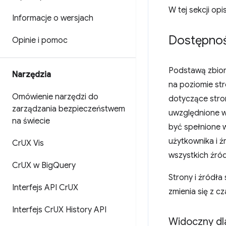
W tej sekcji op
Informacje o wersjach
Dostępno
Opinie i pomoc
Podstawą zbior
Narzędzia
na poziomie str
Omówienie narzędzi do
dotyczące stron
zarządzania bezpieczeństwem
uwzględnione w
na świecie
być spełnione ws
użytkownika i ź
Cr
UX Vis
wszystkich źró
Cr
UX w Big
Query
Strony i źródła
Interfejs API Cr
UX
zmienia się z c
Interfejs Cr
UX History API
Widoczny dl