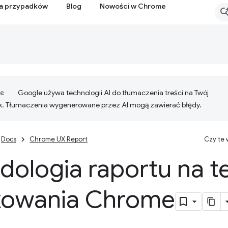
ia przypadków
Blog
Nowości w Chrome
Google używa technologii AI do tłumaczenia treści na Twój
k. Tłumaczenia wygenerowane przez AI mogą zawierać błędy.
Docs
Chrome UX Report
Czy te
dologia raportu na t
kowania Chrome