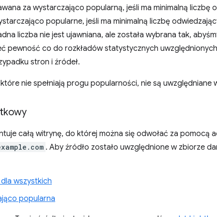
awana za wystarczająco popularną, jeśli ma minimalną liczbę 
starczająco popularne, jeśli ma minimalną liczbę odwiedzają
dna liczba nie jest ujawniana, ale została wybrana tak, abyśmy
eć pewność co do rozkładów statystycznych uwzględnionych st
ypadku stron i źródeł.
, które nie spełniają progu popularności, nie są uwzględniane
ątkowy
tuje całą witrynę, do której można się odwołać za pomocą a
example.com
. Aby źródło zostało uwzględnione w zbiorze da
dla wszystkich
jąco popularna