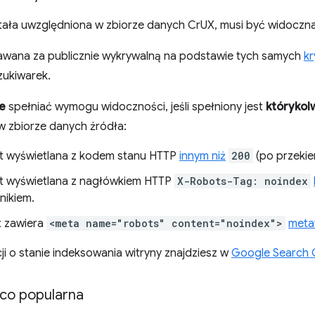
tała uwzględniona w zbiorze danych CrUX, musi być widoczna
nawana za publicznie wykrywalną na podstawie tych samych
kr
ukiwarek.
e
spełniać wymogu widoczności, jeśli spełniony jest
którykol
w zbiorze danych źródła:
st wyświetlana z kodem stanu HTTP
innym niż
200
(po przekie
st wyświetlana z nagłówkiem HTTP
X-Robots-Tag: noindex
ikiem.
 zawiera
<meta name="robots" content="noindex">
meta
ji o stanie indeksowania witryny znajdziesz w
Google Search 
co popularna