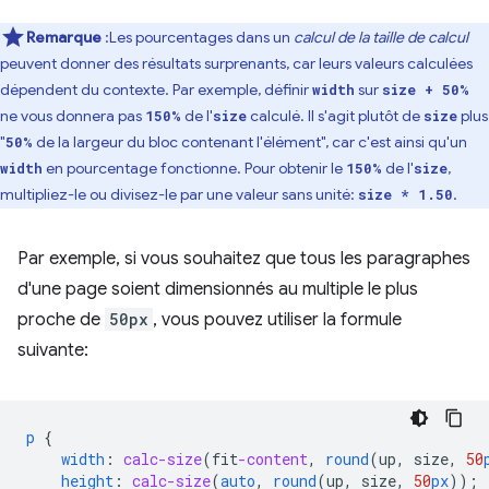
Remarque
:Les pourcentages dans un
calcul de la taille de calcul
peuvent donner des résultats surprenants, car leurs valeurs calculées
dépendent du contexte. Par exemple, définir
sur
width
size + 50%
ne vous donnera pas
de l'
calculé. Il s'agit plutôt de
plus
150%
size
size
"
de la largeur du bloc contenant l'élément", car c'est ainsi qu'un
50%
en pourcentage fonctionne. Pour obtenir le
de l'
,
width
150%
size
multipliez-le ou divisez-le par une valeur sans unité:
.
size * 1.50
Par exemple, si vous souhaitez que tous les paragraphes
d'une page soient dimensionnés au multiple le plus
proche de
50px
, vous pouvez utiliser la formule
suivante:
p
{
width
:
calc-size
(
fit
-content
,
round
(
up
,
size
,
50
height
:
calc-size
(
auto
,
round
(
up
,
size
,
50
px
));