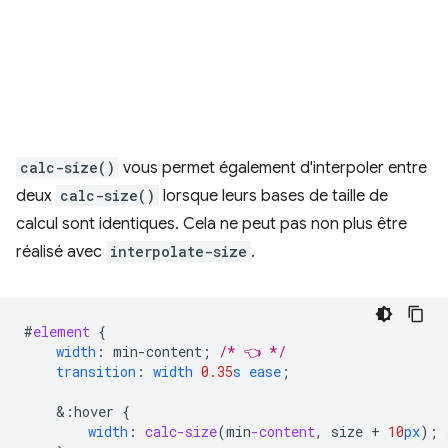
calc-size()
vous permet également d'interpoler entre
deux
calc-size()
lorsque leurs bases de taille de
calcul sont identiques. Cela ne peut pas non plus être
réalisé avec
interpolate-size
.
#
element
{
width
:
min-content
;
/* 👈 */
transition
:
width
0.35
s
ease
;
&
:hover
{
width
:
calc-size
(
min
-content
,
size
+
10
px
);