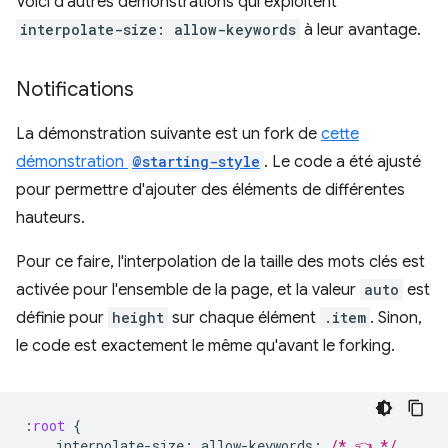
Voici d'autres démonstrations qui exploitent
interpolate-size: allow-keywords
à leur avantage.
Notifications
La démonstration suivante est un fork de
cette
démonstration
@starting-style
. Le code a été ajusté
pour permettre d'ajouter des éléments de différentes
hauteurs.
Pour ce faire, l'interpolation de la taille des mots clés est
activée pour l'ensemble de la page, et la valeur
auto
est
définie pour
height
sur chaque élément
.item
. Sinon,
le code est exactement le même qu'avant le forking.
:
root
{
interpolate-size
:
allow-keywords
;
/* 👈 */