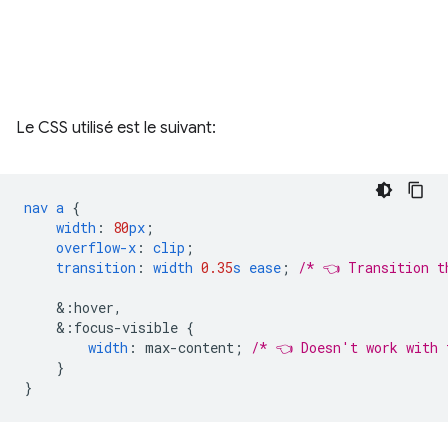
Le CSS utilisé est le suivant:
nav
a
{
width
:
80
px
;
overflow-x
:
clip
;
transition
:
width
0.35
s
ease
;
/* 👈 Transition t
&
:hover,
&
:focus-visible
{
width
:
max-content
;
/* 👈 Doesn't work with 
}
}