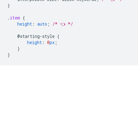
}
.
item
{
height
:
auto
;
/* 👈 */
@starting-style
{
height
:
0
px
;
}
}