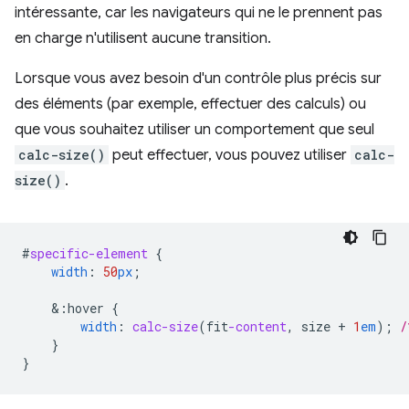
intéressante, car les navigateurs qui ne le prennent pas
en charge n'utilisent aucune transition.
Lorsque vous avez besoin d'un contrôle plus précis sur
des éléments (par exemple, effectuer des calculs) ou
que vous souhaitez utiliser un comportement que seul
calc-size()
peut effectuer, vous pouvez utiliser
calc-
size()
.
#
specific-element
{
width
:
50
px
;
&
:hover
{
width
:
calc-size
(
fit
-content
,
size
+
1
em
);
/
}
}