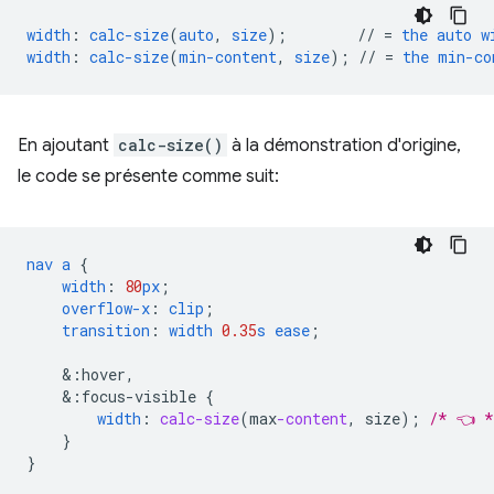
width
:
calc-size
(
auto
,
size
);
//
=
the
auto
w
width
:
calc-size
(
min-content
,
size
);
//
=
the
min-co
En ajoutant
calc-size()
à la démonstration d'origine,
le code se présente comme suit:
nav
a
{
width
:
80
px
;
overflow-x
:
clip
;
transition
:
width
0.35
s
ease
;
&
:hover,
&
:focus-visible
{
width
:
calc-size
(
max
-content
,
size
);
/* 👈 *
}
}