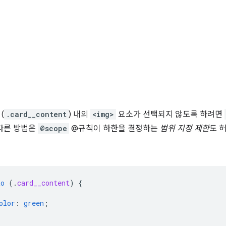
(
.card__content
) 내의
<img>
요소가 선택되지 않도록 하려면
 다른 방법은
@scope
@규칙이 하한을 결정하는
범위 지정 제한
도 
to
(
.
card__content
)
{
olor
:
green
;