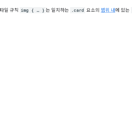
스타일 규칙
img { … }
는 일치하는
.card
요소의
범위 내
에 있는