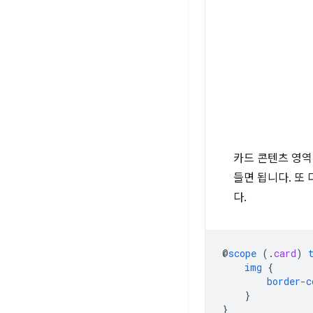
카드 콘텐츠 영역 
들면 됩니다. 또
다.
@
scope
(
.
card
)
img
{
border-c
}
}