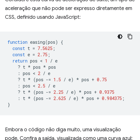
aceleração que não pode ser expresso diretamente em
CSS, definido usando JavaScript:
function
easing
(
pos
)
{
const
t
=
7.5625
;
const
e
=
2.75
;
return
pos
 < 
1
/
e
?
t
*
pos
*
pos
:
pos
 < 
2
/
e
?
t
*
(
pos
-=
1.5
/
e
)
*
pos
+
0.75
:
pos
 < 
2.5
/
e
?
t
*
(
pos
-=
2.25
/
e
)
*
pos
+
0.9375
:
t
*
(
pos
-=
2.625
/
e
)
*
pos
+
0.984375
;
}
Embora o código não diga muito, uma visualização
pode. Confira a saída, visualizada como uma curva azul: