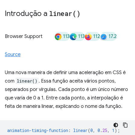
Introdução a
linear(
)
113
113
112
17.2
Browser Support
Source
Uma nova maneira de definir uma aceleração em CSS é
com
linear()
. Essa função aceita vários pontos,
separados por vírgulas. Cada ponto é um único número
que varia de 0 a 1. Entre cada ponto, a interpolação é
feita de maneira linear, explicando o nome da função.
animation-timing-function
:
linear
(
0
,
0
.
25
,
1
);