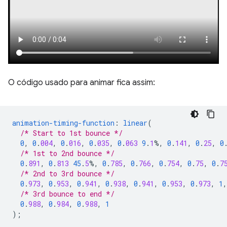
O código usado para animar fica assim:
animation-timing-function
:
linear
(
/* Start to 1st bounce */
0
,
0
.
004
,
0
.
016
,
0
.
035
,
0
.
063
9
.
1
%,
0
.
141
,
0
.
25
,
0
/* 1st to 2nd bounce */
0
.
891
,
0
.
813
45
.
5
%,
0
.
785
,
0
.
766
,
0
.
754
,
0
.
75
,
0
.
7
/* 2nd to 3rd bounce */
0
.
973
,
0
.
953
,
0
.
941
,
0
.
938
,
0
.
941
,
0
.
953
,
0
.
973
,
1
,
/* 3rd bounce to end */
0
.
988
,
0
.
984
,
0
.
988
,
1
);