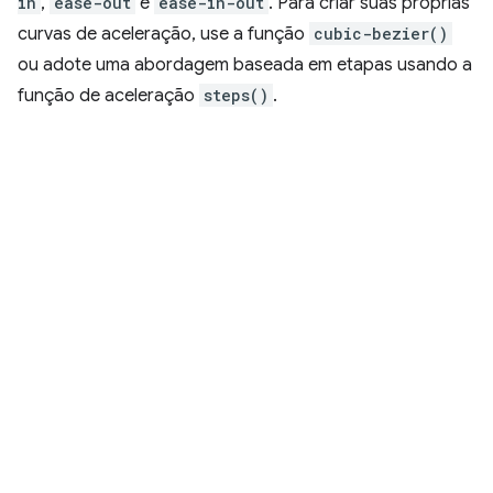
in
,
ease-out
e
ease-in-out
. Para criar suas próprias
curvas de aceleração, use a função
cubic-bezier()
ou adote uma abordagem baseada em etapas usando a
função de aceleração
steps()
.