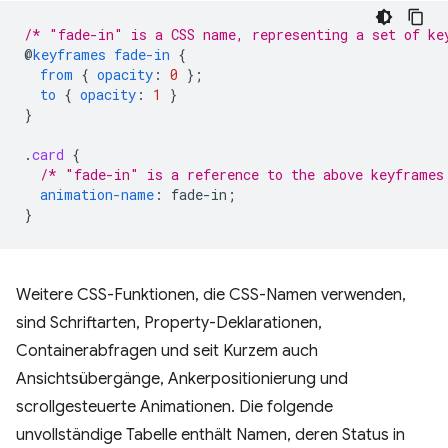
/* "fade-in" is a CSS name, representing a set of ke
@
keyframes
fade-in
{
from
{
opacity
:
0
}
;
to
{
opacity
:
1
}
}
.
card
{
/* "fade-in" is a reference to the above keyframes
animation-name
:
fade-in
;
}
Weitere CSS-Funktionen, die CSS-Namen verwenden,
sind Schriftarten, Property-Deklarationen,
Containerabfragen und seit Kurzem auch
Ansichtsübergänge, Ankerpositionierung und
scrollgesteuerte Animationen. Die folgende
unvollständige Tabelle enthält Namen, deren Status in