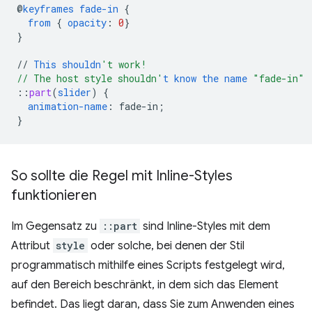
@
keyframes
fade-in
{
from
{
opacity
:
0
}
}
//
This
shouldn
't work!
// The host style shouldn'
t
know
the
name
"fade-in"
::
part
(
slider
)
{
animation-name
:
fade-in
;
}
So sollte die Regel mit Inline-Styles
funktionieren
Im Gegensatz zu
::part
sind Inline-Styles mit dem
Attribut
style
oder solche, bei denen der Stil
programmatisch mithilfe eines Scripts festgelegt wird,
auf den Bereich beschränkt, in dem sich das Element
befindet. Das liegt daran, dass Sie zum Anwenden eines