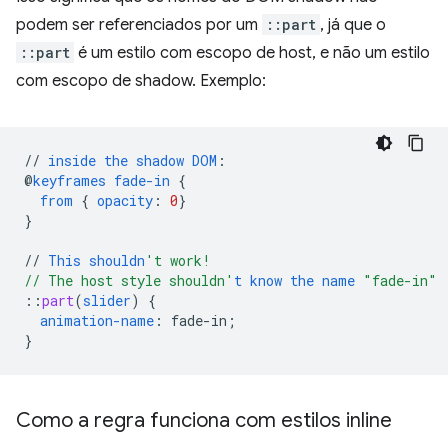
podem ser referenciados por um
::part
, já que o
::part
é um estilo com escopo de host, e não um estilo
com escopo de shadow. Exemplo:
//
inside
the
shadow
DOM
:
@
keyframes
fade-in
{
from
{
opacity
:
0
}
}
//
This
shouldn
't work!
// The host style shouldn'
t
know
the
name
"fade-in"
::
part
(
slider
)
{
animation-name
:
fade-in
;
}
Como a regra funciona com estilos inline