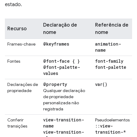
estado.
Declaração de
Referência de
Recurso
nome
nome
@keyframes
animation-
Frames-chave
name
@font-face { }
font-family
Fontes
@font-palette-
font-palette
values
@property
var(
)
Declarações de
propriedade
Qualquer declaração
de propriedade
personalizada não
registrada
view-transition-
Conferir
Pseudoelementos
name
::
view-
transições
view-transition-
transition-*