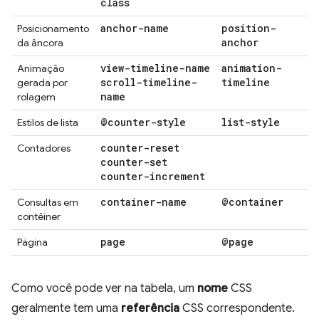
class
anchor-name
position-
Posicionamento
anchor
da âncora
view-timeline-name
animation-
Animação
scroll-timeline-
timeline
gerada por
name
rolagem
@counter-style
list-style
Estilos de lista
counter-reset
Contadores
counter-set
counter-increment
container-name
@container
Consultas em
contêiner
page
@page
Página
Como você pode ver na tabela, um
nome
CSS
geralmente tem uma
referência
CSS correspondente.