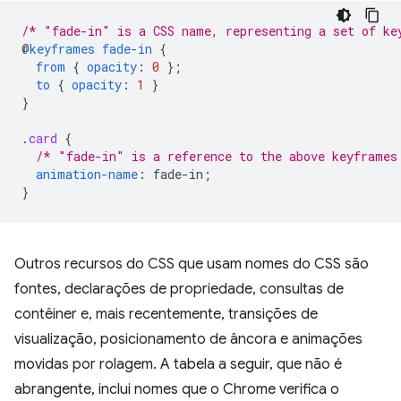
/* "fade-in" is a CSS name, representing a set of ke
@
keyframes
fade-in
{
from
{
opacity
:
0
}
;
to
{
opacity
:
1
}
}
.
card
{
/* "fade-in" is a reference to the above keyframes
animation-name
:
fade-in
;
}
Outros recursos do CSS que usam nomes do CSS são
fontes, declarações de propriedade, consultas de
contêiner e, mais recentemente, transições de
visualização, posicionamento de âncora e animações
movidas por rolagem. A tabela a seguir, que não é
abrangente, inclui nomes que o Chrome verifica o