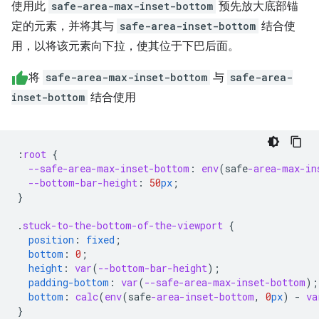
使用此
safe-area-max-inset-bottom
预先放大底部锚
定的元素，并将其与
safe-area-inset-bottom
结合使
用，以将该元素向下拉，使其位于下巴后面。
将
safe-area-max-inset-bottom
与
safe-area-
inset-bottom
结合使用
:
root
{
--safe-area-max-inset-bottom
:
env
(
safe
-area-max-in
--bottom-bar-height
:
50
px
;
}
.
stuck-to-the-bottom-of-the-viewport
{
position
:
fixed
;
bottom
:
0
;
height
:
var
(
--bottom-bar-height
);
padding-bottom
:
var
(
--safe-area-max-inset-bottom
);
bottom
:
calc
(
env
(
safe
-area-inset-bottom
,
0
px
)
-
va
}