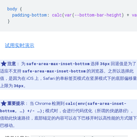
body
{
padding-bottom
:
calc
(
var
(
--bottom-bar-height
)
+
va
}
试用实时演示
注意
：
为
选择
回退值是为了
safe-area-max-inset-bottom
36px
适应不支持
的浏览器。之所以选择此
safe-area-max-inset-bottom
值，是因为在 iOS 上，Safari 的单标签页模式在竖屏模式下的底部偏移量
上限为
。
36px
重要提示
：
当 Chrome 检测到
calc(env(safe-area-inset-
模式时，会进行代码优化（所谓的
快捷路径
）。
bottom, …) +/- …);
借助此快速路径，底部锚定的内容可以在下巴移开时以高性能的方式随下
巴移动。