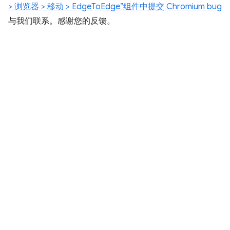
> 浏览器 > 移动 > EdgeToEdge”组件中提交 Chromium bug
与我们联系。感谢您的反馈。
该内容对您有帮助吗？
如未另行说明，那么本页面中的内容已根据
知识共享署名 4.0 许可
获得了
许可，并且代码示例已根据
Apache 2.0 许可
获得了许可。有关详情，请
参阅
Google 开发者网站政策
。Java 是 Oracle 和/或其关联公司的注册
商标。
最后更新时间 (UTC)：2025-02-28。
参与
提交 bug