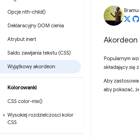
Bramu
Opcje
nth-child(
)
Deklaracyjny DOM cienia
Akordeon
Atrybut inert
Saldo zawijania tekstu (CSS)
Popularnym wzo
Wyjątkowy akordeon
składający się 
Aby zastosować
Kolorowanki
aby pokazać, że
CSS
color-mix(
)
Wysokiej rozdzielczości kolor
CSS