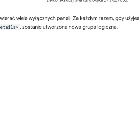
Demo: ekskluzywna harmonijka z HTML i CSS.
wierać wiele wyłącznych paneli. Za każdym razem, gdy użyje
etails>
, zostanie utworzona nowa grupa logiczna.