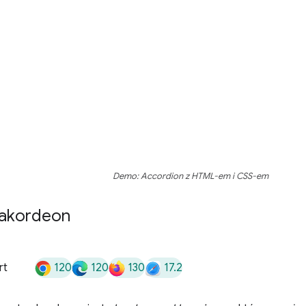
Demo: Accordion z HTML-em i CSS-em
 akordeon
120
120
130
17.2
rt