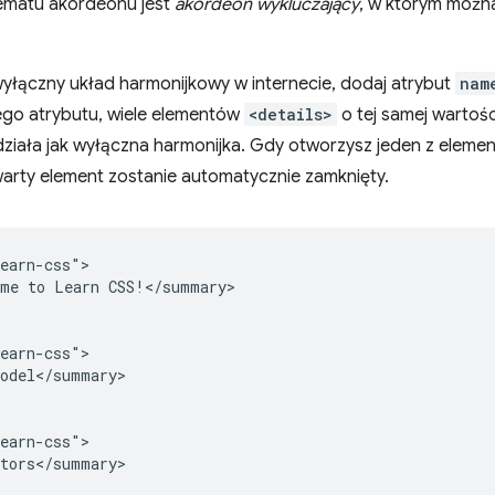
ematu akordeonu jest
akordeon wykluczający
, w którym można
yłączny układ harmonijkowy w internecie, dodaj atrybut
nam
go atrybutu, wiele elementów
<details>
o tej samej wartoś
działa jak wyłączna harmonijka. Gdy otworzysz jeden z elem
arty element zostanie automatycznie zamknięty.
earn-css">

me to Learn CSS!</summary>

earn-css">

odel</summary>

earn-css">

tors</summary>
