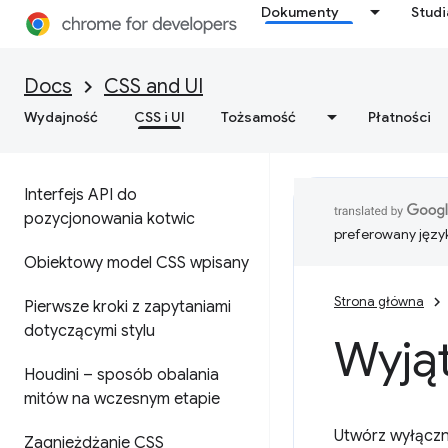
Dokumenty
Stud
Docs
CSS and UI
Wydajność
CSS i UI
Tożsamość
Płatności
Interfejs API do
pozycjonowania kotwic
preferowany języ
Obiektowy model CSS wpisany
Strona główna
Pierwsze kroki z zapytaniami
dotyczącymi stylu
Wyją
Houdini – sposób obalania
mitów na wczesnym etapie
Utwórz wyłącz
Zagnieżdżanie CSS