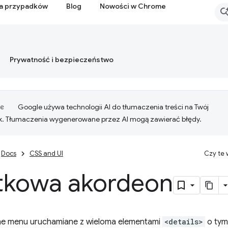
ia przypadków
Blog
Nowości w Chrome
Prywatność i bezpieczeństwo
Google używa technologii AI do tłumaczenia treści na Twój
k. Tłumaczenia wygenerowane przez AI mogą zawierać błędy.
Docs
CSS and UI
Czy te
tkowa akordeon
ne menu uruchamiane z wieloma elementami
<details>
o ty