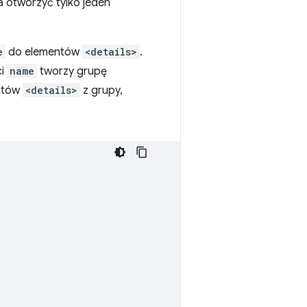
 otworzyć tylko jeden
e
do elementów
<details>
.
ci
name
tworzy grupę
entów
<details>
z grupy,