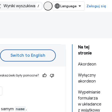
/
Zaloguj się
Na tej
stronie
Akordeon
Wyłączny
 wskazówki były pomocne?
akordeon
Wypełnianie
formularza
w układance
m samym
name
.
z wyjątkowy