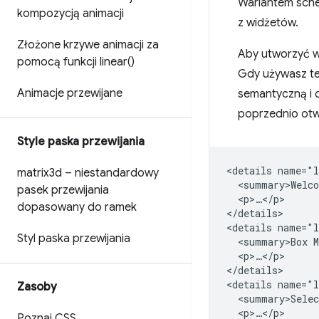
Wariantem sch
kompozycją animacji
z widżetów.
Złożone krzywe animacji za
Aby utworzyć w
pomocą funkcji
linear(
)
Gdy używasz te
Animacje przewijane
semantyczną i 
poprzednio otw
Style paska przewijania
<details name="l
matrix3d – niestandardowy
  <summary>Welco
pasek przewijania
  <p>…</p>

dopasowany do ramek
</details>

<details name="l
Styl paska przewijania
  <summary>Box M
  <p>…</p>

</details>

<details name="l
Zasoby
  <summary>Selec
  <p>…</p>

Poznaj CSS
.