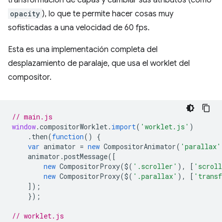
opacity
), lo que te permite hacer cosas muy
sofisticadas a una velocidad de 60 fps.
Esta es una implementación completa del
desplazamiento de paralaje, que usa el worklet del
compositor.
// main.js
window
.
compositorWorklet
.
import
(
'worklet.js'
)
.
then
(
function
()
{
var
animator
=
new
CompositorAnimator
(
'parallax'
animator
.
postMessage
([
new
CompositorProxy
(
$
(
'.scroller'
),
[
'scrol
new
CompositorProxy
(
$
(
'.parallax'
),
[
'trans
]);
});
// worklet.js