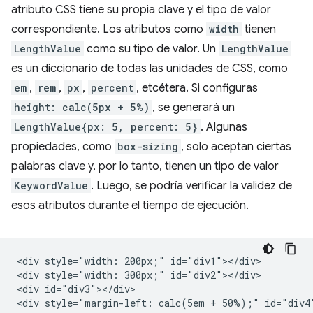
atributo CSS tiene su propia clave y el tipo de valor
correspondiente. Los atributos como
width
tienen
LengthValue
como su tipo de valor. Un
LengthValue
es un diccionario de todas las unidades de CSS, como
em
,
rem
,
px
,
percent
, etcétera. Si configuras
height: calc(5px + 5%)
, se generará un
LengthValue{px: 5, percent: 5}
. Algunas
propiedades, como
box-sizing
, solo aceptan ciertas
palabras clave y, por lo tanto, tienen un tipo de valor
KeywordValue
. Luego, se podría verificar la validez de
esos atributos durante el tiempo de ejecución.
<div style="width: 200px;" id="div1"></div>

<div style="width: 300px;" id="div2"></div>

<div id="div3"></div>
