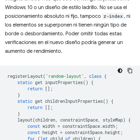
Windows 10 o un diseño de estilo ladrillo. No se usa el
posicionamiento absoluto ni fijo, tampoco
z-index
, ni
los elementos se superponen ni tienen ningún tipo de
borde o desbordamiento. Poder omitir todas estas
verificaciones en el nuevo diseño podría generar un
aumento de rendimiento.
registerLayout
(
'random-layout'
,
class
{
static
get
inputProperties
()
{
return
[];
}
static
get
childrenInputProperties
()
{
return
[];
}
layout
(
children
,
constraintSpace
,
styleMap
)
{
const
width
=
constraintSpace
.
width
;
const
height
=
constraintSpace
.
height
;
for
(
let
child
of
children
)
{