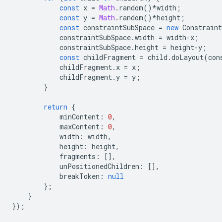
const
x
=
Math
.
random
()
*
width
;
const
y
=
Math
.
random
()
*
height
;
const
constraintSubSpace
=
new
Constraint
constraintSubSpace
.
width
=
width
-
x
;
constraintSubSpace
.
height
=
height
-
y
;
const
childFragment
=
child
.
doLayout
(
con
childFragment
.
x
=
x
;
childFragment
.
y
=
y
;
}
return
{
minContent
:
0
,
maxContent
:
0
,
width
:
width
,
height
:
height
,
fragments
:
[],
unPositionedChildren
:
[],
breakToken
:
null
};
}
});