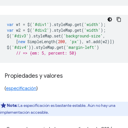
var
w1
=
$
(
'#div1'
).
styleMap
.
get
(
'width'
);
var
w2
=
$
(
'#div2'
).
styleMap
.
get
(
'width'
);
$
(
'#div3'
).
styleMap
.
set
(
'background-size'
,
[
new
SimpleLength
(
200
,
'px'
),
w1
.
add
(
w2
)])
$
(
'#div4'
)).
styleMap
.
get
(
'margin-left'
)
// => {em: 5, percent: 50}
Propiedades y valores
(
especificación
)
Nota:
La especificación es bastante estable. Aún no hay una
implementación accesible.