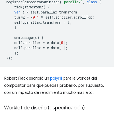
registerCompositorAnimator
(
'parallax'
,
class
{
tick
(
timestamp
)
{
var
t
=
self
.
parallax
.
transform
;
t
.
m42
=
-
0.1
*
self
.
scroller
.
scrollTop
;
self
.
parallax
.
transform
=
t
;
}
onmessage
(
e
)
{
self
.
scroller
=
e
.
data
[
0
];
self
.
parallax
=
e
.
data
[
1
];
};
});
Robert Flack escribió un
polyfill
para la worklet del
compositor para que puedas probarlo, por supuesto,
con un impacto de rendimiento mucho más alto.
Worklet de diseño (
especificación
)