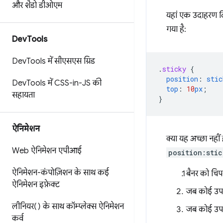
और शैडो डीओएम
यहां एक उदाहरण दि
गया है:
Dev
Tools
Dev
Tools में सीएसएस ग्रिड
.
sticky
{
position
:
stic
Dev
Tools में CSS-in-JS की
top
:
10
px
;
सहायता
}
ऐनिमेशन
क्या यह अच्छा नहीं
Web ऐनिमेशन एपीआई
position:sti
ऐनिमेशन-कंपोज़िशन के साथ कई
बैनर को चिपक
ऐनिमेशन इफ़ेक्ट
जब कोई उपयोग
लीनियर() के साथ कॉम्प्लेक्स ऐनिमेशन
जब कोई उपयो
कर्व