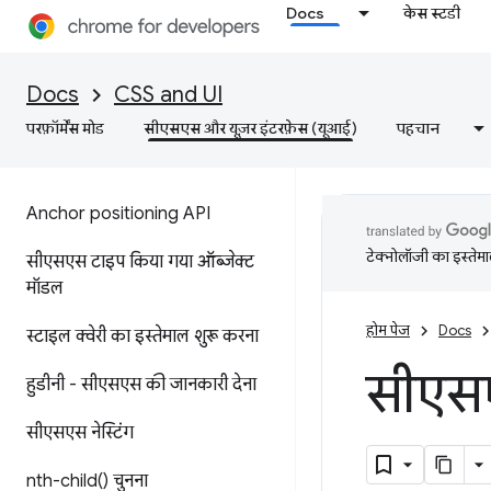
Docs
केस स्टडी
Docs
CSS and UI
परफ़ॉर्मेंस मोड
सीएसएस और यूज़र इंटरफ़ेस (यूआई)
पहचान
Anchor positioning API
टेक्नोलॉजी का इस्तेमाल
सीएसएस टाइप किया गया ऑब्जेक्ट
मॉडल
होम पेज
Docs
स्टाइल क्वेरी का इस्तेमाल शुरू करना
सीएसए
हुडीनी - सीएसएस की जानकारी देना
सीएसएस नेस्टिंग
nth-child(
) चुनना