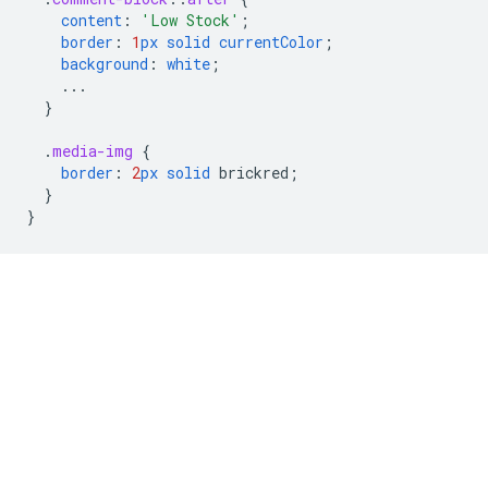
content
:
'Low Stock'
;
border
:
1
px
solid
currentColor
;
background
:
white
;
...
}
.
media-img
{
border
:
2
px
solid
brickred
;
}
}