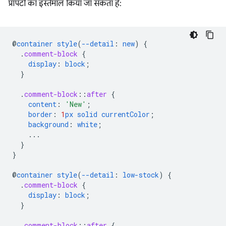
प्रॉपर्टी का इस्तेमाल किया जा सकता है:
@
container
style
(
--detail
:
new
)
{
.
comment-block
{
display
:
block
;
}
.
comment-block
::
after
{
content
:
'New'
;
border
:
1
px
solid
currentColor
;
background
:
white
;
...
}
}
@
container
style
(
--detail
:
low-stock
)
{
.
comment-block
{
display
:
block
;
}
.
comment-block
::
after
{