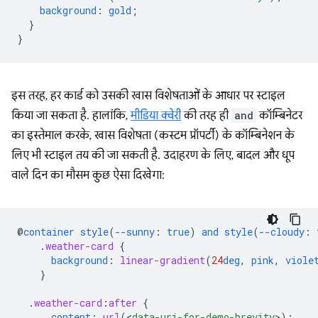
background
:
gold
;
}
}
इस तरह, हर कार्ड को उसकी खास विशेषताओं के आधार पर स्टाइल
किया जा सकता है. हालांकि,
मीडिया क्वेरी
की तरह ही
and
कॉम्बिनेटर
का इस्तेमाल करके, खास विशेषता (कस्टम प्रॉपर्टी) के कॉम्बिनेशन के
लिए भी स्टाइल तय की जा सकती है. उदाहरण के लिए, बादल और धूप
वाले दिन का मौसम कुछ ऐसा दिखेगा:
@
container
style
(
--sunny
:
true
)
and
style
(
--cloudy
:
.
weather-card
{
background
:
linear-gradient
(
24
deg
,
pink
,
viole
}
.
weather-card
:
after
{
content
:
url
(
<
data-uri-for-demo-brevity
>
);