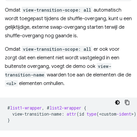
Omdat
view-transition-scope: all
automatisch
wordt toegepast tijdens de shuffle-overgang, kunt u een
gelijktijdige, externe swap-overgang starten terwijl de
shuffle-overgang nog gaande is.
Omdat
view-transition-scope: all
er ook voor
zorgt dat een element niet wordt vastgelegd in een
buitenste overgang, voegt de demo ook
view-
transition-name
waarden toe aan de elementen die de
<ul>
elementen omhullen.
#
list1-wrapper
,
#
list2-wrapper
{
view-transition-name
:
attr
(
id
type
(
<
custom
-ident
>
)
}