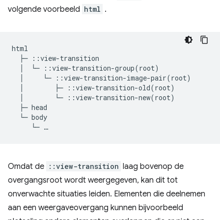
volgende voorbeeld
html
.
html

  ├─ ::view-transition

  │  └─ ::view-transition-group(root)

  │     └─ ::view-transition-image-pair(root)

  │        ├─ ::view-transition-old(root)

  │        └─ ::view-transition-new(root)

  ├─ head

  └─ body

Omdat de
::view-transition
laag bovenop de
overgangsroot wordt weergegeven, kan dit tot
onverwachte situaties leiden. Elementen die deelnemen
aan een weergaveovergang kunnen bijvoorbeeld