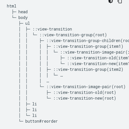
html

  ├─ head

  └─ body

     ├─ ul

     │  ├─ ::view-transition

     │  │  └─ ::view-transition-group(root)

     │  │     ├─ ::view-transition-group-children(roo
     │  │     │  ├─ ::view-transition-group(item1)

     │  │     │  │  └─ ::view-transition-image-pair(i
     │  │     │  │     ├─ ::view-transition-old(item1
     │  │     │  │     └─ ::view-transition-new(item1
     │  │     │  ├─ ::view-transition-group(item2)

     │  │     │  │  └─ …

     │  │     │  …

     │  │     └─ ::view-transition-image-pair(root)

     │  │        ├─ ::view-transition-old(root)

     │  │        └─ ::view-transition-new(root)

     │  ├─ li

     │  ├─ li

     │  └─ li
