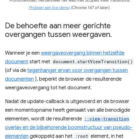
Promotievideo: Herdefinieer het web met Scoped View Transitions.
Probeer een live demo
(Chrome 147 of later).
De behoefte aan meer gerichte
overgangen tussen weergaven
.
Wanneer je een
weergaveovergang binnen hetzelfde
document
start met
document.startViewTransition()
(of via de
tegenhanger ervan voor overgangen tussen
documenten
), beperkt de browser de resulterende
weergaveovergang tot het document.
Nadat de update-callback is uitgevoerd en de browser
een momentopname heeft gemaakt van alle benodigde
elementen, wordt de resulterende
::view-transition
overlay en de bijbehorende boomstructuur van pseudo-
elementen
gekoppeld aan het
:root
element, in het