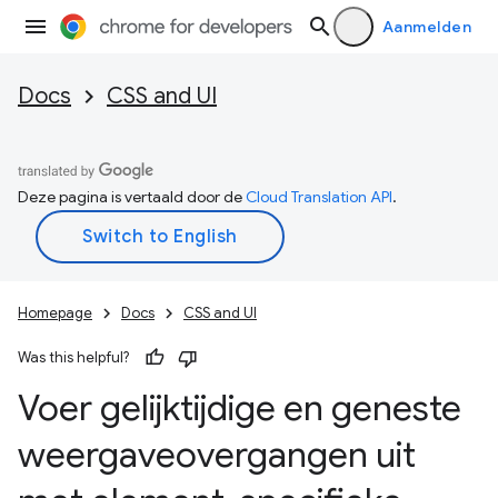
Aanmelden
Docs
CSS and UI
Deze pagina is vertaald door de
Cloud Translation API
.
Homepage
Docs
CSS and UI
Was this helpful?
Voer gelijktijdige en geneste
weergaveovergangen uit