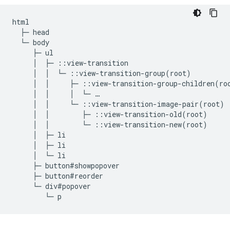
html

  ├─ head

  └─ body

     ├─ ul

     │  ├─ ::view-transition

     │  │  └─ ::view-transition-group(root)

     │  │     ├─ ::view-transition-group-children(roo
     │  │     │  └─ …

     │  │     └─ ::view-transition-image-pair(root)

     │  │        ├─ ::view-transition-old(root)

     │  │        └─ ::view-transition-new(root)

     │  ├─ li

     │  ├─ li

     │  └─ li

     ├─ button#showpopover

     ├─ button#reorder

     └─ div#popover
