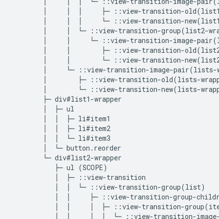
        │     │  │  └─ ::view-transition-image-pair(l
        │     │  │     ├─ ::view-transition-old(list1
        │     │  │     └─ ::view-transition-new(list1
        │     │  └─ ::view-transition-group(list2-wra
        │     │     └─ ::view-transition-image-pair(l
        │     │        ├─ ::view-transition-old(list2
        │     │        └─ ::view-transition-new(list2
        │     └─ ::view-transition-image-pair(lists-w
        │        ├─ ::view-transition-old(lists-wrapp
        │        └─ ::view-transition-new(lists-wrapp
        ├─ div#list1-wrapper

        │  ├─ ul

        │  │  ├─ li#item1

        │  │  ├─ li#item2

        │  │  └─ li#item3

        │  └─ button.reorder

        └─ div#list2-wrapper

           ├─ ul (SCOPE)

           │  ├─ ::view-transition

           │  │  └─ ::view-transition-group(list)

           │  │     ├─ ::view-transition-group-childr
           │  │     │  ├─ ::view-transition-group(ite
           │  │     │  │  └─ ::view-transition-image-