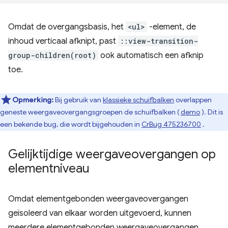
Omdat de overgangsbasis, het
<ul>
-element, de
inhoud verticaal afknipt, past
::view-transition-
group-children(root)
ook automatisch een afknip
toe.
Opmerking:
Bij gebruik van
klassieke schuifbalken
overlappen
geneste weergaveovergangsgroepen de schuifbalken (
demo
). Dit is
een bekende bug, die wordt bijgehouden in
CrBug 475236700
.
Gelijktijdige weergaveovergangen op
elementniveau
Omdat elementgebonden weergaveovergangen
geïsoleerd van elkaar worden uitgevoerd, kunnen
meerdere elementgebonden weergaveovergangen