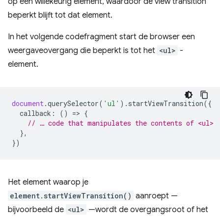
op een willekeurig element, waardoor de view transition
beperkt blijft tot dat element.
In het volgende codefragment start de browser een
weergaveovergang die beperkt is tot het
<ul>
-
element.
document
.
querySelector
(
'ul'
).
startViewTransition
({
callback
:
()
=
>
{
// … code that manipulates the contents of <ul>
},
})
Het element waarop je
element.startViewTransition()
aanroept —
bijvoorbeeld de
<ul>
—wordt de overgangsroot of het