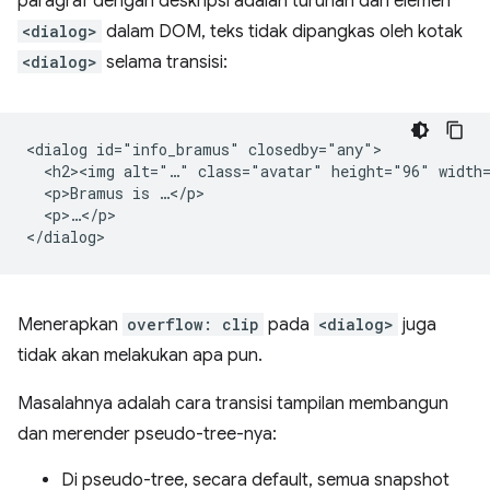
paragraf dengan deskripsi adalah turunan dari elemen
<dialog>
dalam DOM, teks tidak dipangkas oleh kotak
<dialog>
selama transisi:
<dialog id="info_bramus" closedby="any">

  <h2><img alt="…" class="avatar" height="96" width=
  <p>Bramus is …</p>

  <p>…</p>

Menerapkan
overflow: clip
pada
<dialog>
juga
tidak akan melakukan apa pun.
Masalahnya adalah cara transisi tampilan membangun
dan merender pseudo-tree-nya:
Di pseudo-tree, secara default, semua snapshot