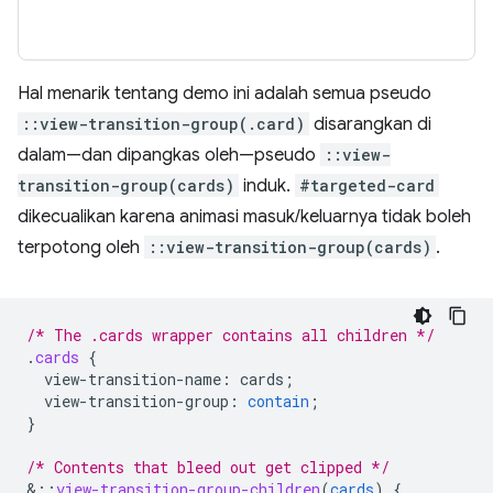
Hal menarik tentang demo ini adalah semua pseudo
::view-transition-group(.card)
disarangkan di
dalam—dan dipangkas oleh—pseudo
::view-
transition-group(cards)
induk.
#targeted-card
dikecualikan karena animasi masuk/keluarnya tidak boleh
terpotong oleh
::view-transition-group(cards)
.
/* The .cards wrapper contains all children */
.
cards
{
view-transition-name
:
cards
;
view-transition-group
:
contain
;
}
/* Contents that bleed out get clipped */
&
::
view-transition-group-children
(
cards
)
{