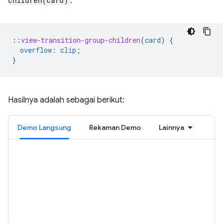
children(card)
:
::
view-transition-group-children
(
card
)
{
overflow
:
clip
;
}
Hasilnya adalah sebagai berikut:
Demo Langsung
Rekaman Demo
Lainnya