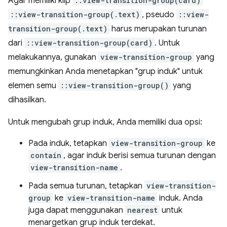
Agar memiliki klip
::view-transition-group(card)
::view-transition-group(.text)
, pseudo
::view-
transition-group(.text)
harus merupakan turunan
dari
::view-transition-group(card)
. Untuk
melakukannya, gunakan
view-transition-group
yang
memungkinkan Anda menetapkan "grup induk" untuk
elemen semu
::view-transition-group()
yang
dihasilkan.
Untuk mengubah grup induk, Anda memiliki dua opsi:
Pada induk, tetapkan
view-transition-group
ke
contain
, agar induk berisi semua turunan dengan
view-transition-name
.
Pada semua turunan, tetapkan
view-transition-
group
ke
view-transition-name
induk. Anda
juga dapat menggunakan
nearest
untuk
menargetkan grup induk terdekat.