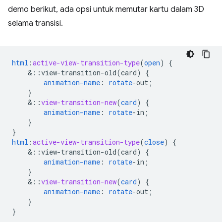
demo berikut, ada opsi untuk memutar kartu dalam 3D
selama transisi.
html
:
active-view-transition-type
(
open
)
{
&
::view-transition-old(card)
{
animation-name
:
rotate
-
out
;
}
&
::
view-transition-new
(
card
)
{
animation-name
:
rotate
-
in
;
}
}
html
:
active-view-transition-type
(
close
)
{
&
::view-transition-old(card)
{
animation-name
:
rotate
-
in
;
}
&
::
view-transition-new
(
card
)
{
animation-name
:
rotate
-
out
;
}
}