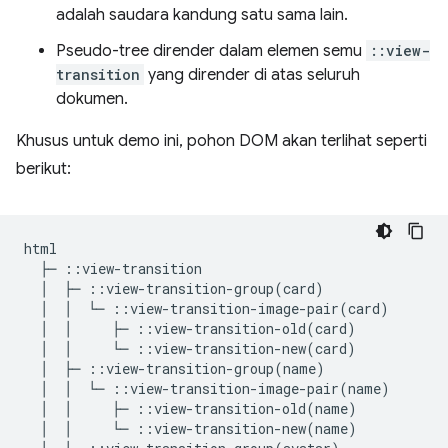
adalah saudara kandung satu sama lain.
Pseudo-tree dirender dalam elemen semu
::view-
transition
yang dirender di atas seluruh
dokumen.
Khusus untuk demo ini, pohon DOM akan terlihat seperti
berikut:
html

  ├─ ::view-transition

  │  ├─ ::view-transition-group(card)

  │  │  └─ ::view-transition-image-pair(card)

  │  │     ├─ ::view-transition-old(card)

  │  │     └─ ::view-transition-new(card)

  │  ├─ ::view-transition-group(name)

  │  │  └─ ::view-transition-image-pair(name)

  │  │     ├─ ::view-transition-old(name)

  │  │     └─ ::view-transition-new(name)
