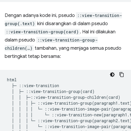
Dengan adanya kode ini, pseudo
::view-transition-
group(.text)
kini disarangkan di dalam pseudo
::view-transition-group(card)
. Hal ini dilakukan
dalam pseudo
::view-transition-group-
children(…)
tambahan, yang menjaga semua pseudo
bertingkat tetap bersama:
html

  ├─ ::view-transition

  │  ├─ ::view-transition-group(card)

  │  │  ├─::view-transition-group-children(card)

  │  │  │ ├─ ::view-transition-group(paragraph1.text)
  │  │  │ │  └─ ::view-transition-image-pair(paragrap
  │  │  │ │     └─ ::view-transition-new(paragraph1.t
  │  │  │ └─ ::view-transition-group(paragraph2.text)
  │  │  │    └─ ::view-transition-image-pair(paragrap