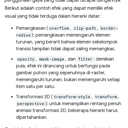
penggunaan gaya yang tidak dapat dicapai dengannya.
Berikut adalah contoh efek yang dapat memiliki efek
visual yang tidak terduga dalam hierarki datar:
Pemangkasan (
overflow
,
clip-path
,
border-
radius
): pemangkasan memengaruhi elemen
turunan, yang berarti bahwa elemen sekelompok
transisi tampilan tidak dapat saling memangkas.
opacity
,
mask-image
, dan
filter
: demikian
pula, efek ini dirancang untuk berfungsi pada
gambar pohon yang sepenuhnya di-raster,
memengaruhi turunan, bukan memengaruhi setiap
item satu per satu.
Transformasi 3D (
transform-style
,
transform
,
perspective
): untuk menampilkan rentang penuh
animasi transformasi 3D, beberapa hierarki harus
dipertahankan.