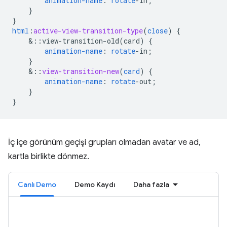
animation-name
:
rotate
-
in
;
}
}
html
:
active-view-transition-type
(
close
)
{
&
::view-transition-old(card)
{
animation-name
:
rotate
-
in
;
}
&
::
view-transition-new
(
card
)
{
animation-name
:
rotate
-
out
;
}
}
İç içe görünüm geçişi grupları olmadan avatar ve ad,
kartla birlikte dönmez.
Canlı Demo
Demo Kaydı
Daha fazla