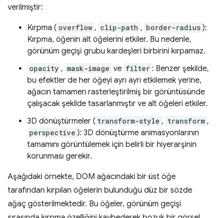
verilmiştir:
Kırpma (
overflow
,
clip-path
,
border-radius
):
Kırpma, öğenin alt öğelerini etkiler. Bu nedenle,
görünüm geçişi grubu kardeşleri birbirini kırpamaz.
opacity
,
mask-image
ve
filter
: Benzer şekilde,
bu efektler de her öğeyi ayrı ayrı etkilemek yerine,
ağacın tamamen rasterleştirilmiş bir görüntüsünde
çalışacak şekilde tasarlanmıştır ve alt öğeleri etkiler.
3D dönüştürmeler (
transform-style
,
transform
,
perspective
): 3D dönüştürme animasyonlarının
tamamını görüntülemek için belirli bir hiyerarşinin
korunması gerekir.
Aşağıdaki örnekte, DOM ağacındaki bir üst öğe
tarafından kırpılan öğelerin bulunduğu düz bir sözde
ağaç gösterilmektedir. Bu öğeler, görünüm geçişi
sırasında kırpma özelliğini kaybederek bozuk bir görsel