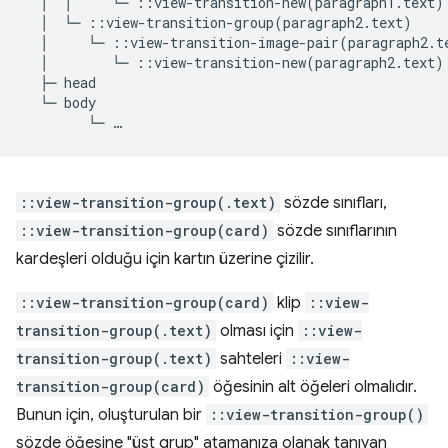
  │  │     └─ ::view-transition-new(paragraph1.text)

  │  └─ ::view-transition-group(paragraph2.text)

  │     └─ ::view-transition-image-pair(paragraph2.te
  │        └─ ::view-transition-new(paragraph2.text)

  ├─ head

  └─ body

::view-transition-group(.text)
sözde sınıfları,
::view-transition-group(card)
sözde sınıflarının
kardeşleri olduğu için kartın üzerine çizilir.
::view-transition-group(card)
klip
::view-
transition-group(.text)
olması için
::view-
transition-group(.text)
sahteleri
::view-
transition-group(card)
öğesinin alt öğeleri olmalıdır.
Bunun için, oluşturulan bir
::view-transition-group()
sözde öğesine "üst grup" atamanıza olanak tanıyan