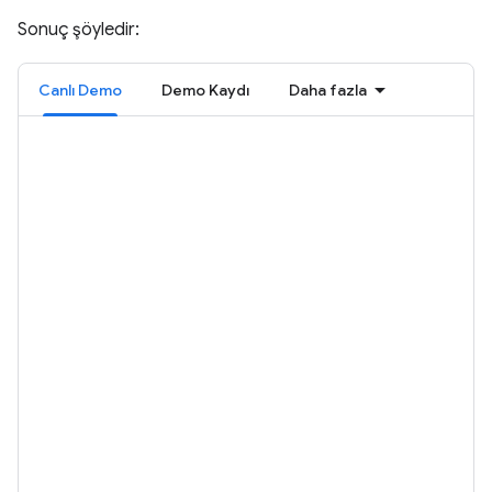
Sonuç şöyledir:
Canlı Demo
Demo Kaydı
Daha fazla