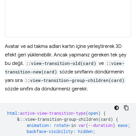
Avatar ve ad takma adları kartın içine yerleştirerek 3D
efekt geri yüklenebilir. Ancak yapmanız gereken tek şey
bu değil.
::view-transition-old(card)
ve
::view-
transition-new(card)
sözde sınıflarını döndürmenin
yanı sıra
::view-transition-group-children(card)
sözde sınıfını da döndürmeniz gerekir.
html
:
active-view-transition-type
(
open
)
{
&
::view-transition-group-children(card)
{
animation
:
rotate
-
in
var
(
--duration
)
ease
;
backface-visibility
:
hidden
;