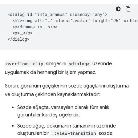
<dialog id="info_bramus" closedby="any">

  <h2><img alt="…" class="avatar" height="96" width=
  <p>Bramus is …</p>

  <p>…</p>

overflow: clip
simgesini
<dialog>
üzerinde
uygulamak da herhangi bir işlem yapmaz.
Sorun, görünüm geçişlerinin sözde ağaçlarını oluşturma
ve oluşturma şeklinden kaynaklanmaktadır:
Sözde ağaçta, varsayılan olarak tüm anlık
görüntüler kardeş öğelerdir.
Sözde ağaç, dokümanın tamamının üzerinde
oluşturulan bir
::view-transition
sözde