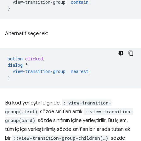
view-transition-group
:
contain
;
}
Alternatif seçenek:
button
.
clicked
,
dialog
*,
view-transition-group
:
nearest
;
}
Bu kod yerleştirildiğinde,
::view-transition-
group(.text)
sözde sınıfları artık
::view-transition-
group(card)
sözde sınıfının içine yerleştirilir. Bu işlem,
tüm iç içe yerleştirilmiş sözde sınıfları bir arada tutan ek
bir
::view-transition-group-children(…)
sözde