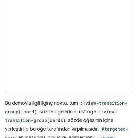
Bu demoyla ilgili ilginç nokta, tüm
::view-transition-
group(.card)
sözde öğelerinin, üst öğe
::view-
transition-group(cards)
sözde öğesinin içine
yerleştirilip bu öğe tarafından kırpılmasıdır.
#targeted-
card
animasyonu, giriş/çıkış animasyonu
::view-