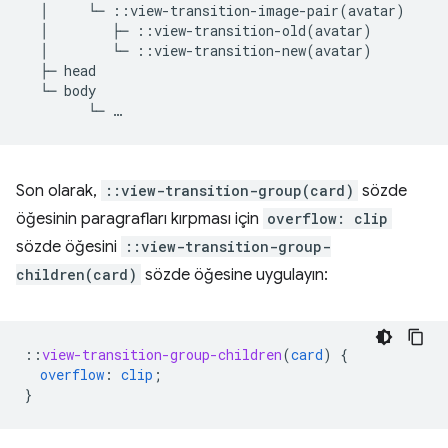
  │     └─ ::view-transition-image-pair(avatar)

  │        ├─ ::view-transition-old(avatar)

  │        └─ ::view-transition-new(avatar)

  ├─ head

  └─ body

Son olarak,
::view-transition-group(card)
sözde
öğesinin paragrafları kırpması için
overflow: clip
sözde öğesini
::view-transition-group-
children(card)
sözde öğesine uygulayın:
::
view-transition-group-children
(
card
)
{
overflow
:
clip
;
}