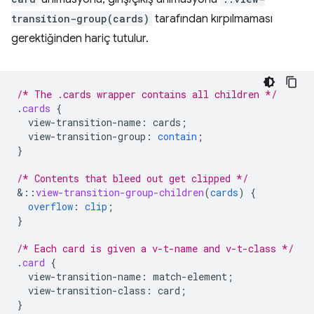
transition-group(cards)
tarafından kırpılmaması
gerektiğinden hariç tutulur.
/* The .cards wrapper contains all children */
.
cards
{
view-transition-name
:
cards
;
view-transition-group
:
contain
;
}
/* Contents that bleed out get clipped */
&
::
view-transition-group-children
(
cards
)
{
overflow
:
clip
;
}
/* Each card is given a v-t-name and v-t-class */
.
card
{
view-transition-name
:
match-element
;
view-transition-class
:
card
;
}