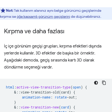
Not:
Tek kullanım alanınız aynı belge görünümü geçişlerinde
kırpma ise
öğe kapsamlı görünüm geçişlerini
de düşünebilirsiniz.
Kırpma ve daha fazlası
İç içe görünüm geçişi grupları, kırpma efektleri dışında
yerlerde kullanılır. 3D efektler de başka bir örnektir.
Aşağıdaki demoda, geçiş sırasında kartı 3D olarak
döndürme seçeneği vardır.
html
:
active-view-transition-type
(
open
)
{
&
::view-transition-old(card)
{
animation-name
:
rotate
-
out
;
}
&
::
view-transition-new
(
card
)
{