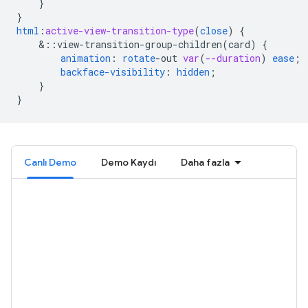
}
}
html
:
active-view-transition-type
(
close
)
{
&
::view-transition-group-children(card)
{
animation
:
rotate
-
out
var
(
--duration
)
ease
;
backface-visibility
:
hidden
;
}
}
Canlı Demo
Demo Kaydı
Daha fazla