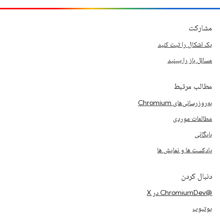
مشارکت
یک اشکال را ثبت کنید
مسائل باز را ببینید
مطالب مرتبط
به‌روزرسانی‌های Chromium
مطالعات موردی
بایگانی
پادکست ها و نمایش ها
دنبال کردن
@ChromiumDev در X
یوتیوب