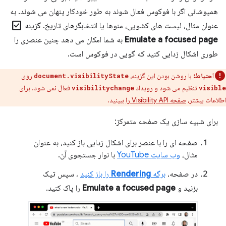
همپوشانی اگر با فوکوس فعال شوند به طور خودکار پنهان می شوند. به
check_box
عنوان مثال، لیست های کشویی، منوها یا انتخابگرهای تاریخ. گزینه
Emulate a focused page
به شما امکان می دهد چنین عنصری را
طوری اشکال زدایی کنید که گویی در فوکوس است.
احتیاط:
با روشن بودن این گزینه،
روی
document.visibilityState
تنظیم می شود و رویداد
فعال نمی شود. برای
visibilitychange
visible
اطلاعات بیشتر،
صفحه Visibility API را
ببینید.
برای شبیه سازی یک صفحه متمرکز:
صفحه ای را با عنصر برای اشکال زدایی باز کنید، به عنوان
مثال،
وب سایت YouTube
با نوار جستجوی آن.
در صفحه،
برگه
Rendering
را باز کنید
، سپس تیک
بزنید و
Emulate a focused page
را پاک کنید.