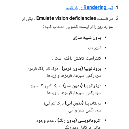
تب
Rendering را
باز کنید
.
در قسمت
Emulate vision deficiencies
، یکی از
موارد زیر را از لیست کشویی انتخاب کنید:
بدون شبیه سازی
تاری دید
.
کنتراست کاهش یافته است
.
پروتانوپیا (بدون قرمز)
. درک کم رنگ قرمز؛
سردرگمی سبزها، قرمزها و زردها
دوترانوپیا (بدون سبز)
. درک کم رنگ سبز؛
سردرگمی سبزها، قرمزها و زردها
تریتانوپیا (بدون آبی)
درک کم آبی؛
سردرگمی سبز و آبی
آکروماتوپسی (بدون رنگ)
. عدم وجود
جزئی یا کامل دید رنگ.