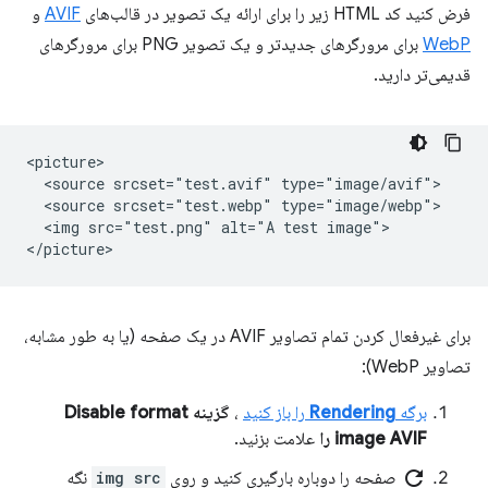
فرض کنید کد HTML زیر را برای ارائه یک تصویر در قالب‌های
AVIF
و
WebP
برای مرورگرهای جدیدتر و یک تصویر PNG برای مرورگرهای
قدیمی‌تر دارید.
<picture>

  <source srcset="test.avif" type="image/avif">

  <source srcset="test.webp" type="image/webp">

  <img src="test.png" alt="A test image">

برای غیرفعال کردن تمام تصاویر AVIF در یک صفحه (یا به طور مشابه،
تصاویر WebP):
برگه
Rendering
را باز کنید
،
گزینه Disable format
image AVIF را
علامت بزنید.
refresh
صفحه را دوباره بارگیری کنید و روی
img src
نگه