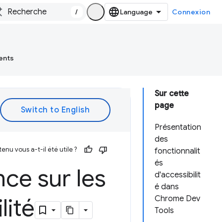
/
Connexion
ents
Sur cette
page
Présentation
des
enu vous a-t-il été utile ?
fonctionnalit
és
ce sur les
d'accessibilit
é dans
lité
Chrome Dev
Tools