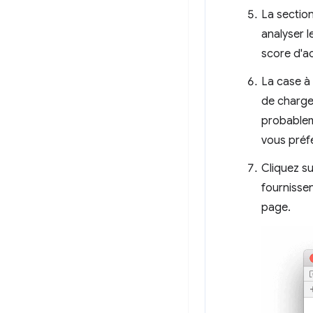
La sectio
analyser 
score d'ac
La case à
de charge
probableme
vous préf
Cliquez s
fournissen
page.