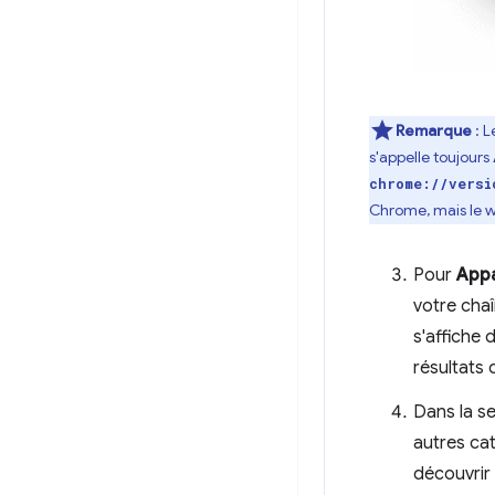
Remarque
: L
s'appelle toujours
chrome://versi
Chrome, mais le w
Pour
Appa
votre chaî
s'affiche 
résultats 
Dans la s
autres cat
découvrir 