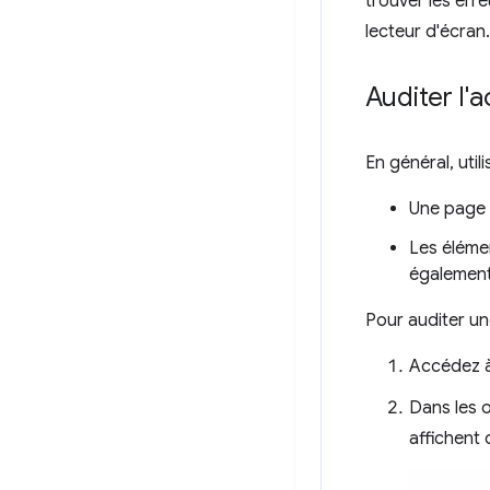
trouver les err
lecteur d'écran
Auditer l'
En général, util
Une page 
Les éléme
égalemen
Pour auditer un
Accédez à
Dans les 
affichent 