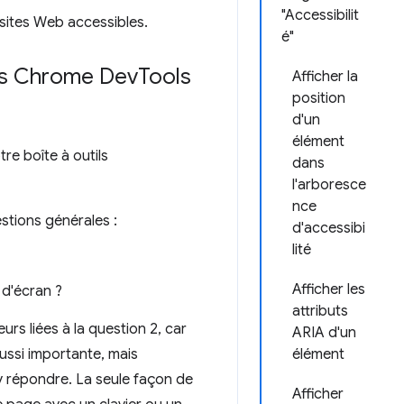
"Accessibilit
sites Web accessibles.
é"
ans Chrome Dev
Tools
Afficher la
position
d'un
élément
re boîte à outils
dans
l'arboresce
nce
stions générales :
d'accessibi
lité
Afficher les
 d'écran ?
attributs
urs liées à la question 2, car
ARIA d'un
aussi importante, mais
élément
y répondre. La seule façon de
Afficher