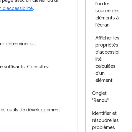
ne page avec un clavier ou un
l'ordre
d'accessibilité
.
source des
éléments à
l'écran
Afficher les
r déterminer si :
propriétés
d'accessibi
lité
calculées
 suffisants. Consultez
d'un
élément
Onglet
"Rendu"
 Les outils de développement
Identifier et
résoudre les
problèmes