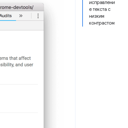
исправлени
е текста с
низким
контрастом