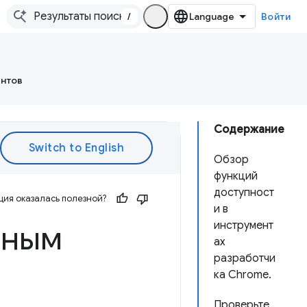
/
Войти
ентов
Содержание
Обзор
функций
доступност
ия оказалась полезной?
и в
ьным
инструмент
ах
разработчи
ка Chrome.
Проверьте