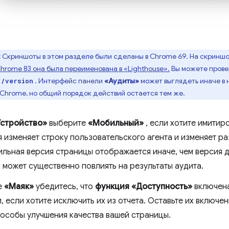
:
Скриншоты в этом разделе были сделаны в Chrome 69. На скринш
Chrome 83 она была переименована в «Lighthouse».
Вы можете провер
. Интерфейс панели
«Аудиты»
может выглядеть иначе в 
//version
 Chrome, но общий порядок действий остается тем же.
Устройство»
выберите
«Мобильный»
, если хотите имитир
я изменяет строку пользовательского агента и изменяет р
ильная версия страницы отображается иначе, чем версия 
 может существенно повлиять на результаты аудита.
е
«Маяк»
убедитесь, что
функция «Доступность»
включена
, если хотите исключить их из отчета. Оставьте их включен
пособы улучшения качества вашей страницы.