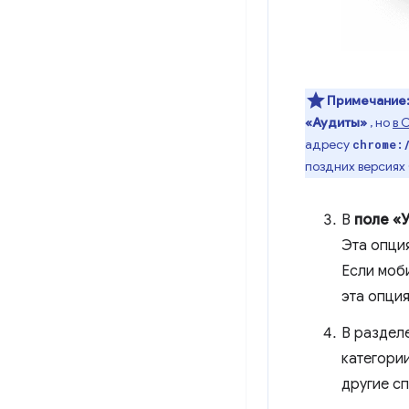
Примечание
«Аудиты»
, но
в 
адресу
chrome:
поздних версиях
В
поле «
Эта опци
Если моб
эта опция
В раздел
категории
другие с