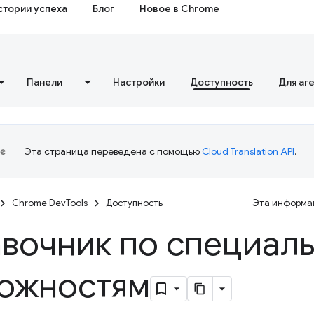
стории успеха
Блог
Новое в Chrome
Панели
Настройки
Доступность
Для аг
Эта страница переведена с помощью
Cloud Translation API
.
Chrome DevTools
Доступность
Эта информац
вочник по специал
ожностям