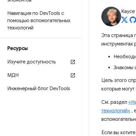
элементов
Kayce
Навигация по Dev
Tools с
помощью вспомогательных
технологий
Эта страница 
инструментах 
Ресурсы
Необходим
Изучите доступность
Знакомы 
МДН
Цель этого сп
Инженерный блог Dev
Tools
которые могут
См. раздел
«Н
технологий»
, 
вспомогательны
Если вы хотите