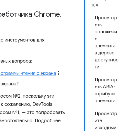
ть»
зработчика Chrome
.
Просмотр
еть
положени
е
ор инструментов для
элемента
в дереве
доступнос
вных вопроса:
ти
ограммы чтения с экрана
?
Просмотр
 экрана?
еть ARIA-
атрибуты
росом №2, поскольку эти
элемента
 к сожалению, DevTools
росом №1, — это попробовать
Просмотр
самостоятельно. Подробнее
ите
исходный