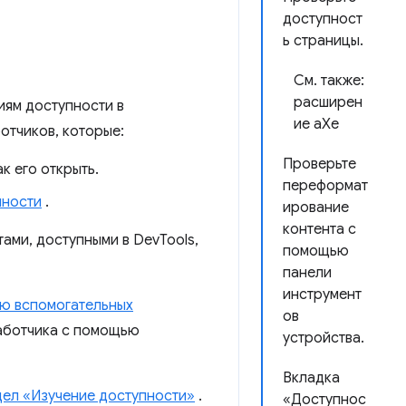
доступност
ь страницы.
См. также:
расширен
иям доступности в
ие aXe
отчиков, которые:
Проверьте
к его открыть.
переформат
пности
.
ирование
контента с
ами, доступными в DevTools,
помощью
панели
инструмент
ью вспомогательных
ов
работчика с помощью
устройства.
Вкладка
дел «Изучение доступности»
.
«Доступнос