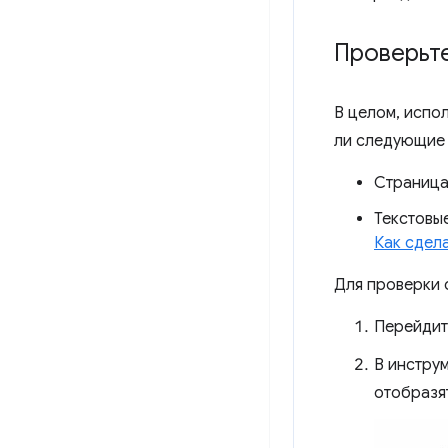
Проверьт
В целом, испо
ли следующие 
Страница
Текстовы
Как сдел
Для проверки 
Перейдит
В инстру
отобразя